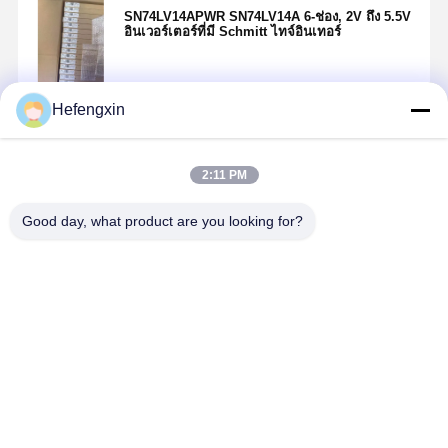
SN74LV14APWR SN74LV14A 6-ช่อง, 2V ถึง 5.5V
อินเวอร์เตอร์ที่มี Schmitt ไทจ์อินเทอร์
Hefengxin
চালিয়ে
2:11 PM
แนะนำผลิตภัณฑ์
Good day, what product are you looking for?
MX29F040CQI-
THGBMTG5D1LBAIL
TPS5430DDAR
ICM-42688-
70G
E-MMC ผลิต
TPS5430 เป็น
เป็นอุปกรณ์
ภัณฑ์บูรณาการ
เครื่องปรับ
ติดตามการ
ความจําแฟลช
PWM ที่มี
เคลื่อนไหว
และ e-MMC
กระแสไฟฟ้า
MEMS 6 แ
ราคาดีที่สุด
ราคาดีที่สุด
ราคาดีที่สุด
ราคาดีที่ส
เครื่องควบคุม
ออกสูง ซึ่งรวม
ซึ่งรวมกิโรส
ในแพคเกจ
MOSFET N-
โกป 3 แกน
BGA เดียวเพื่อ
channel ข้างสูง
และเครื่องวั