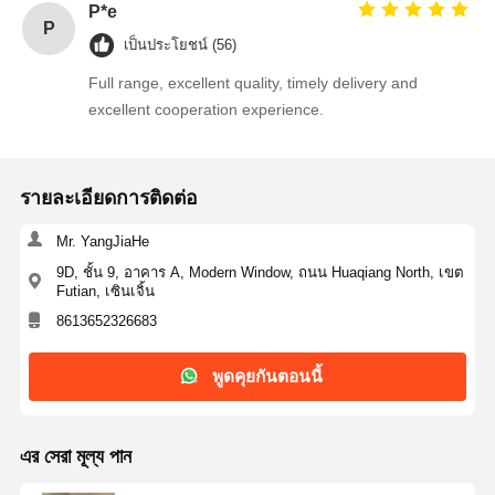
P*e
P
อุปกรณ์ป้องกันไฟกระชากไทริสเตอร์
เป็นประโยชน์ (56)
Full range, excellent quality, timely delivery and
ตัวควบคุมการออกกลางคันต่ำ
excellent cooperation experience.
ไบโพลาร์จังก์ชั่นทรานซิสเตอร์
รายละเอียดการติดต่อ
Mr. YangJiaHe
9D, ชั้น 9, อาคาร A, Modern Window, ถนน Huaqiang North, เขต
Futian, เซินเจิ้น
8613652326683
พูดคุยกันตอนนี้
এর সেরা মূল্য পান