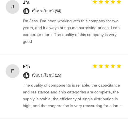
J*s
J
เป็นประโยชน์ (94)
ควบคุม
ติดต่อเรา
ข่าว
พูดคุยกันตอน
I'm Jess. I've been working with this company for two
คุณภาพ
นี้
years, and it always brings me surprising prices. I can
cooperate more. The quality of this company is very
good
ไอซีวงจรรวม
ตัวเก็บประจุเซรามิกหลายชั้น
ยืนยันแผ่นหนา
F*s
F
เป็นประโยชน์ (15)
ตัวเหนี่ยวนำความถี่สูง
The quality of components is reliable, the capacitance
ทรานซิสเตอร์ตัวต้านทานอคติ
and resistance and chip categories are complete, the
supply is stable, the efficiency of single distribution is
ไดโอด์ป้องกัน ESD
high, and the cooperation is very reassuring for a long
time!
ไดโอด สกปรก Rectifier
ทรานซิสเตอร์มอสเฟต