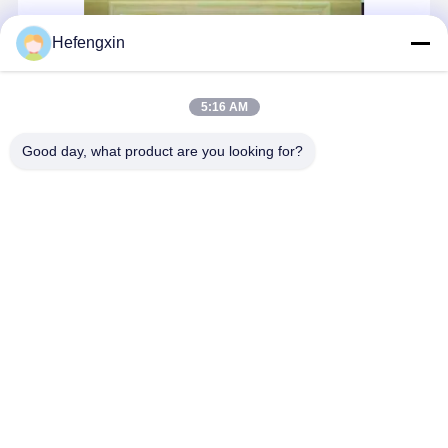
610-CMOSH2-4LTR ไดโอด สกปรก และตัวเรียงกระแสไฟฟ้ากระแสสูง 40 vr
Hefengxin
5:16 AM
Good day, what product are you looking for?
หลังจากสั่งสมประสบการณ์ในด้านการจัดจำหน่ายชิ้นส่วน
อิเล็กทรอนิกส์มาเป็นเวลาสิบปี เราได้สร้างระบบบริการซัพพลายเชนชั้น
นำของอุตสาหกรรมด้วยวิสัยทัศน์ระดับโลก ในฐานะพันธมิตรที่มีคุณค่า
ทั้งในด้านนวัตกรรมและความน่าเชื่อถือในอุตสาหกรรม เราได้บรรลุ
ความร่วมมือเ...
เรียนรู้เพิ่มเติม
Send Inquiry
พูดคุยกันตอนนี้
Desktop Site
บ้าน
เกี่ยวกับเรา
ติดต่อเรา
แผนผังเว็บไซต์
นโยบายความเป็นส่วนตัว