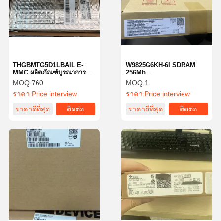
THGBMTG5D1LBAIL E-
W9825G6KH-6I SDRAM
MMC ผลิตภัณฑ์บูรณาการ
256Mb
ความจําแฟลชและ e-MMC
((32MB,16Mbx16)3.3v เกรด
MOQ:
760
MOQ:
1
เครื่องควบคุมในแพคเกจ
อุตสาหกรรม-40 c ~ 85 c,
ราคา:
Price interview
ราคา:
Price interview
BGA เดียวเพื่อดําเนินหน้าที่
166mhz/cl3or133mhz/Cl2
เช่น การแก้ไขความผิด
ราคาดีที่สุด
ติดต่อ
ราคาดีที่สุด
ติดต่อ
พลาด, การสมดุลการสูญเสีย,