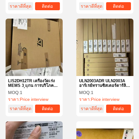
ราคาดีที่สุด
ติดต่อ
ราคาดีที่สุด
ติดต่อ
LIS2DH12TR เครื่องวัดเร่ง
ULN2003ADR ULN2003A
MEMS 3 แกน การบริโภค
อาร์เรย์ทรานซิสเตอร์ดาร์ลิง
พลังงานที่ต่ําสุด ระดับ
ตันแรงดันสูงและกระแสสูง
MOQ:
1
MOQ:
1
2g/4g/8g/16gเต็ม ความเร็ว
ราคา:
Price interview
ราคา:
Price interview
สูง I2C/SPI ออกแบบดิจิตอล
ราคาดีที่สุด
ติดต่อ
ราคาดีที่สุด
ติดต่อ
บ้าน
ผลิตภัณฑ์
เกี่ยวกับเรา
ทัวร์โรงงาน