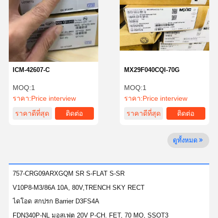
ควบคุม
ติดต่อเรา
ข่าว
พูดคุยกันตอน
คุณภาพ
นี้
ICM-42607-C
MX29F040CQI-70G
ไอซีวงจรรวม
MOQ:
1
MOQ:
1
ตัวเก็บประจุเซรามิกหลายชั้น
ราคา:
Price interview
ราคา:
Price interview
ยืนยันแผ่นหนา
ราคาดีที่สุด
ติดต่อ
ราคาดีที่สุด
ติดต่อ
ตัวเหนี่ยวนำความถี่สูง
ดูทั้งหมด
ทรานซิสเตอร์ตัวต้านทานอคติ
ไดโอด์ป้องกัน ESD
757-CRG09ARXGQM SR S-FLAT S-SR
V10P8-M3/86A 10A, 80V,TRENCH SKY RECT
ไดโอด สกปรก Rectifier
ไดโอด สกปรก Barrier D3FS4A
ทรานซิสเตอร์มอสเฟต
FDN340P-NL มอสเฟต 20V P-CH. FET, 70 MO, SSOT3