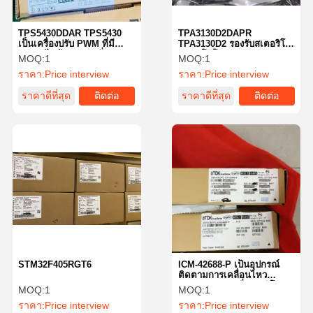
TPS5430DDAR TPS5430
TPA3130D2DAPR
เป็นเครื่องปรับ PWM ที่มี
TPA3130D2 รองรับสเตอริโอ
กระแสไฟฟ้าออกสูง ซึ่งรวม
15W, โมโน 30W, แรงดัน
MOQ:
1
MOQ:
1
MOSFET N-channel ข้างสูง
ไฟฟ้าของแหล่งจ่ายไฟ 4.5V
ราคา:
Price interview
ราคา:
Price interview
และอุปทานต่ํา
ถึง 26V และเครื่องขยาย
สัญญาณเสียงคลาส D อินพุ
ราคาดีที่สุด
ติดต่อ
ราคาดีที่สุด
ติดต่อ
ตอะนาล็อกโดยไม่มีการ
ทำงานของตัวกรอง
STM32F405RGT6
ICM-42688-P เป็นอุปกรณ์
ติดตามการเคลื่อนไหว
MEMS 6 แกน ซึ่งรวมกิโรส
MOQ:
1
MOQ:
1
โกป 3 แกน และเครื่องวัด
ราคา:
Price interview
ราคา:
Price interview
ความเร็ว 3 แกน