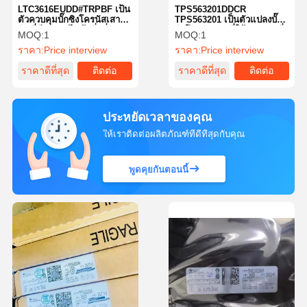
LTC3616EUDD#TRPBF เป็น
TPS563201DDCR
ตัวควบคุมบั๊กซิงโครนัสเสา
TPS563201 เป็นตัวแปลงบั๊ก
หินที่มีกระแสไฟฟ้านิ่งต่ำ และ
ซิงโครนัส 3A ที่ใช้งานง่าย ซึ่ง
MOQ:
1
MOQ:
1
ใช้โหมดปัจจุบันและ
บรรจุอยู่ใน SOT-23 รองรับ
ราคา:
Price interview
ราคา:
Price interview
สถาปัตยกรรมความถี่คงที่
ช่วงแรงดันไฟฟ้าอินพุต 4.5V
ถึง 17V, ช่วงแรงดันเอาต์พุต
ราคาดีที่สุด
ติดต่อ
ราคาดีที่สุด
ติดต่อ
0.76V ถึง 7V,
ประหยัดเวลาของคุณ
ให้เราติดต่อผลิตภัณฑ์ที่ดีที่สุดกับคุณ
พูดคุยกันตอนนี้