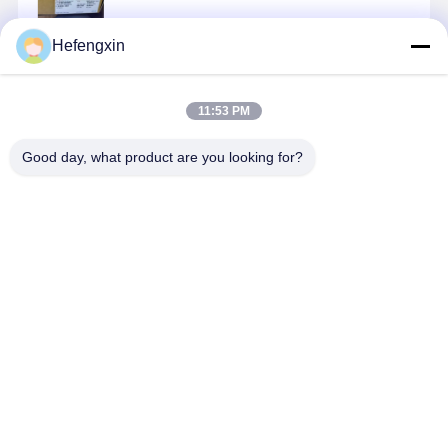
Hefengxin
চালিয়ে
11:53 PM
แนะนำผลิตภัณฑ์
Good day, what product are you looking for?
MX29F040CQI-
THGBMTG5D1LBAIL
TPS5430DDAR
ICM-42688-
70G
E-MMC ผลิต
TPS5430 เป็น
เป็นอุปกรณ์
ภัณฑ์บูรณาการ
เครื่องปรับ
ติดตามการ
ความจําแฟลช
PWM ที่มี
เคลื่อนไหว
และ e-MMC
กระแสไฟฟ้า
MEMS 6 แ
ราคาดีที่สุด
ราคาดีที่สุด
ราคาดีที่สุด
ราคาดีที่ส
เครื่องควบคุม
ออกสูง ซึ่งรวม
ซึ่งรวมกิโรส
ในแพคเกจ
MOSFET N-
โกป 3 แกน
BGA เดียวเพื่อ
channel ข้างสูง
และเครื่องวั
ดําเนินหน้าที่
และอุปทานต่ํา
ความเร็ว 3
เช่น การแก้ไข
แกน
บ้าน
เกี่ยวกับเรา
ติดต่อเรา
Desktop Site
ความผิดพลาด,
แผนผังเว็บไซต์
นโยบายความเป็นส่วนตัว
การสมดุลการ
สูญเสีย,