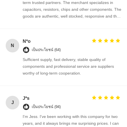
term trusted partners. The merchant specializes in
capacitors, resistors, chips and other components. The
goods are authentic, well stocked, responsive and the
ควบคุม
ติดต่อเรา
ข่าว
พูดคุยกันตอน
cooperation is very smooth.
คุณภาพ
นี้
N*o
ไอซีวงจรรวม
N
เป็นประโยชน์ (64)
ตัวเก็บประจุเซรามิกหลายชั้น
Sufficient supply, fast delivery, stable quality of
ยืนยันแผ่นหนา
components and professional service are suppliers
worthy of long-term cooperation.
ตัวเหนี่ยวนำความถี่สูง
ทรานซิสเตอร์ตัวต้านทานอคติ
J*s
ไดโอด์ป้องกัน ESD
J
เป็นประโยชน์ (94)
ไดโอด สกปรก Rectifier
I'm Jess. I've been working with this company for two
years, and it always brings me surprising prices. I can
ทรานซิสเตอร์มอสเฟต