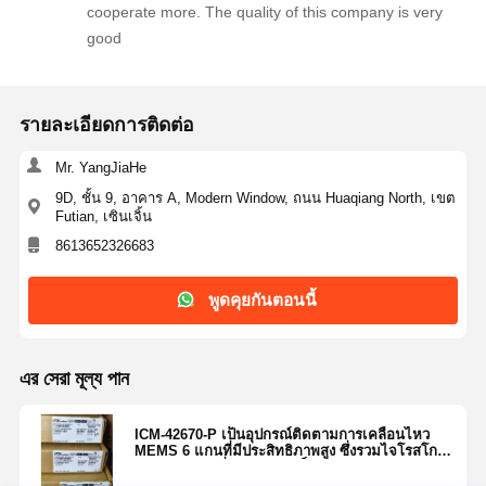
cooperate more. The quality of this company is very
อุปกรณ์ป้องกันไฟกระชากไทริสเตอร์
good
ตัวควบคุมการออกกลางคันต่ำ
รายละเอียดการติดต่อ
ไบโพลาร์จังก์ชั่นทรานซิสเตอร์
Mr. YangJiaHe
9D, ชั้น 9, อาคาร A, Modern Window, ถนน Huaqiang North, เขต
Futian, เซินเจิ้น
8613652326683
พูดคุยกันตอนนี้
এর সেরা মূল্য পান
ICM-42670-P เป็นอุปกรณ์ติดตามการเคลื่อนไหว
MEMS 6 แกนที่มีประสิทธิภาพสูง ซึ่งรวมไจโรสโกป
3 แกน และเครื่องวัดความเร็ว 3 แกน