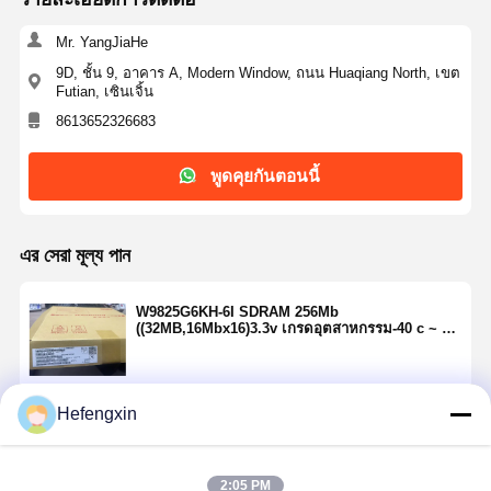
Mr. YangJiaHe
9D, ชั้น 9, อาคาร A, Modern Window, ถนน Huaqiang North, เขต
ควบคุม
ติดต่อเรา
ข่าว
พูดคุยกันตอน
Futian, เซินเจิ้น
คุณภาพ
นี้
8613652326683
ไอซีวงจรรวม
พูดคุยกันตอนนี้
ตัวเก็บประจุเซรามิกหลายชั้น
ยืนยันแผ่นหนา
এর সেরা মূল্য পান
ตัวเหนี่ยวนำความถี่สูง
W9825G6KH-6I SDRAM 256Mb
((32MB,16Mbx16)3.3v เกรดอุตสาหกรรม-40 c ~ 85
ทรานซิสเตอร์ตัวต้านทานอคติ
c, 166mhz/cl3or133mhz/Cl2
ไดโอด์ป้องกัน ESD
Hefengxin
চালিয়ে
ไดโอด สกปรก Rectifier
ทรานซิสเตอร์มอสเฟต
2:05 PM