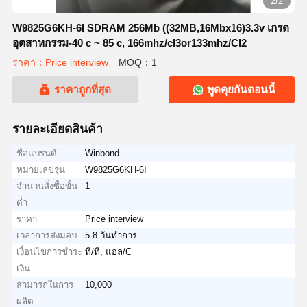
2/2
W9825G6KH-6I SDRAM 256Mb ((32MB,16Mbx16)3.3v เกรด
อุตสาหกรรม-40 c ~ 85 c, 166mhz/cl3or133mhz/Cl2
ราคา：Price interview
MOQ：1
ราคาถูกที่สุด
พูดคุยกันตอนนี้
รายละเอียดสินค้า
ชื่อแบรนด์
Winbond
หมายเลขรุ่น
W9825G6KH-6I
จำนวนสั่งซื้อขั้น
1
ต่ำ
ราคา
Price interview
เวลาการส่งมอบ
5-8 วันทำการ
เงื่อนไขการชำระ
ที/ที, แอล/C
เงิน
สามารถในการ
10,000
ผลิต