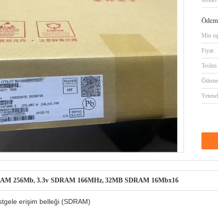
Model 
Ödeme
Min sip
Fiyat:
Teslim 
Ödeme 
Yetene
SDRAM 256Mb
3.3v SDRAM 166MHz
32MB SDRAM 16Mbx16
,
,
stgele erişim belleği (SDRAM)