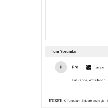
Tüm Yorumlar
P
P*e
Tuvalu
Full range, excellent qu
ETIKET:
,
,
IC Yongaları
Entegre devre çipi