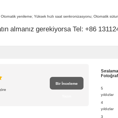
jı; Otomatik yenileme; Yüksek hızlı saat senkronizasyonu; Otomatik sütu
atın almanız gerekiyorsa Tel: +86 131124
Sıralam
Fotoğraf
Bir İnceleme
5
göre
yıldızlar
Yazın
4
yıldızlar
3