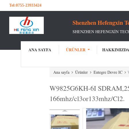
Tel:
0755-23933424
Shenzhen Hefengxin Te
SHENZHEN HEFENGXIN TEC
ANA SAYFA
ÜRÜNLER
HAKKIMIZD
Ana sayfa
Ürünler
Entegre Devre IC
W9825G6KH-6I SDRAM,256Mb
166mhz/cl3or133mhz/Cl2.