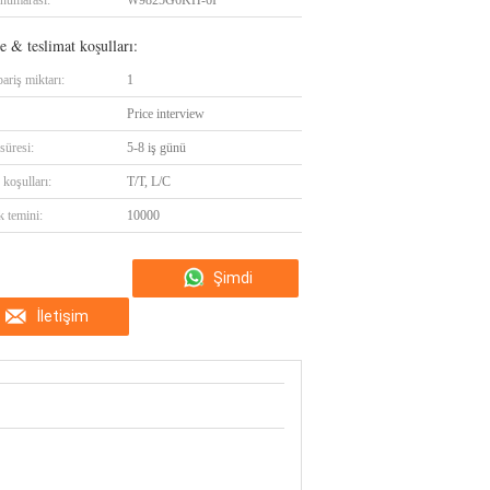
numarası:
W9825G6KH-6I
 & teslimat koşulları:
ariş miktarı:
1
Price interview
süresi:
5-8 iş günü
koşulları:
T/T, L/C
k temini:
10000
Şimdi
İletişim
konuşalım.