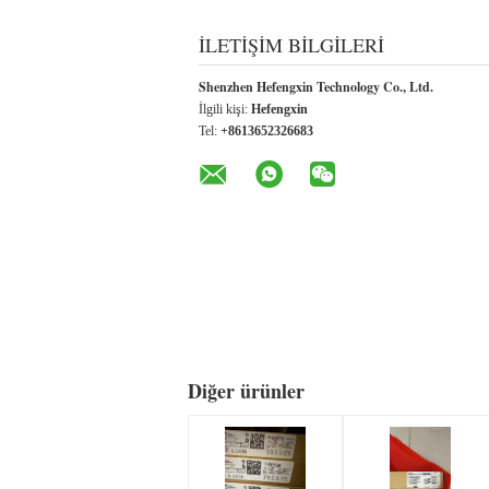
İLETIŞIM BILGILERI
Shenzhen Hefengxin Technology Co., Ltd.
İlgili kişi:
Hefengxin
Tel:
+8613652326683
Diğer ürünler