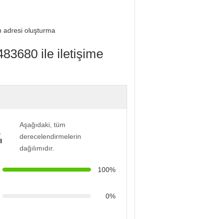
n adresi oluşturma
83680 ile iletişime
Aşağıdaki, tüm
a
derecelendirmelerin
ı
dağılımıdır.
100%
0%