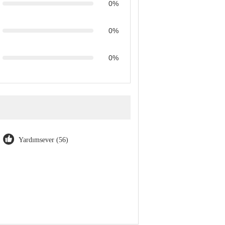
0%
0%
0%
Yardımsever (56)