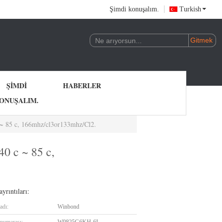
Şimdi konuşalım.
Turkish
ŞIMDI
HABERLER
ONUŞALIM.
 85 c, 166mhz/cl3or133mhz/Cl2.
 c ~ 85 c,
yrıntıları:
adı:
Winbond