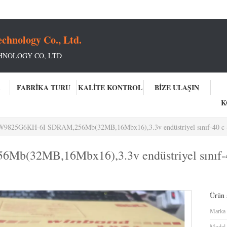
chnology Co., Ltd.
HNOLOGY CO, LTD
A
FABRIKA TURU
KALITE KONTROL
BIZE ULAŞIN
K
W9825G6KH-6I SDRAM,256Mb(32MB,16Mbx16),3.3v endüstriyel sınıf-40 c ~
(32MB,16Mbx16),3.3v endüstriyel sınıf-40
Ürün a
Marka 