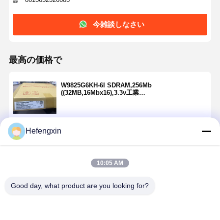
今雑談しなさい
品質管理
お問い合わせ
ニュース
今雑談しなさ
い
最高の価格で
集積回路IC
W9825G6KH-6I SDRAM,256Mb
多層陶磁器のコンデンサー
((32MB,16Mbx16),3.3v工業
級-40c~85c,166mhz/cl3or133mhz/Cl2
厚膜抵抗器
Hefengxin
高周波誘導器
続行
バイアス抵抗トランジスタ
10:05 AM
推薦されたプロダクト
ESD保護ダイオード
Good day, what product are you looking for?
ショットキーダイオード整流器
MOSFETのトランジスター