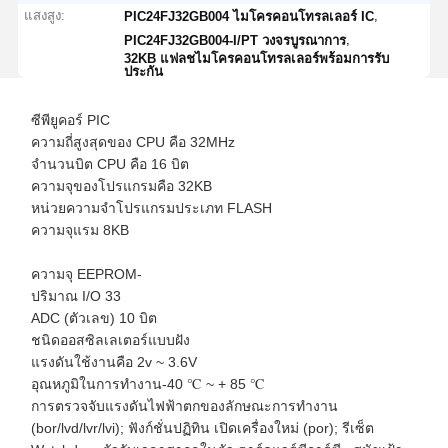
แสงสูง:
,
PIC24FJ32GB004 ไมโครคอนโทรลเลอร์ IC
,
PIC24FJ32GB004-I/PT วงจรบูรณาการ
32KB แฟลชไมโครคอนโทรลเลอร์พร้อมการรับ
ประกัน
ซีพียูคอร์ PIC
ความถี่สูงสุดของ CPU คือ 32MHz
จำนวนบิต CPU คือ 16 บิต
ความจุของโปรแกรมคือ 32KB
หน่วยความจำโปรแกรมประเภท FLASH
ความจุแรม 8KB
ความจุ EEPROM-
ปริมาณ I/O 33
ADC (ตัวเลข) 10 บิต
ชนิดออสซิลเลเตอร์แบบฝัง
แรงดันใช้งานคือ 2v ~ 3.6V
อุณหภูมิในการทำงาน-40 ℃ ~ + 85 ℃
การตรวจจับแรงดันไฟฟ้าตกของลักษณะการทำงาน
(bor/lvd/lvr/lvi); ฟังก์ชั่นปฏิทิน เปิดเครื่องใหม่ (por); รีเซ็ต