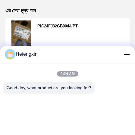
এর সেরা মূল্য পান
PIC24FJ32GB004-I/PT
Hefengxin
চালিয়ে
9:24 AM
แนะนำผลิตภัณฑ์
Good day, what product are you looking for?
MX29F040CQI-
THGBMTG5D1LBAIL
TPS5430DDAR
ICM-42688-
70G
E-MMC ผลิต
TPS5430 เป็น
เป็นอุปกรณ์
ภัณฑ์บูรณาการ
เครื่องปรับ
ติดตามการ
ความจําแฟลช
PWM ที่มี
เคลื่อนไหว