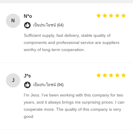
N*o
ควบคุม
ติดต่อเรา
ข่าว
พูดคุยกันตอน
N
เป็นประโยชน์ (64)
คุณภาพ
นี้
Sufficient supply, fast delivery, stable quality of
components and professional service are suppliers
ไอซีวงจรรวม
worthy of long-term cooperation.
ตัวเก็บประจุเซรามิกหลายชั้น
ยืนยันแผ่นหนา
J*s
J
ตัวเหนี่ยวนำความถี่สูง
เป็นประโยชน์ (94)
ทรานซิสเตอร์ตัวต้านทานอคติ
I'm Jess. I've been working with this company for two
years, and it always brings me surprising prices. I can
ไดโอด์ป้องกัน ESD
cooperate more. The quality of this company is very
good
ไดโอด สกปรก Rectifier
ทรานซิสเตอร์มอสเฟต