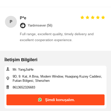
time!
Tristör Aşırı Gerilim Koruma Cihazı
P*e
Düşük Kayıp Regülatörü
P
Yardımsever (56)
Bipolar Bağlantı Transistörü
Full range, excellent quality, timely delivery and
excellent cooperation experience.
İletişim Bilgileri
Mr. YangJiaHe
9D, 9. Kat, A Bina, Modern Window, Huaqiang Kuzey Caddesi,
Futian Bölgesi, Shenzhen
8613652326683
Şimdi konuşalım.