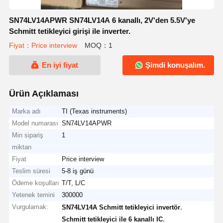
SN74LV14APWR SN74LV14A 6 kanallı, 2V'den 5.5V'ye
Schmitt tetikleyici girişi ile inverter.
Fiyat：Price interview
MOQ：1
En iyi fiyat
Şimdi konuşalım.
Ürün Açıklaması
Marka adı
TI (Texas instruments)
Model numarası
SN74LV14APWR
Min sipariş
1
miktarı
Fiyat
Price interview
Teslim süresi
5-8 iş günü
Ödeme koşulları
T/T, L/C
Yetenek temini
300000
Vurgulamak:
,
SN74LV14A Schmitt tetikleyici invertör
,
Schmitt tetikleyici ile 6 kanallı IC