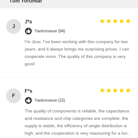
Tüm Yorumlar
Kalite Kontrol
Bize Ulaşın
Haberler
Şimdi
J*s
J
Konuşalım.
Yardımsever (94)
I'm Jess. I've been working with this company for two
Entegre Devre IC
years, and it always brings me surprising prices. I can
cooperate more. The quality of this company is very
Çok Katmanlı Seramik Kondansatör
good
Kalın Film Direnci
Yüksek Frekanslı Endüktör
F*s
F
öngerilim direnci transistörü
Yardımsever (15)
ESD Koruma Diyot
The quality of components is reliable, the capacitance
and resistance and chip categories are complete, the
Schottky Diyot Doğrultucu
supply is stable, the efficiency of single distribution is
high, and the cooperation is very reassuring for a long
MOSFET Transistör