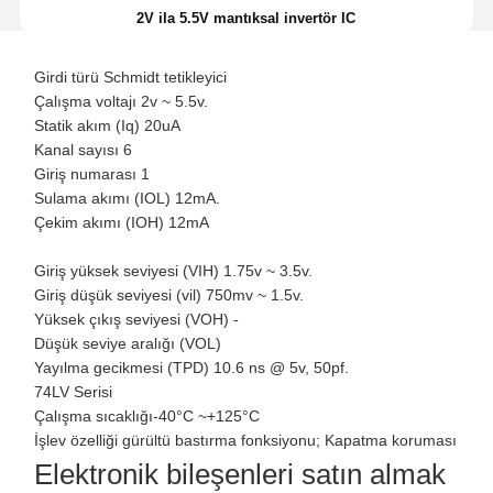
2V ila 5.5V mantıksal invertör IC
Girdi türü Schmidt tetikleyici
Çalışma voltajı 2v ~ 5.5v.
Statik akım (Iq) 20uA
Kanal sayısı 6
Giriş numarası 1
Sulama akımı (IOL) 12mA.
Çekim akımı (IOH) 12mA
Giriş yüksek seviyesi (VIH) 1.75v ~ 3.5v.
Giriş düşük seviyesi (vil) 750mv ~ 1.5v.
Yüksek çıkış seviyesi (VOH) -
Düşük seviye aralığı (VOL)
Yayılma gecikmesi (TPD) 10.6 ns @ 5v, 50pf.
74LV Serisi
Çalışma sıcaklığı-40°C ~+125°C
İşlev özelliği gürültü bastırma fonksiyonu; Kapatma koruması
Elektronik bileşenleri satın almak