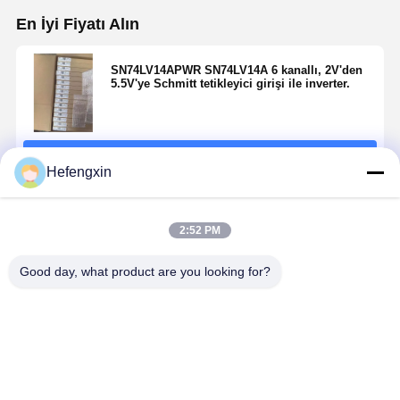
En İyi Fiyatı Alın
SN74LV14APWR SN74LV14A 6 kanallı, 2V'den
5.5V'ye Schmitt tetikleyici girişi ile inverter.
Devam et
Hefengxin
Önerilen Ürünler
2:52 PM
Good day, what product are you looking for?
MX29F040CQI-
THGBMTG5D1LBAIL
TPS5430DDAR
ICM-42688-P
70G
E-MMC
TPS5430
eksenli bir
ürünleri, hata
düşük
jiroskop ve
düzeltme,
impedanslı ve
eksenli bir