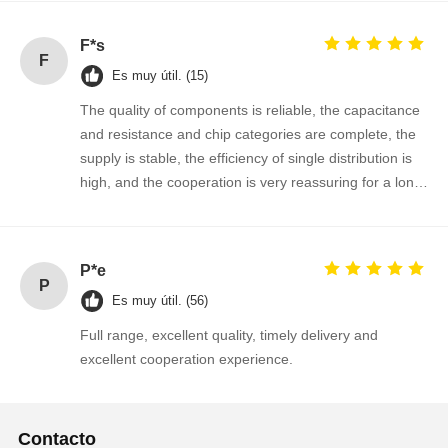
Transistor del MOSFET
F*s
Dispositivo de protección contra sobretensiones de tiristores
F
Es muy útil. (15)
Regulador bajo del marginado
The quality of components is reliable, the capacitance
and resistance and chip categories are complete, the
transistor de empalme bipolar
supply is stable, the efficiency of single distribution is
high, and the cooperation is very reassuring for a long
time!
P*e
P
Es muy útil. (56)
Full range, excellent quality, timely delivery and
excellent cooperation experience.
Contacto