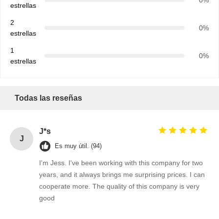
estrellas
2
0%
estrellas
Control De
Contacto
Noticias
Ahora Charle
1
Calidad
0%
estrellas
Circuito integrado IC
Todas las reseñas
Condensador de cerámica de múltiples capas
Resistores de película gruesa
J*s
J
Inductor de alta frecuencia
Es muy útil. (94)
I'm Jess. I've been working with this company for two
transistor de resistencia de polarización
years, and it always brings me surprising prices. I can
Diodo de protección ESD
cooperate more. The quality of this company is very
good
Rectificador Schottky de diodo