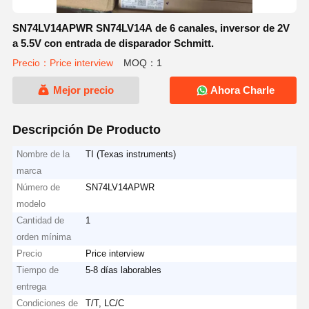
SN74LV14APWR SN74LV14A de 6 canales, inversor de 2V
a 5.5V con entrada de disparador Schmitt.
Precio：Price interview
MOQ：1
Mejor precio
Ahora Charle
Descripción De Producto
Nombre de la
TI (Texas instruments)
marca
Número de
SN74LV14APWR
modelo
Cantidad de
1
orden mínima
Precio
Price interview
Tiempo de
5-8 días laborables
entrega
Condiciones de
T/T, LC/C