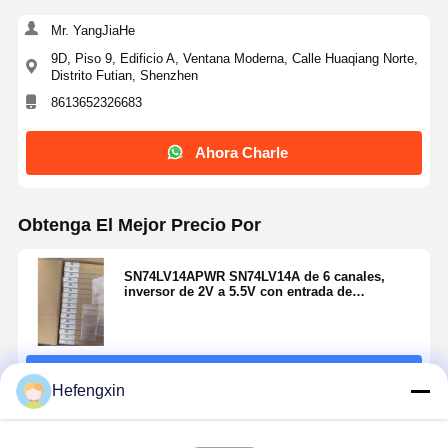
Mr. YangJiaHe
9D, Piso 9, Edificio A, Ventana Moderna, Calle Huaqiang Norte,
Distrito Futian, Shenzhen
8613652326683
Ahora Charle
Obtenga El Mejor Precio Por
SN74LV14APWR SN74LV14A de 6 canales,
inversor de 2V a 5.5V con entrada de
disparador Schmitt.
Continuar
Hefengxin