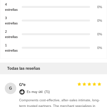
4
0%
estrellas
3
0%
Control De
Contacto
Noticias
Ahora Charle
estrellas
Calidad
2
0%
estrellas
Circuito integrado IC
1
0%
Condensador de cerámica de múltiples capas
estrellas
Resistores de película gruesa
Todas las reseñas
Inductor de alta frecuencia
transistor de resistencia de polarización
G*e
G
Diodo de protección ESD
Es muy útil. (71)
Components cost-effective, after-sales intimate, long-
Rectificador Schottky de diodo
term trusted partners. The merchant specializes in