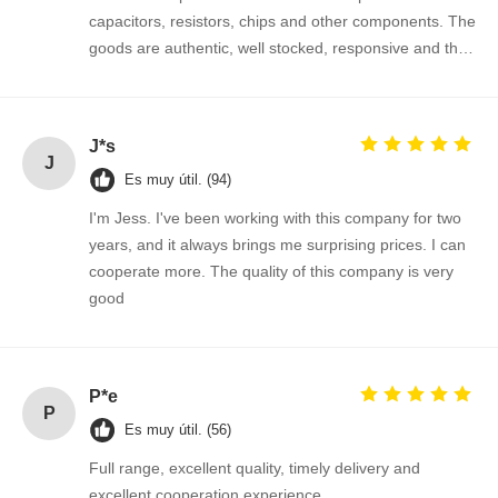
Transistor del MOSFET
capacitors, resistors, chips and other components. The
goods are authentic, well stocked, responsive and the
Dispositivo de protección contra sobretensiones de tiristores
cooperation is very smooth.
Regulador bajo del marginado
J*s
transistor de empalme bipolar
J
Es muy útil. (94)
I'm Jess. I've been working with this company for two
years, and it always brings me surprising prices. I can
cooperate more. The quality of this company is very
good
P*e
P
Es muy útil. (56)
Full range, excellent quality, timely delivery and
excellent cooperation experience.