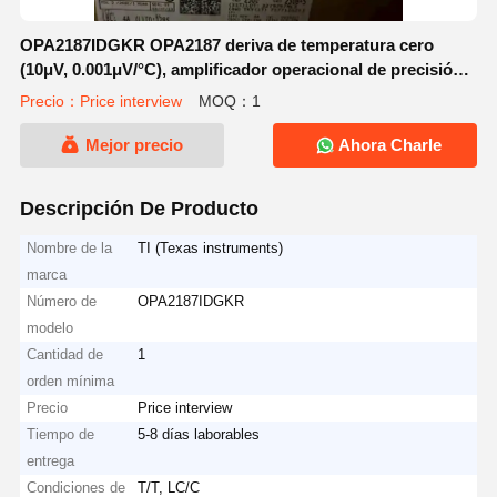
OPA2187IDGKR OPA2187 deriva de temperatura cero
(10μV, 0.001μV/°C), amplificador operacional de precisión
RRO, CMOS, compatible con multiplexor, bajo ruido
Precio：Price interview
MOQ：1
(doble)
Mejor precio
Ahora Charle
Descripción De Producto
Nombre de la
TI (Texas instruments)
marca
Número de
OPA2187IDGKR
modelo
Cantidad de
1
orden mínima
Precio
Price interview
Tiempo de
5-8 días laborables
entrega
Condiciones de
T/T, LC/C