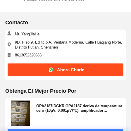
Contacto
Mr. YangJiaHe
9D, Piso 9, Edificio A, Ventana Moderna, Calle Huaqiang Norte,
Distrito Futian, Shenzhen
8613652326683
Ahora Charle
Obtenga El Mejor Precio Por
OPA2187IDGKR OPA2187 deriva de temperatura
cero (10μV, 0.001μV/°C), amplificador
operacional de precisión RRO, CMOS,
compatible con multiplexor, bajo ruido (doble)