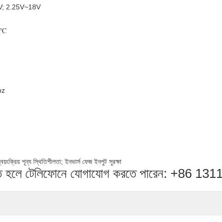
25V; 2.25V~18V
v/℃
hz
য়ংক্রিয় শূন্য স্থিতিশীলতা; ইনভার্স ফেজ ইনপুট সুরক্ষা
় করতে হলে টেলিফোনে যোগাযোগ করতে পারেন: +86 