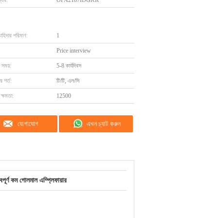
বার:
OPA2187IDGKR
চাহিদার পরিমাণ:
1
Price interview
 সময়:
5-8 কার্যদিবস
 শর্ত:
টি/টি, এল/সি
ক্ষমতা:
12500
যোগাযোগ
এখন চ্যাট করুন
ুত্বপূর্ণ কম গোলমাল এম্প্লিফায়ার