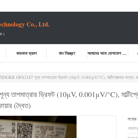
chnology Co., Ltd.
টেড।
কারখানা ভ্রমণ
মান নিয়ন্ত্রণ
আমাদের সাথে যোগাযোগ করুন
GKR OPA2187 শূন্য তাপমাত্রার ড্রিফট (10μV, 0.001μV/°C), মাল্টিপ্লেক্সার-বান্ধব, কম শব্দ
পমাত্রার ড্রিফট (10μV, 0.001μV/°C), মাল্টিপ্লেক্স
য়ার (দ্বৈত)
পণ্যের
পরিচিতিম