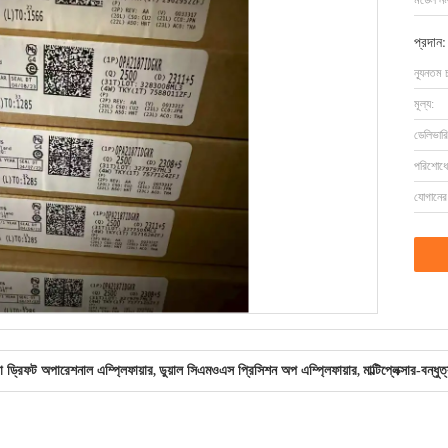
মডেল নম্
প্রদান:
ন্যূনতম 
মূল্য:
ডেলিভারি
পরিশোধের
যোগানের 
িফট অপারেশনাল এম্প্লিফায়ার
ডুয়াল সিএমওএস প্রিসিশন অপ এম্প্লিফায়ার
মাল্টিপ্লেক্সার-বন্ধ
,
,