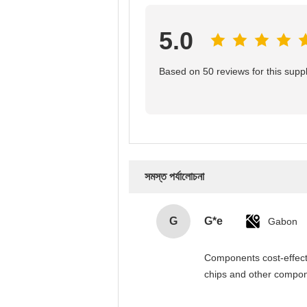
5.0
Based on 50 reviews for this suppl
সমস্ত পর্যালোচনা
G
G*e
Gabon
Components cost-effectiv
chips and other compone