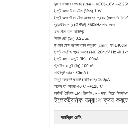
ডুয়াল পাওয়ার সাপ্লাই (vee ~ VCC)-18V ~-2.
ইনপুট অফসেট ভোল্টেজ (Vos) 1uV
ইনপুট অফসেট ভোল্টেজ তাপমাত্রা প্রবাহ (vostc) 1n
ব্যান্ডউইথ পণ্য (GBW) 550kHz লাভ করুন
রেল থেকে রেল আউটপুট
স্লিউ রেট (Sr) 0.2v/us
সাধারণ মোড প্রত্যাখ্যান অনুপাত (cmrr) হল 140db৷
ইনপুট ভোল্টেজ শব্দের ঘনত্ব (en) 20nv/√ Hz @ 1k
ইনপুট বায়াস কারেন্ট (Ib) 100pA
স্ট্যাটিক কারেন্ট (Iq) 100uA
আউটপুট বর্তমান 30mA।
ইনপুট অফসেট কারেন্ট (আইওএস) 100pA
কাজের তাপমাত্রা-40℃ ~+125℃
কার্যকরী বৈশিষ্ট্য EMI ফিল্টারিং /RF দমন; জিরো ড্রিফট/স্ব
ইলেকট্রনিক যন্ত্রাংশ ক্রয
সামগ্রিক রেটিং