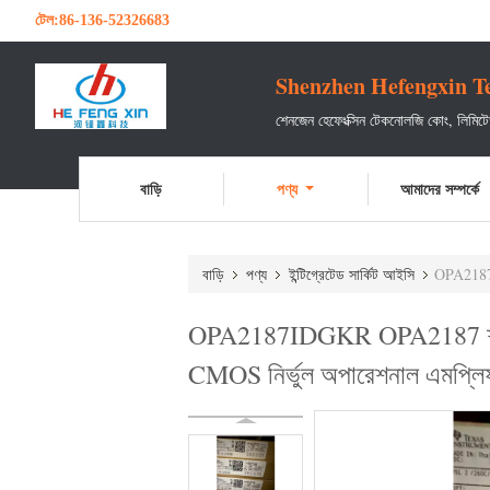
টেল:
86-136-52326683
Shenzhen Hefengxin Te
শেনজেন হেফেংক্সিন টেকনোলজি কোং, লিমি
বাড়ি
পণ্য
আমাদের সম্পর্কে
বাড়ি
পণ্য
ইন্টিগ্রেটেড সার্কিট আইসি
OPA2187ID
OPA2187IDGKR OPA2187 শূন্য তা
CMOS নির্ভুল অপারেশনাল এমপ্লিফা