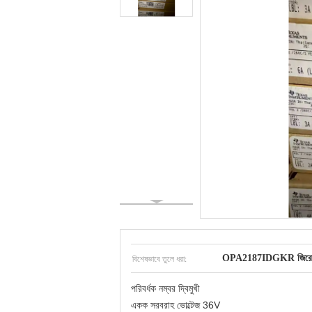
বিশেষভাবে তুলে ধরা:
OPA2187IDGKR জিরো ড্র
পরিবর্ধক নম্বর দ্বিমুখী
একক সরবরাহ ভোল্টেজ 36V