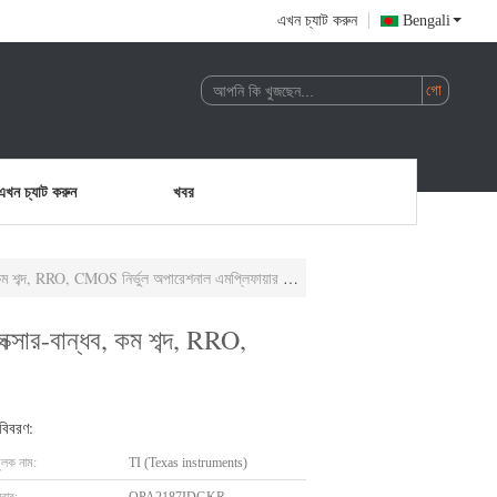
এখন চ্যাট করুন
Bengali
এখন চ্যাট করুন
খবর
, RRO, CMOS নির্ভুল অপারেশনাল এমপ্লিফায়ার (দ্বৈত)
ার-বান্ধব, কম শব্দ, RRO,
 বিবরণ:
ুলক নাম:
TI (Texas instruments)