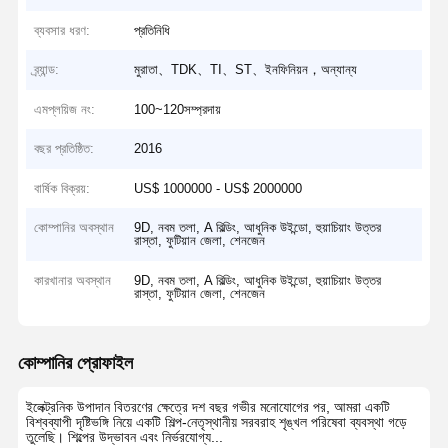
ব্যবসার ধরণ:
প্রতিনিধি
ব্র্যান্ড:
মুরাতা、TDK、TI、ST、ইনফিনিয়ন，অন্যান্য
এমপ্লয়িজ নং:
100~120সম্প্রদায়
বছর প্রতিষ্ঠিত:
2016
বার্ষিক বিক্রয়:
US$ 1000000 - US$ 2000000
কোম্পানির অবস্থান
9D, নবম তলা, A বিল্ডিং, আধুনিক উইন্ডো, হুয়াচিয়াং উত্তর
রাস্তা, ফুটিয়ান জেলা, শেনজেন
কারখানার অবস্থান
9D, নবম তলা, A বিল্ডিং, আধুনিক উইন্ডো, হুয়াচিয়াং উত্তর
রাস্তা, ফুটিয়ান জেলা, শেনজেন
কোম্পানির প্রোফাইল
ইলেক্ট্রনিক উপাদান বিতরণের ক্ষেত্রে দশ বছর গভীর মনোযোগের পর, আমরা একটি
বিশ্বব্যাপী দৃষ্টিভঙ্গি নিয়ে একটি শিল্প-নেতৃস্থানীয় সরবরাহ শৃঙ্খল পরিষেবা ব্যবস্থা গড়ে
তুলেছি। শিল্পের উদ্ভাবন এবং নির্ভরযোগ্য...