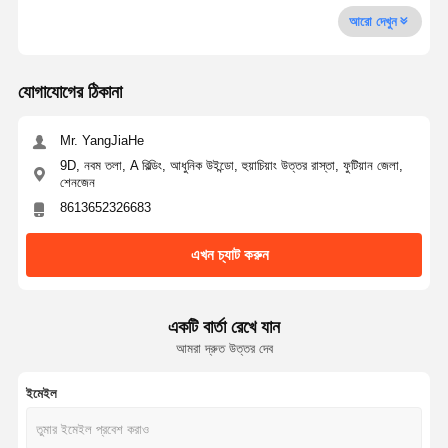
আরো দেখুন
যোগাযোগের ঠিকানা
Mr. YangJiaHe
9D, নবম তলা, A বিল্ডিং, আধুনিক উইন্ডো, হুয়াচিয়াং উত্তর রাস্তা, ফুটিয়ান জেলা,
শেনজেন
8613652326683
এখন চ্যাট করুন
একটি বার্তা রেখে যান
আমরা দ্রুত উত্তর দেব
ইমেইল