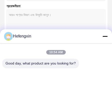
প্রয়োজনীয়তা
Hefengxin
চালিয়ে
10:54 AM
Good day, what product are you looking for?
আমাদের বিভাগসমূহ
ইন্টিগ্রেটেড সার্কিট
মাল্টিলেয়ার সিরামিক
ঘন ফিল্ম প্রতিরোধক
উচ্চ কম্পাঙ্ক ইন্ড
আইসি
ক্যাপাসিটর