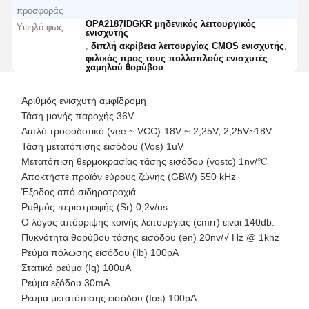
προσφοράς
OPA2187IDGKR μηδενικός λειτουργικός
Υψηλό φως:
ενισχυτής
,
,
διπλή ακρίβεια λειτουργίας CMOS ενισχυτής
φιλικός προς τους πολλαπλούς ενισχυτές
χαμηλού θορύβου
Αριθμός ενισχυτή αμφίδρομη
Τάση μονής παροχής 36V
Διπλό τροφοδοτικό (vee ~ VCC)-18V ~-2,25V; 2,25V~18V
Τάση μετατόπισης εισόδου (Vos) 1uV
Μετατόπιση θερμοκρασίας τάσης εισόδου (vostc) 1nv/℃
Αποκτήστε προϊόν εύρους ζώνης (GBW) 550 kHz
Έξοδος από σιδηροτροχιά
Ρυθμός περιστροφής (Sr) 0,2v/us
Ο λόγος απόρριψης κοινής λειτουργίας (cmrr) είναι 140db.
Πυκνότητα θορύβου τάσης εισόδου (en) 20nv/√ Hz @ 1khz
Ρεύμα πόλωσης εισόδου (Ib) 100pA
Στατικό ρεύμα (Iq) 100uA
Ρεύμα εξόδου 30mA.
Ρεύμα μετατόπισης εισόδου (Ios) 100pA