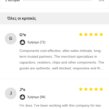
Όλες οι κριτικές
Ποιοτικός
Επαφή
Νέα
Συνομιλία
Έλεγχος
Τώρα
G*e
G
Ολοκληρωμένο κύκλωμα ολοκληρωμένων κυκλωμάτων
Χρήσιμο (71)
Components cost-effective, after-sales intimate, long-
Πολυστρωματικός κεραμικός πυκνωτής
term trusted partners. The merchant specializes in
Αντίσταση πάχους ταινίας
capacitors, resistors, chips and other components. The
goods are authentic, well stocked, responsive and the
Εμφυτοποιητής υψηλής συχνότητας
cooperation is very smooth.
τρανζίστορ με αντίσταση πόλωσης
J*s
ΔΙΟΔΗ προστασίας ESD
J
Χρήσιμο (94)
Δίοδος ανορθωτή Schottky
I'm Jess. I've been working with this company for two