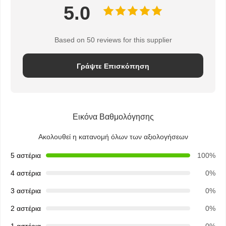
5.0
Based on 50 reviews for this supplier
Γράψτε Επισκόπηση
Εικόνα Βαθμολόγησης
Ακολουθεί η κατανομή όλων των αξιολογήσεων
5 αστέρια
100%
4 αστέρια
0%
3 αστέρια
0%
Αρχική
Προϊόντα
Σχετικά Με
Γύρος
2 αστέρια
0%
Σελίδα
Εμάς
Εργοστασίων
1 αστέρια
0%