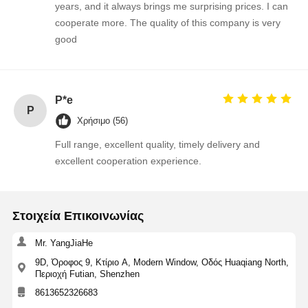
years, and it always brings me surprising prices. I can
MOSFET κρυσταλλολυχνία
cooperate more. The quality of this company is very
Διάταξη Προστασίας Υπερτάσεων Θυρίστορ
good
Χαμηλός ρυθμιστής εγκατάλειψης
διπολική κρυσταλλολυχνία συνδέσεων
P*e
P
Χρήσιμο (56)
Full range, excellent quality, timely delivery and
excellent cooperation experience.
Στοιχεία Επικοινωνίας
Mr. YangJiaHe
9D, Όροφος 9, Κτίριο A, Modern Window, Οδός Huaqiang North,
Περιοχή Futian, Shenzhen
8613652326683