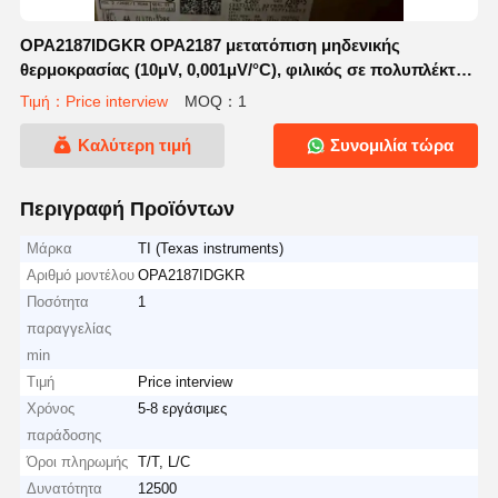
OPA2187IDGKR OPA2187 μετατόπιση μηδενικής
θερμοκρασίας (10μV, 0,001μV/°C), φιλικός σε πολυπλέκτη,
χαμηλός θόρυβος, λειτουργικός ενισχυτής ακριβείας RRO,
Τιμή：Price interview
MOQ：1
CMOS (διπλός)
Καλύτερη τιμή
Συνομιλία τώρα
Περιγραφή Προϊόντων
Μάρκα
TI (Texas instruments)
Αριθμό μοντέλου
OPA2187IDGKR
Ποσότητα
1
παραγγελίας
min
Τιμή
Price interview
Χρόνος
5-8 εργάσιμες
παράδοσης
Όροι πληρωμής
T/T, L/C
Δυνατότητα
12500