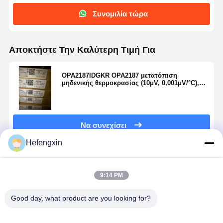
Συνομιλία τώρα
Αποκτήστε Την Καλύτερη Τιμή Για
OPA2187IDGKR OPA2187 μετατόπιση
μηδενικής θερμοκρασίας (10μV, 0,001μV/°C),
φιλικός σε πολυπλέκτη, χαμηλός θόρυβος,
λειτουργικός ενισχυτής ακριβείας RRO, CMOS
(διπλός)
Να συνεχίσει
Hefengxin
Συνιστώμενα Προϊόντα
9:14 PM
Good day, what product are you looking for?