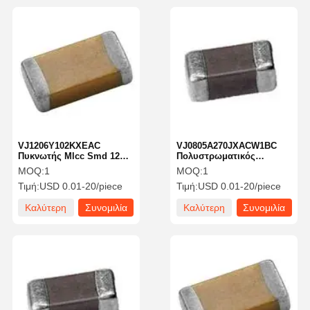
VJ1206Y102KXEAC
VJ0805A270JXACW1BC
Πυκνωτής Mlcc Smd 1206
Πολυστρωματικός
1000 PF 500 Volts X7R
κεραμικός πυκνωτής
MOQ:
1
MOQ:
1
10%
MLCC SMD/SMT0805 27 Pf
Τιμή:
USD 0.01-20/piece
Τιμή:
USD 0.01-20/piece
50 Volts C0G 5%
Καλύτερη
Συνομιλία
Καλύτερη
Συνομιλία
τιμή
τώρα
τιμή
τώρα