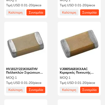
MOQ:
1
MOQ:
1
UF MLCC-SMD/SMT0805
MLCC-SMD/SMT 1206
Τιμή:
USD 0.01-20/piece
Τιμή:
USD 0.01-20/piece
25VDC 47 UF 20% X5R
1.6mm
Καλύτερη
Συνομιλία
Καλύτερη
Συνομιλία
τιμή
τώρα
τιμή
τώρα
HV1812Y221KX6ATHV
VJ0805A681KXAAC
Πολλαπλών Στρώσεων
Κεραμικός Πυκνωτής
Πυκνωτής MLCC-
MLCC MLCC-SMD/SMT
MOQ:
1
MOQ:
1
SMD/SMT 220 PF Τυπικός
680 PF 50 Volts C0G 10%
Τιμή:
USD 0.01-20/piece
Τιμή:
USD 0.01-20/piece
Τερματισμός
Καλύτερη
Συνομιλία
Καλύτερη
Συνομιλία
τιμή
τώρα
τιμή
τώρα