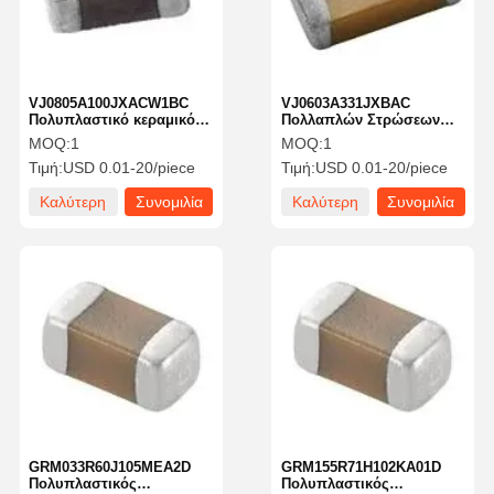
VJ0805A100JXACW1BC
VJ0603A331JXBAC
Πολυπλαστικό κεραμικό
Πολλαπλών Στρώσεων
πυκνωτή MLCC
Chip Πυκνωτής 330 PF
MOQ:
1
MOQ:
1
SMD/SMT0805 10 Pf 50
100 Volts C0G 0.05
Τιμή:
USD 0.01-20/piece
Τιμή:
USD 0.01-20/piece
Volts C0G 5%
Καλύτερη
Συνομιλία
Καλύτερη
Συνομιλία
τιμή
τώρα
τιμή
τώρα
Αρχική
Προϊόντα
Σχετικά Με
Γύρος
Σελίδα
Εμάς
Εργοστασίων
GRM033R60J105MEA2D
GRM155R71H102KA01D
Πολυπλαστικός
Πολυπλαστικός