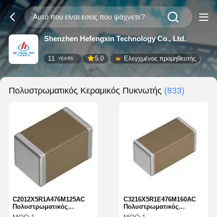
Shenzhen Hefengxin Technology Co., Ltd.
11
5.0
Ελεγχμένος προμηθευτής
YEARS
Πολυστρωματικός Κεραμικός Πυκνωτής
(833)
C2012X5R1A476M125AC
C3216X5R1E476M160AC
Πολυστρωματικός
Πολυστρωματικός
κεραμικός πυκνωτής 47
κεραμικός πυκνωτής