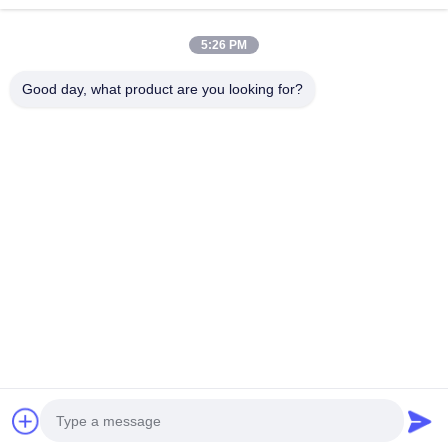
Terus
Perangkat Pelindung Lonjakan Thyristor
5:26 PM
Regulator Putus Sekolah Rendah
Good day, what product are you looking for?
Kategori Kami
Transistor Persimpangan Bipolar
IC Sirkuit
Kapasitor
Resistor film
Induktor
Terpadu
Keramik
tebal
Frekuensi
Multilayer
Tinggi
Rumah
Tentang kita
Hubungi kami
Desktop Site
Sitemap
Kebijakan Privasi
Kualitas
IC Sirkuit Terpadu
Pabrik China.Copyright © 2026 Shenzhen
Hefengxin Technology Co., Ltd.. All Rights Reserved.