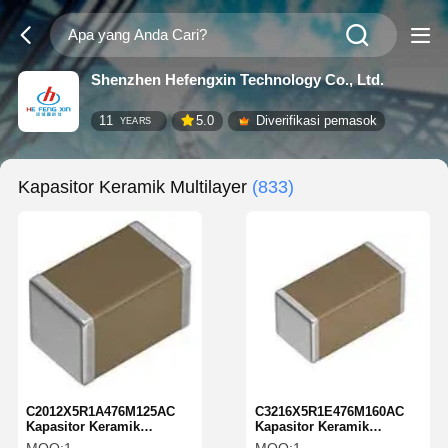
Shenzhen Hefengxin Technology Co., Ltd.
11
5.0
Diverifikasi pemasok
YEARS
Kapasitor Keramik Multilayer
(833)
C2012X5R1A476M125AC
C3216X5R1E476M160AC
Kapasitor Keramik
Kapasitor Keramik
Multilapis 47 UF MLCC-
Multilapis MLCC-