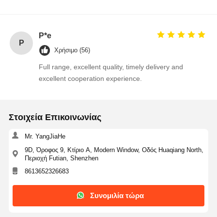
cooperation is very smooth.
MOSFET κρυσταλλολυχνία
Διάταξη Προστασίας Υπερτάσεων Θυρίστορ
P*e
P
Χαμηλός ρυθμιστής εγκατάλειψης
Χρήσιμο (56)
Full range, excellent quality, timely delivery and
διπολική κρυσταλλολυχνία συνδέσεων
excellent cooperation experience.
Στοιχεία Επικοινωνίας
Mr. YangJiaHe
9D, Όροφος 9, Κτίριο A, Modern Window, Οδός Huaqiang North,
Περιοχή Futian, Shenzhen
8613652326683
Συνομιλία τώρα