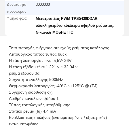
Δυνατότητα
3000000
προσφοράς
Υψηλό φως:
,
Μετατροπέας PWM TPS5430DDAR
,
ολοκληρωμένο κύκλωμα υψηλού ρεύματος
N-κανάλι MOSFET IC
Τσιπ παροχής ενέργειας συνεχούς ρεύματος κατάλογος
Λειτουργικός τύπος τύπος buck
Η τάση λειτουργίας είναι 5,5V~36V
Η τάση εξόδου είναι 1.221 v ~ 32.04 v.
ρεύμα εξόδου 3α
Συχνότητα εναλλαγής 500kHz
Θερμοκρασία λειτουργίας -40°C ~+125°C @ (TJ)
Σύγχρονη διόρθωση όχι
Αριθμός καναλιών εξόδου 1
Τύπος τοπολογικής υποβάθμισης
Στατικό ρεύμα (Iq) 4,4 mA
Εναλλακτικός σωλήνας (ενσωματωμένος / εξωτερικός)
ενσωματωμένος