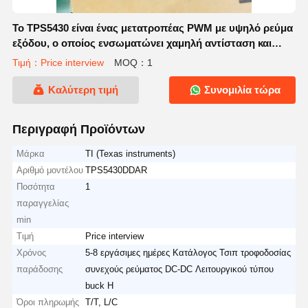
Το TPS5430 είναι ένας μετατροπέας PWM με υψηλό ρεύμα
εξόδου, ο οποίος ενσωματώνει χαμηλή αντίσταση και
MOSFET υψηλής πλευράς N-κανάλι.
Τιμή：Price interview
MOQ：1
Καλύτερη τιμή
Συνομιλία τώρα
Περιγραφή Προϊόντων
Μάρκα
TI (Texas instruments)
Αριθμό μοντέλου
TPS5430DDAR
Ποσότητα
1
παραγγελίας
min
Τιμή
Price interview
Χρόνος
5-8 εργάσιμες ημέρες Κατάλογος Τσιπ τροφοδοσίας
παράδοσης
συνεχούς ρεύματος DC-DC Λειτουργικού τύπου
buck Η ​​
Όροι πληρωμής
T/T, L/C