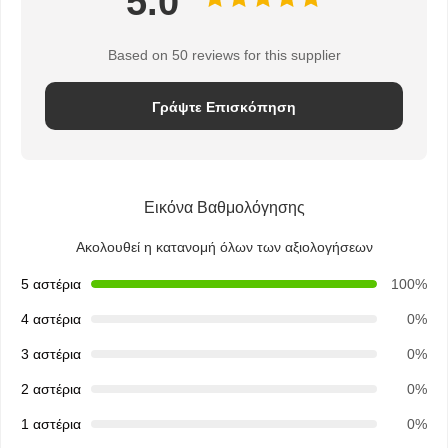
5.0
Based on 50 reviews for this supplier
Γράψτε Επισκόπηση
Εικόνα Βαθμολόγησης
Ακολουθεί η κατανομή όλων των αξιολογήσεων
5 αστέρια
100%
4 αστέρια
0%
3 αστέρια
0%
2 αστέρια
0%
Αρχική
Προϊόντα
Σχετικά Με
Γύρος
Σελίδα
Εμάς
Εργοστασίων
1 αστέρια
0%