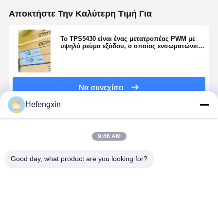
Αποκτήστε Την Καλύτερη Τιμή Για
Το TPS5430 είναι ένας μετατροπέας PWM με
υψηλό ρεύμα εξόδου, ο οποίος ενσωματώνει
χαμηλή αντίσταση και MOSFET υψηλής
πλευράς N-κανάλι.
Να συνεχίσει
Hefengxin
Συνιστώμενα Προϊόντα
9:46 AM
Good day, what product are you looking for?
MX29F040CQI-
Τα προϊόντα
ICM-42688-P
W9825G6KH
70G
THGBMTG5D1LBAIL
Είναι μια
SDRAM,
E-MMC
συσκευή
256Mb ((32
ενσωματώνουν
MEMS
16Mbx16),3