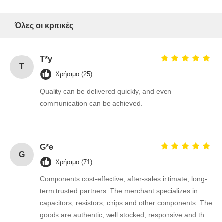
Όλες οι κριτικές
Ποιοτικός
Επαφή
Νέα
Συνομιλία
Έλεγχος
Τώρα
T*y
T
Χρήσιμο (25)
Ολοκληρωμένο κύκλωμα ολοκληρωμένων κυκλωμάτων
Quality can be delivered quickly, and even
communication can be achieved.
Πολυστρωματικός κεραμικός πυκνωτής
Αντίσταση πάχους ταινίας
Εμφυτοποιητής υψηλής συχνότητας
G*e
G
Χρήσιμο (71)
τρανζίστορ με αντίσταση πόλωσης
Components cost-effective, after-sales intimate, long-
ΔΙΟΔΗ προστασίας ESD
term trusted partners. The merchant specializes in
capacitors, resistors, chips and other components. The
Δίοδος ανορθωτή Schottky
goods are authentic, well stocked, responsive and the