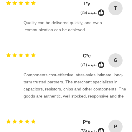
T*y
T
مفيدة (25)
Quality can be delivered quickly, and even
ضبط الجودة
اتصل بنا
أخبار
نتحدث الآن
communication can be achieved.
الدائرة المتكاملة IC
مكثف سيراميكي متعدد الطبقات
G*e
G
مفيدة (71)
المقاومة السميكة
Components cost-effective, after-sales intimate, long-
ملف حث عالي التردد
term trusted partners. The merchant specializes in
capacitors, resistors, chips and other components. The
الترانزستور المقاوم التحيز
goods are authentic, well stocked, responsive and the
cooperation is very smooth.
ثنائي أكسيد الكربون
مقوم شوتكي ثنائي
P*e
P
الترانزستور MOSFET
مفيدة (56)