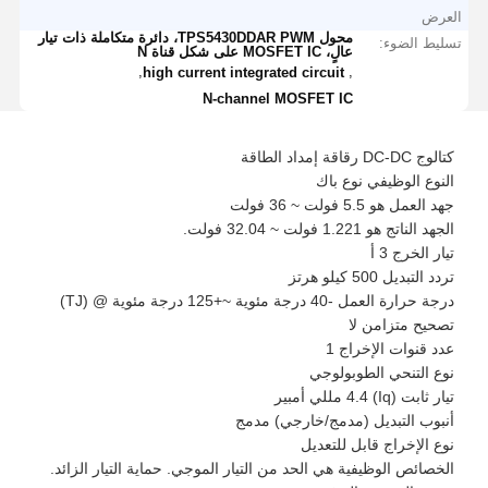
العرض
محول TPS5430DDAR PWM، دائرة متكاملة ذات تيار
تسليط الضوء:
عالٍ، MOSFET IC على شكل قناة N
,
,
high current integrated circuit
N-channel MOSFET IC
كتالوج DC-DC رقاقة إمداد الطاقة
النوع الوظيفي نوع باك
جهد العمل هو 5.5 فولت ~ 36 فولت
الجهد الناتج هو 1.221 فولت ~ 32.04 فولت.
تيار الخرج 3 أ
تردد التبديل 500 كيلو هرتز
درجة حرارة العمل -40 درجة مئوية ~+125 درجة مئوية @ (TJ)
تصحيح متزامن لا
عدد قنوات الإخراج 1
نوع التنحي الطوبولوجي
تيار ثابت (Iq) 4.4 مللي أمبير
أنبوب التبديل (مدمج/خارجي) مدمج
نوع الإخراج قابل للتعديل
الخصائص الوظيفية هي الحد من التيار الموجي. حماية التيار الزائد.