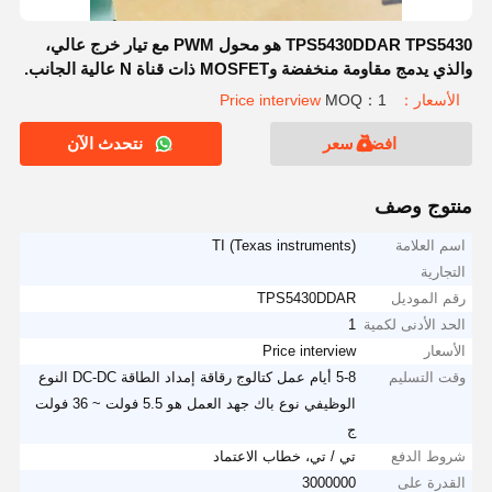
TPS5430DDAR TPS5430 هو محول PWM مع تيار خرج عالي،
والذي يدمج مقاومة منخفضة وMOSFET ذات قناة N عالية الجانب.
الأسعار：Price interview
MOQ：1
افضل سعر
نتحدث الآن
منتوج وصف
اسم العلامة
TI (Texas instruments)
التجارية
رقم الموديل
TPS5430DDAR
الحد الأدنى لكمية
1
الأسعار
Price interview
وقت التسليم
5-8 أيام عمل كتالوج رقاقة إمداد الطاقة DC-DC النوع
الوظيفي نوع باك جهد العمل هو 5.5 فولت ~ 36 فولت
ج
شروط الدفع
تي / تي، خطاب الاعتماد
القدرة على
3000000