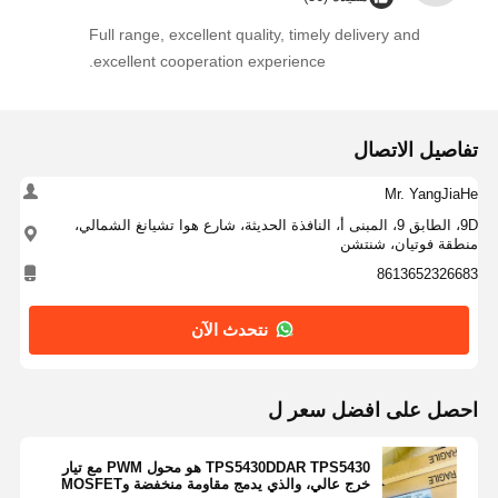
Full range, excellent quality, timely delivery and
جهاز حماية من اندفاع التيار بالثايرستور
excellent cooperation experience.
منظم التسرب المنخفض
ناقل ثنائي القطب
تفاصيل الاتصال
Mr. YangJiaHe
9D، الطابق 9، المبنى أ، النافذة الحديثة، شارع هوا تشيانغ الشمالي،
منطقة فوتيان، شنتشن
8613652326683
نتحدث الآن
احصل على افضل سعر ل
TPS5430DDAR TPS5430 هو محول PWM مع تيار
خرج عالي، والذي يدمج مقاومة منخفضة وMOSFET