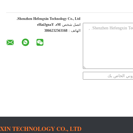
Shenzhen Hefengxin Technology Co., Ltd.
اتصل شخص:
Mr. YangJiaHe
الهاتف ::
8613652326683
IN TECHNOLOGY CO., LTD.