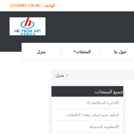
الهاتف ::
86-136-52326683
حول بنا
المنتجات
منزل
منزل
جميع المنتجات
الدائرة المتكاملة IC
مكثف سيراميكي متعدد الطبقات
المقاومة السميكة