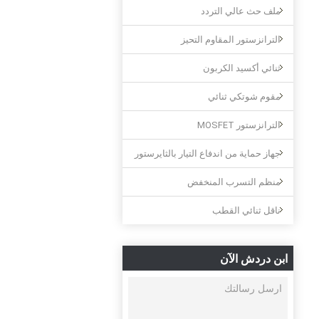
ملف حث عالي التردد
الترانزستور المقاوم التحيز
ثنائي أكسيد الكربون
مقوم شوتكي ثنائي
الترانزستور MOSFET
جهاز حماية من اندفاع التيار بالثايرستور
منظم التسرب المنخفض
ناقل ثنائي القطب
ابن دردش الآن