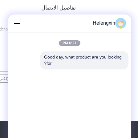
تفاصيل الاتصال
إرسال استفسارك مباشرة لنا
Hefengxin
6:21 PM
Good day, what product are you looking 
for?
اتصل
الهاتف ::
0755-23933424