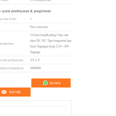
 model:
TPS5430DDAR
t-syarat pembayaran & pengiriman:
tas min Order:
1
Price interview
5-8 hari kerjaKatalog Chip catu
daya DC-DC Tipe fungsional tipe
pengiriman:
buck Tegangan kerja 5,5V~36V
Teganga
-syarat pembayaran:
T/T, L/C
diakan kemampuan:
3000000
bicara
Kontak
sekarang