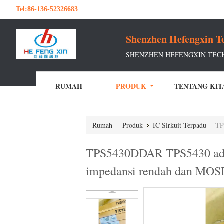
Tel:
86-136-52326683
Shenzhen Hefengxin Te
SHENZHEN HEFENGXIN TECH
RUMAH
PRODUK
TENTANG KIT
Rumah
Produk
IC Sirkuit Terpadu
TPS
TPS5430DDAR TPS5430 adala
impedansi rendah dan MOSFE