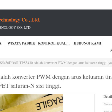
chnology Co., Ltd.
NOLOGY CO, LTD.
A
WISATA PABRIK
KONTROL KUALITAS
HUBUNGI KAMI
5430DDAR TPS5430 adalah konverter PWM dengan arus keluaran tinggi, yang mengintegrasikan 
h konverter PWM dengan arus keluaran ting
T saluran-N sisi tinggi.
Detai
Nama 