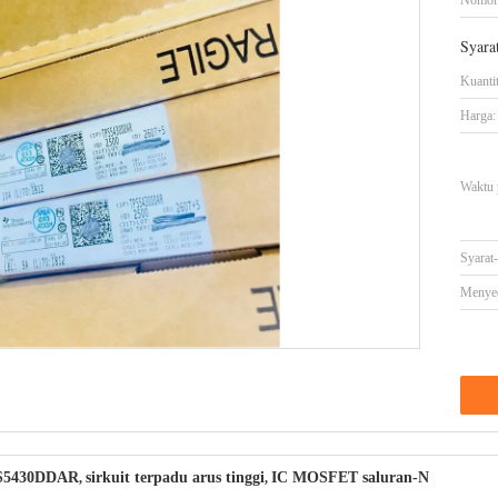
Nomor
Syara
Kuanti
Harga:
Waktu 
Syarat
Menye
S5430DDAR
sirkuit terpadu arus tinggi
IC MOSFET saluran-N
,
,