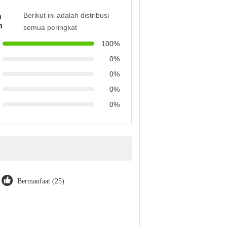
Berikut ini adalah distribusi
n
n
semua peringkat
100%
0%
0%
0%
0%
Bermanfaat (25)