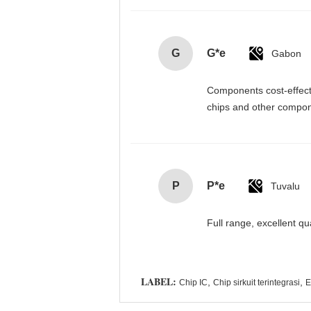
G
G*e
Gabon
Components cost-effectiv
chips and other compone
P
P*e
Tuvalu
Full range, excellent qu
LABEL:
,
,
Chip IC
Chip sirkuit terintegrasi
E