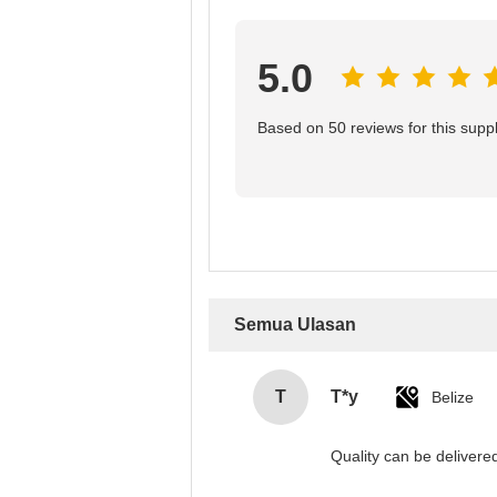
5.0
Based on 50 reviews for this suppl
Semua Ulasan
T
T*y
Belize
Quality can be deliver