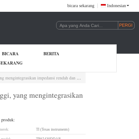
bicara sekarang
Indonesian
BICARA
BERITA
SEKARANG
impedansi rendah dan MOSFET saluran-N sisi tinggi.
gi, yang mengintegrasikan
l produk:
merek:
TI (Texas instruments)