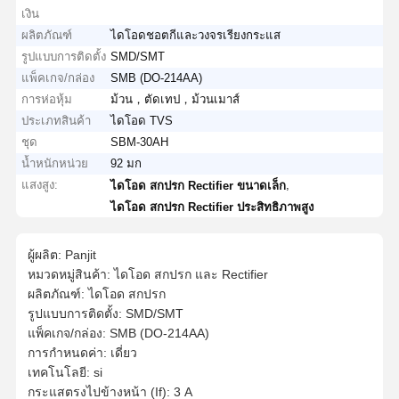
เงิน
ผลิตภัณฑ์
ไดโอดชอตกีและวงจรเรียงกระแส
รูปแบบการติดตั้ง
SMD/SMT
แพ็คเกจ/กล่อง
SMB (DO-214AA)
การห่อหุ้ม
ม้วน，ตัดเทป，ม้วนเมาส์
ประเภทสินค้า
ไดโอด TVS
ชุด
SBM-30AH
น้ำหนักหน่วย
92 มก
แสงสูง:
,
ไดโอด สกปรก Rectifier ขนาดเล็ก
ไดโอด สกปรก Rectifier ประสิทธิภาพสูง
ผู้ผลิต: Panjit
หมวดหมู่สินค้า: ไดโอด สกปรก และ Rectifier
ผลิตภัณฑ์: ไดโอด สกปรก
รูปแบบการติดตั้ง: SMD/SMT
แพ็คเกจ/กล่อง: SMB (DO-214AA)
การกำหนดค่า: เดี่ยว
เทคโนโลยี: si
กระแสตรงไปข้างหน้า (If): 3 A