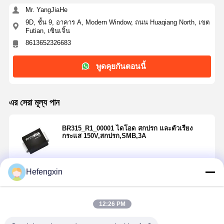
Mr. YangJiaHe
9D, ชั้น 9, อาคาร A, Modern Window, ถนน Huaqiang North, เขต
Futian, เซินเจิ้น
8613652326683
พูดคุยกันตอนนี้
এর সেরা মূল্য পান
BR315_R1_00001 ไดโอด สกปรก และตัวเรียง
กระแส 150V,สกปรก,SMB,3A
Hefengxin
চালিয়ে
บ้าน
ผลิตภัณฑ์
เกี่ยวกับเรา
ทัวร์โรงงาน
12:26 PM
แนะนำผลิตภัณฑ์