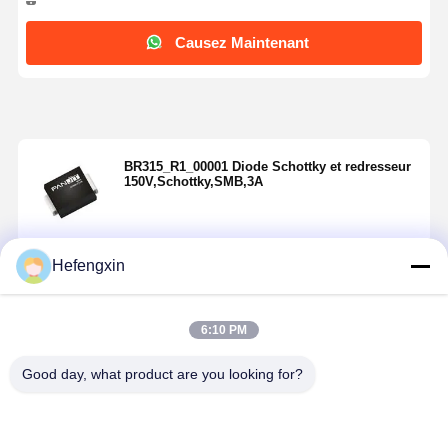
Causez Maintenant
BR315_R1_00001 Diode Schottky et redresseur
150V,Schottky,SMB,3A
Hefengxin
Continuer
6:10 PM
Produits Recommandés
Good day, what product are you looking for?
Aperçu
Produits
A Propos De
Visite D'usine
Nous