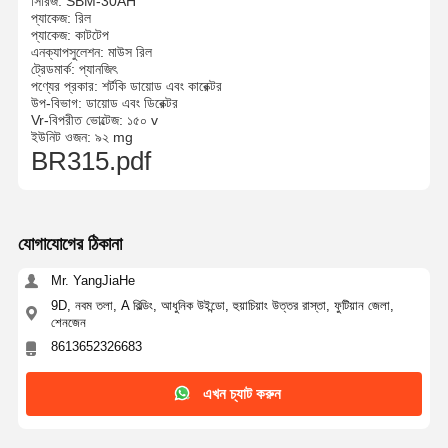
সিরিজ: SBM-30AH
প্যাকেজ: রিল
প্যাকেজ: কাটটেপ
এনক্যাপসুলেশন: মাউস রিল
ট্রেডমার্ক: প্যানজিৎ
পণ্যের প্রকার: শর্টকি ডায়োড এবং কারেক্টর
উপ-বিভাগ: ডায়োড এবং ডিরেক্টর
Vr-বিপরীত ভোল্টেজ: ১৫০ v
ইউনিট ওজন: ৯২ mg
BR315.pdf
যোগাযোগের ঠিকানা
Mr. YangJiaHe
9D, নবম তলা, A বিল্ডিং, আধুনিক উইন্ডো, হুয়াচিয়াং উত্তর রাস্তা, ফুটিয়ান জেলা,
শেনজেন
8613652326683
এখন চ্যাট করুন