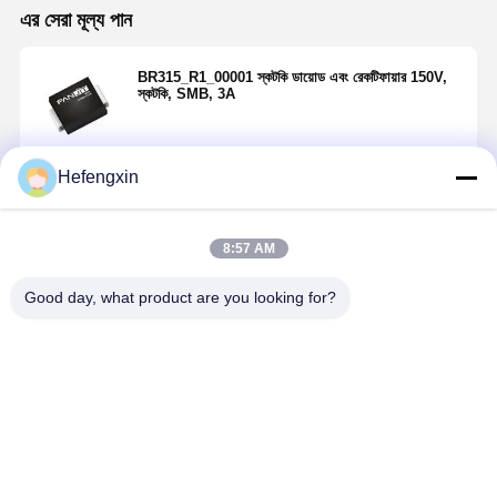
এর সেরা মূল্য পান
BR315_R1_00001 স্কটকি ডায়োড এবং রেকটিফায়ার 150V,
স্কটকি, SMB, 3A
Hefengxin
চালিয়ে
8:57 AM
প্রস্তাবিত পণ্য
Good day, what product are you looking for?
CMF7.0ATR
610-CMOSH2-
V10P8-M3/86A
V15PM10-
বাড়ি
পণ্য
আমাদের সম্পর্কে
কারখানা ভ্রমণ
ESD সুরক্ষা ডায়োড
4LTR Schottky
10A, 80V,
M3/H Schot
/TVS ডায়োড
ডায়োড এবং
TRENCH SKY
ডায়োড এবং
একমুখী টিভিএস 200
রেকটিফায়ার উচ্চ
RECT
রেকটিফায়ার 1
ওয়াট 7.78 থেকে
কারেন্ট 40 vrrm
15A সিঙ্গেল ডা
ভালো দাম
ভালো দাম
ভালো দাম
ভালো দাম