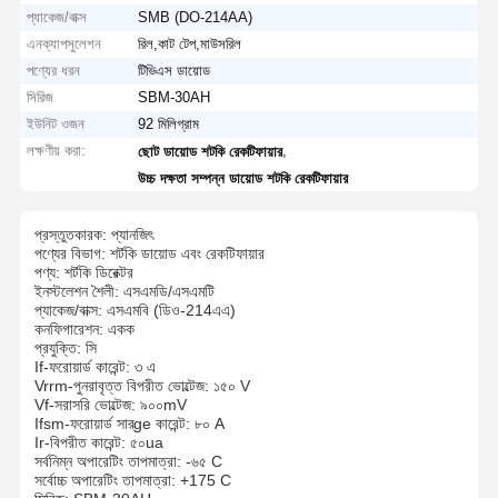
প্যাকেজ/বাক্স
SMB (DO-214AA)
এনক্যাপসুলেশন
রিল,কাট টেপ,মাউসরিল
পণ্যের ধরন
টিভিএস ডায়োড
সিরিজ
SBM-30AH
ইউনিট ওজন
92 মিলিগ্রাম
লক্ষণীয় করা:
,
ছোট ডায়োড শটকি রেকটিফায়ার
উচ্চ দক্ষতা সম্পন্ন ডায়োড শটকি রেকটিফায়ার
প্রস্তুতকারক: প্যানজিৎ
পণ্যের বিভাগ: শর্টকি ডায়োড এবং রেকটিফায়ার
পণ্য: শর্টকি ডিরেক্টর
ইনস্টলেশন শৈলী: এসএমডি/এসএমটি
প্যাকেজ/বাক্স: এসএমবি (ডিও-214এএ)
কনফিগারেশন: একক
প্রযুক্তি: সি
If-ফরোয়ার্ড কারেন্ট: ৩ এ
Vrrm-পুনরাবৃত্ত বিপরীত ভোল্টেজ: ১৫০ V
Vf-সরাসরি ভোল্টেজ: ৯০০mV
Ifsm-ফরোয়ার্ড সার্ge কারেন্ট: ৮০ A
Ir-বিপরীত কারেন্ট: ৫০ua
সর্বনিম্ন অপারেটিং তাপমাত্রা: -৬৫ C
সর্বোচ্চ অপারেটিং তাপমাত্রা: +175 C