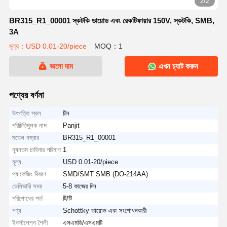
2/2
BR315_R1_00001 স্কটকি ডায়োড এবং রেকটিফায়ার 150V, স্কটকি, SMB,
3A
মূল্য：USD 0.01-20/piece
MOQ：1
ভালো দাম
এখন চ্যাট করুন
পণ্যের বর্ণনা
উৎপত্তি স্থল
চীন
পরিচিতিমুলক নাম
Panjit
মডেল নম্বার
BR315_R1_00001
ন্যূনতম চাহিদার পরিমাণ
1
মূল্য
USD 0.01-20/piece
প্যাকেজিং বিবরণ
SMD/SMT SMB (DO-214AA)
ডেলিভারি সময়
5-8 কাজের দিন
পরিশোধের শর্ত
টি/টি
পণ্য
Schottky ডায়োড এবং সংশোধনকারী
ইনস্টলেশন শৈলী
এসএমডি/এসএমটি