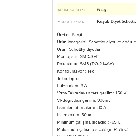
BIRIM AĞIRLIK:
92 mg
VURGULAMAK:
Küçük Diyot Schottk
Üretici: Panjit
Ürün kategorisi: Schottky diyot ve doğrul
Ürün: Schottky diyotları
Montaj stili: SMD/SMT
Paket/kutu: SMB (DO-214AA)
Konfigürasyon: Tek
Teknoloji: si
If-ileri akım: 3 A
Vrrm-Tekrarlayan ters gerilim: 150 V
Vf-doğrudan gerilim: 900mv
Ifsm-ileri atım akımı: 80 A
Ir-ters akım: 50ua
Minimum çalışma sıcaklığı: -65 C
Maksimum çalışma sıcaklığı: +175 C