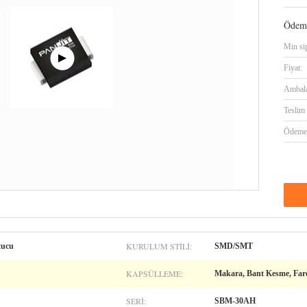
Ödeme
Min sip
Fiyat:
Ambalaj
Teslim 
Ödeme 
KURULUM STILI:
tucu
SMD/SMT
KAPSÜLLEME:
Makara, Bant Kesme, Far
SERI:
SBM-30AH