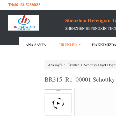
Tel:
86-136-52326683
Shenzhen Hefengxin Te
SHENZHEN HEFENGXIN TEC
ANA SAYFA
ÜRÜNLER
HAKKIMIZD
Ana sayfa
Ürünler
Schottky Diyot Doğru
BR315_R1_00001 Schottky d