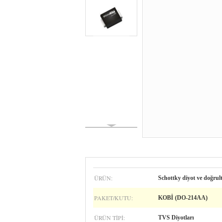
ÜRÜN:
Schottky diyot ve doğrul
PAKET/KUTU:
KOBİ (DO-214AA)
ÜRÜN TIPI:
TVS Diyotları