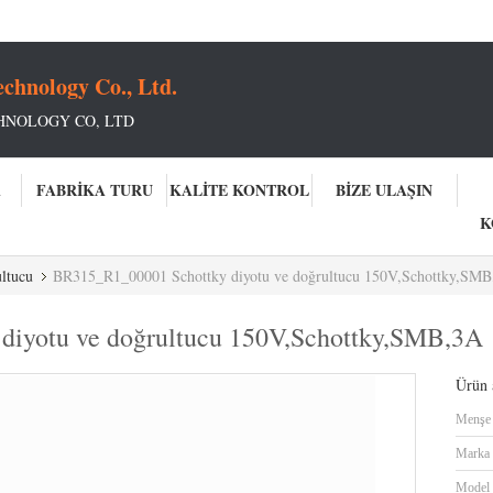
chnology Co., Ltd.
HNOLOGY CO, LTD
A
FABRIKA TURU
KALITE KONTROL
BIZE ULAŞIN
K
ltucu
BR315_R1_00001 Schottky diyotu ve doğrultucu 150V,Schottky,SM
iyotu ve doğrultucu 150V,Schottky,SMB,3A
Ürün a
Menşe 
Marka 
Model 