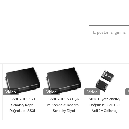
Video
Video
Video
SS3H9HE3/57T
SS3H9HE3/9AT Şık
SK26 Diyot Schottky
Schottky Köprü
ve Kompakt Tasarımlı
Doğrultucu SMB 60
Doğrultucu SS3H
Schottky Diyot
Volt 2A Gelişmiş
Serisi Tek
Doğrultucu
Yüksek Verimlilik
Konfigürasyon