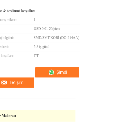
 & teslimat koşulları:
ariş miktarı:
1
USD 0.01-20/piece
 bilgileri:
SMD/SMT KOBİ (DO-214AA)
süresi:
5-8 iş günü
koşulları:
T/T
Şimdi
İletişim
konuşalım.
e Makarası