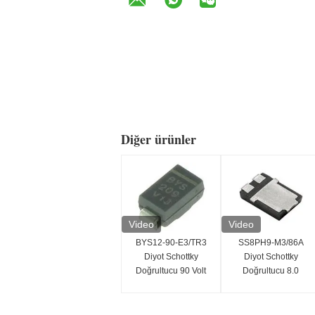
Diğer ürünler
Video
Video
BYS12-90-E3/TR3
SS8PH9-M3/86A
Diyot Schottky
Diyot Schottky
Doğrultucu 90 Volt
Doğrultucu 8.0
1.5 Amper 40 Amper
Amper 90V
IFSM
SMD/SMT Montajı