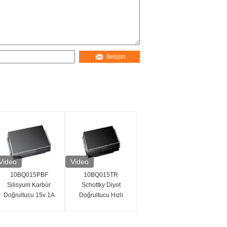
İletişim
Video
Video
10BQ015PBF
10BQ015TR
Silisyum Karbür
Schottky Diyot
Doğrultucu 15v 1A
Doğrultucu Hızlı
Schottky Ayrık Diyot
Anahtarlama Hızı
Düşük Güç Kaybı
15V