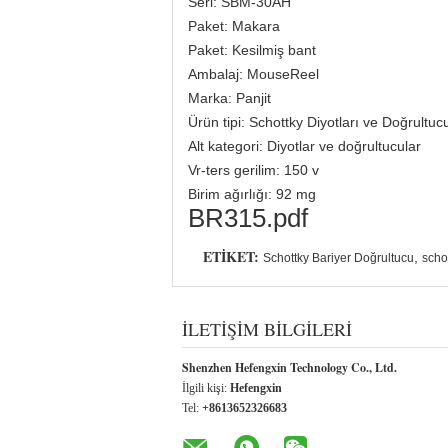
Seri: SBM-30AH
Paket: Makara
Paket: Kesilmiş bant
Ambalaj: MouseReel
Marka: Panjit
Ürün tipi: Schottky Diyotları ve Doğrultuc
Alt kategori: Diyotlar ve doğrultucular
Vr-ters gerilim: 150 v
Birim ağırlığı: 92 mg
BR315.pdf
ETIKET:
,
Schottky Bariyer Doğrultucu
scho
İLETIŞIM BILGILERI
Shenzhen Hefengxin Technology Co., Ltd.
İlgili kişi:
Hefengxin
Tel:
+8613652326683