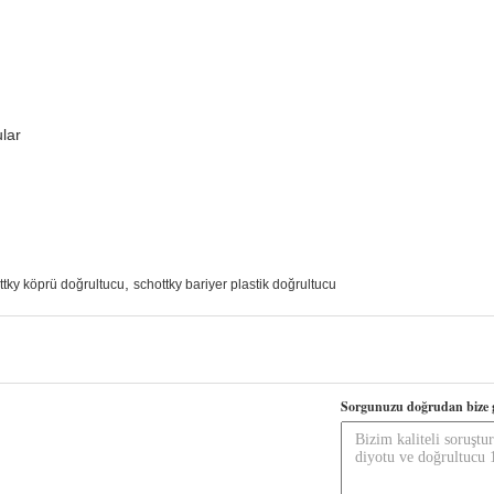
ular
,
ttky köprü doğrultucu
schottky bariyer plastik doğrultucu
Sorgunuzu doğrudan bize 