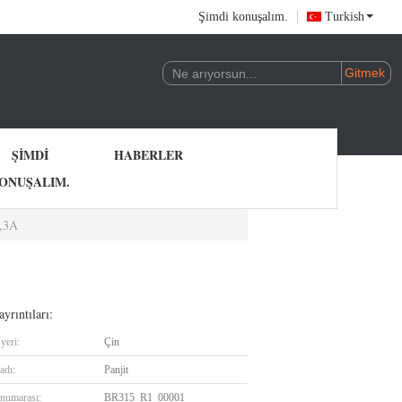
Şimdi konuşalım.
Turkish
ŞIMDI
HABERLER
ONUŞALIM.
B,3A
yrıntıları:
yeri:
Çin
adı:
Panjit
numarası:
BR315_R1_00001