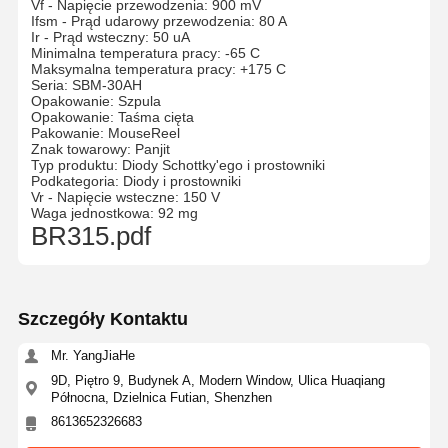
Vf - Napięcie przewodzenia: 900 mV
Ifsm - Prąd udarowy przewodzenia: 80 A
Ir - Prąd wsteczny: 50 uA
Minimalna temperatura pracy: -65 C
Maksymalna temperatura pracy: +175 C
Seria: SBM-30AH
Opakowanie: Szpula
Opakowanie: Taśma cięta
Pakowanie: MouseReel
Znak towarowy: Panjit
Typ produktu: Diody Schottky'ego i prostowniki
Podkategoria: Diody i prostowniki
Vr - Napięcie wsteczne: 150 V
Waga jednostkowa: 92 mg
BR315.pdf
Szczegóły Kontaktu
Mr. YangJiaHe
9D, Piętro 9, Budynek A, Modern Window, Ulica Huaqiang
Północna, Dzielnica Futian, Shenzhen
8613652326683