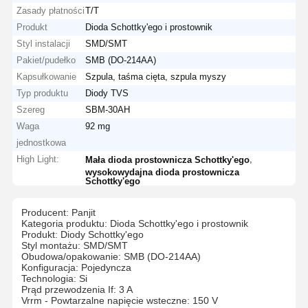
Zasady płatności
T/T
Produkt
Dioda Schottky'ego i prostownik
Styl instalacji
SMD/SMT
Pakiet/pudełko
SMB (DO-214AA)
Kapsułkowanie
Szpula, taśma cięta, szpula myszy
Typ produktu
Diody TVS
Szereg
SBM-30AH
Waga
92 mg
jednostkowa
High Light:
,
Mała dioda prostownicza Schottky'ego
wysokowydajna dioda prostownicza
Schottky'ego
Producent: Panjit
Kategoria produktu: Dioda Schottky'ego i prostownik
Produkt: Diody Schottky'ego
Styl montażu: SMD/SMT
Obudowa/opakowanie: SMB (DO-214AA)
Konfiguracja: Pojedyncza
Technologia: Si
Prąd przewodzenia If: 3 A
Vrrm - Powtarzalne napięcie wsteczne: 150 V