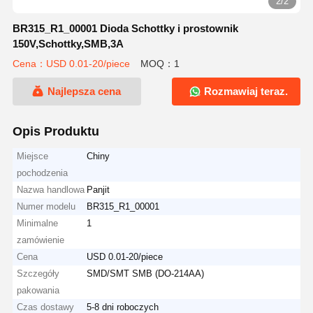
2/2
BR315_R1_00001 Dioda Schottky i prostownik
150V,Schottky,SMB,3A
Cena：USD 0.01-20/piece
MOQ：1
Najlepsza cena
Rozmawiaj teraz.
Opis Produktu
Miejsce
Chiny
pochodzenia
Nazwa handlowa
Panjit
Numer modelu
BR315_R1_00001
Minimalne
1
zamówienie
Cena
USD 0.01-20/piece
Szczegóły
SMD/SMT SMB (DO-214AA)
pakowania
Czas dostawy
5-8 dni roboczych