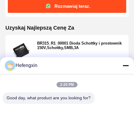
Rozmawiaj teraz.
Uzyskaj Najlepszą Cenę Za
BR315_R1_00001 Dioda Schottky i prostownik
150V,Schottky,SMB,3A
Hefengxin
Kontyntynuj
2:20 PM
Polecane Produkty
Good day, what product are you looking for?
Dom
Produkty
O Nas
Wycieczka
Po Fabryce