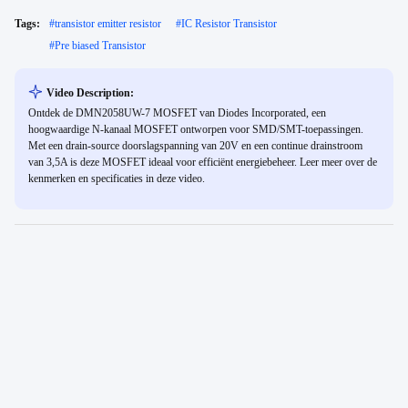
Tags:
#
transistor emitter resistor
#
IC Resistor Transistor
#
Pre biased Transistor
Video Description:
Ontdek de DMN2058UW-7 MOSFET van Diodes Incorporated, een
hoogwaardige N-kanaal MOSFET ontworpen voor SMD/SMT-toepassingen.
Met een drain-source doorslagspanning van 20V en een continue drainstroom
van 3,5A is deze MOSFET ideaal voor efficiënt energiebeheer. Leer meer over de
kenmerken en specificaties in deze video.