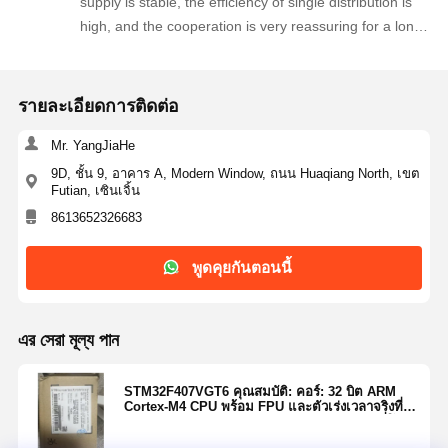
supply is stable, the efficiency of single distribution is
high, and the cooperation is very reassuring for a long
อุปกรณ์ป้องกันไฟกระชากไทริสเตอร์
time!
ตัวควบคุมการออกกลางคันต่ำ
รายละเอียดการติดต่อ
ไบโพลาร์จังก์ชั่นทรานซิสเตอร์
Mr. YangJiaHe
9D, ชั้น 9, อาคาร A, Modern Window, ถนน Huaqiang North, เขต
Futian, เซินเจิ้น
8613652326683
พูดคุยกันตอนนี้
এর সেরা মূল্য পান
STM32F407VGT6 คุณสมบัติ: คอร์: 32 บิต ARM
Cortex-M4 CPU พร้อม FPU และตัวเร่งเวลาจริงที่
ปรับตัวสามารถทําการดําเนินการจากฟลัชเมมรี่โดย
ไม่มีการรอคอย