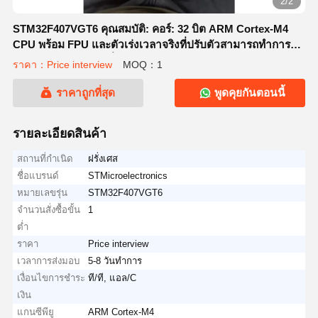
2/2
STM32F407VGT6 คุณสมบัติ: คอร์: 32 บิต ARM Cortex-M4
CPU พร้อม FPU และตัวเร่งเวลาจริงที่ปรับตัวสามารถทําการดํา
เนินการจากฟลัชเมมรี่โดยไม่มีการรอคอย
ราคา：Price interview
MOQ：1
ราคาถูกที่สุด
พูดคุยกันตอนนี้
รายละเอียดสินค้า
สถานที่กำเนิด
ฝรั่งเศส
ชื่อแบรนด์
STMicroelectronics
หมายเลขรุ่น
STM32F407VGT6
จำนวนสั่งซื้อขั้น
1
ต่ำ
ราคา
Price interview
เวลาการส่งมอบ
5-8 วันทำการ
เงื่อนไขการชำระ
ที/ที, แอล/C
เงิน
แกนซีพียู
ARM Cortex-M4