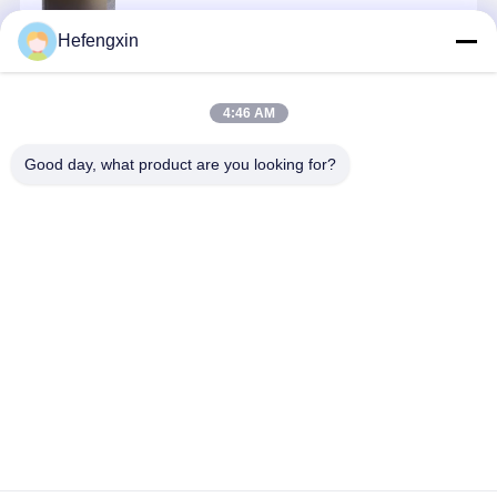
Hefengxin
চালিয়ে
4:46 AM
แนะนำผลิตภัณฑ์
Good day, what product are you looking for?
MX29F040CQI-
THGBMTG5D1LBAIL
TPS5430DDAR
ICM-42688-
70G
E-MMC ผลิต
TPS5430 เป็น
เป็นอุปกรณ์
ภัณฑ์บูรณาการ
เครื่องปรับ
ติดตามการ
ความจําแฟลช
PWM ที่มี
เคลื่อนไหว
และ e-MMC
กระแสไฟฟ้า
MEMS 6 แ
ราคาดีที่สุด
ราคาดีที่สุด
ราคาดีที่สุด
ราคาดีที่ส
เครื่องควบคุม
ออกสูง ซึ่งรวม
ซึ่งรวมกิโรส
ในแพคเกจ
MOSFET N-
โกป 3 แกน
BGA เดียวเพื่อ
channel ข้างสูง
และเครื่องวั
ดําเนินหน้าที่
และอุปทานต่ํา
ความเร็ว 3
เช่น การแก้ไข
แกน
บ้าน
เกี่ยวกับเรา
ติดต่อเรา
Desktop Site
ความผิดพลาด,
แผนผังเว็บไซต์
นโยบายความเป็นส่วนตัว
การสมดุลการ
สูญเสีย,