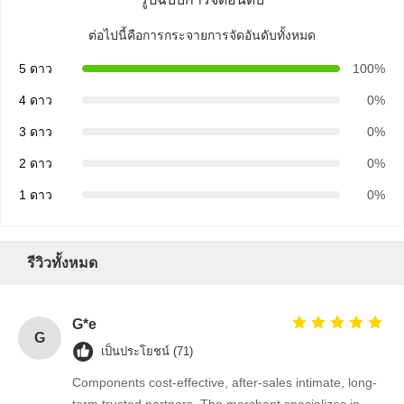
ต่อไปนี้คือการกระจายการจัดอันดับทั้งหมด
5 ดาว
100%
4 ดาว
0%
3 ดาว
0%
2 ดาว
0%
1 ดาว
0%
รีวิวทั้งหมด
G*e
G
เป็นประโยชน์ (71)
บ้าน
ผลิตภัณฑ์
เกี่ยวกับเรา
ทัวร์โรงงาน
Components cost-effective, after-sales intimate, long-
term trusted partners. The merchant specializes in