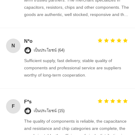
capacitors, resistors, chips and other components. The
goods are authentic, well stocked, responsive and the
ควบคุม
ติดต่อเรา
ข่าว
พูดคุยกันตอน
cooperation is very smooth.
คุณภาพ
นี้
N*o
ไอซีวงจรรวม
N
เป็นประโยชน์ (64)
ตัวเก็บประจุเซรามิกหลายชั้น
Sufficient supply, fast delivery, stable quality of
components and professional service are suppliers
ยืนยันแผ่นหนา
worthy of long-term cooperation.
ตัวเหนี่ยวนำความถี่สูง
ทรานซิสเตอร์ตัวต้านทานอคติ
F*s
F
ไดโอด์ป้องกัน ESD
เป็นประโยชน์ (15)
ไดโอด สกปรก Rectifier
The quality of components is reliable, the capacitance
and resistance and chip categories are complete, the
ทรานซิสเตอร์มอสเฟต