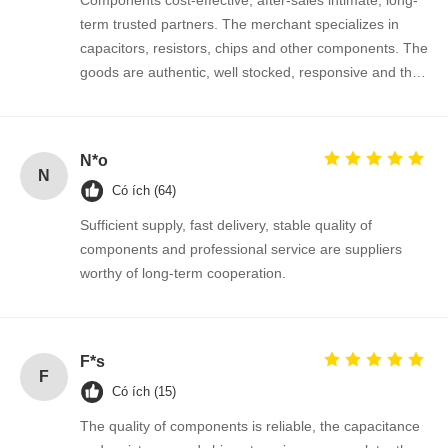
term trusted partners. The merchant specializes in
capacitors, resistors, chips and other components. The
goods are authentic, well stocked, responsive and the
Kiểm Soát
Liên Hệ
Tin Tức
Nói Chuyện
cooperation is very smooth.
Chất Lượng
Chúng Tôi
Ngay.
N*o
IC mạch tích hợp
N
Có ích (64)
Tụ gốm nhiều lớp
Sufficient supply, fast delivery, stable quality of
components and professional service are suppliers
Phòng chống phim dày
worthy of long-term cooperation.
Cuộn cảm tần số cao
bóng bán dẫn điện trở phân cực
F*s
F
Diode bảo vệ ESD
Có ích (15)
Điốt Schottky chỉnh lưu
The quality of components is reliable, the capacitance