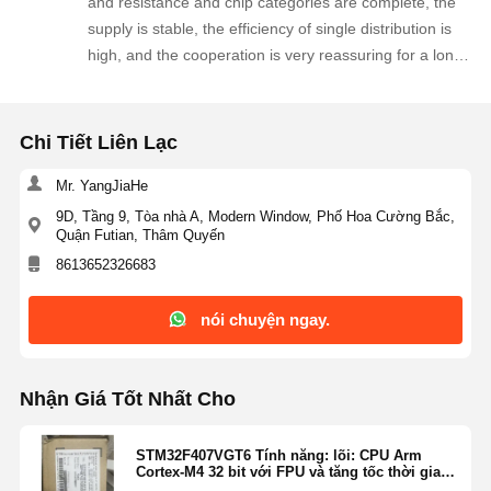
and resistance and chip categories are complete, the
Transistor MOSFET
supply is stable, the efficiency of single distribution is
high, and the cooperation is very reassuring for a long
Thiết bị bảo vệ đột biến thyristor
time!
Bộ điều chỉnh tỷ lệ bỏ học thấp
Chi Tiết Liên Lạc
Điện trở lưỡng cực có mối nối
Mr. YangJiaHe
9D, Tầng 9, Tòa nhà A, Modern Window, Phố Hoa Cường Bắc,
Quận Futian, Thâm Quyến
8613652326683
nói chuyện ngay.
Nhận Giá Tốt Nhất Cho
STM32F407VGT6 Tính năng: lõi: CPU Arm
Cortex-M4 32 bit với FPU và tăng tốc thời gian
thực thích nghi có thể thực hiện thực thi từ bộ