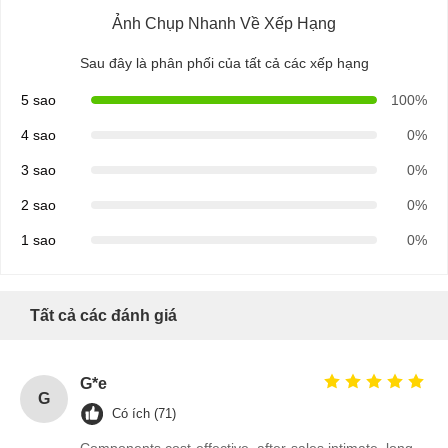
Ảnh Chụp Nhanh Về Xếp Hạng
Sau đây là phân phối của tất cả các xếp hạng
5 sao
100%
4 sao
0%
3 sao
0%
2 sao
0%
1 sao
0%
Tất cả các đánh giá
G*e
Nhà
Sản Phẩm
Về Chúng
Tham Quan
G
Tôi
Nhà Máy
Có ích (71)
Components cost-effective, after-sales intimate, long-