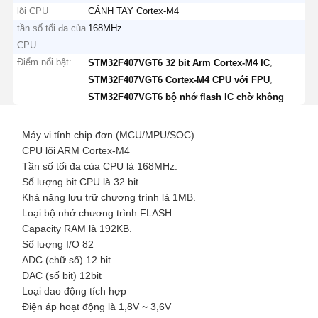
lõi CPU
CÁNH TAY Cortex-M4
tần số tối đa của
168MHz
CPU
Điểm nổi bật:
,
STM32F407VGT6 32 bit Arm Cortex-M4 IC
,
STM32F407VGT6 Cortex-M4 CPU với FPU
STM32F407VGT6 bộ nhớ flash IC chờ không
Máy vi tính chip đơn (MCU/MPU/SOC)
CPU lõi ARM Cortex-M4
Tần số tối đa của CPU là 168MHz.
Số lượng bit CPU là 32 bit
Khả năng lưu trữ chương trình là 1MB.
Loại bộ nhớ chương trình FLASH
Capacity RAM là 192KB.
Số lượng I/O 82
ADC (chữ số) 12 bit
DAC (số bit) 12bit
Loại dao động tích hợp
Điện áp hoạt động là 1,8V ~ 3,6V