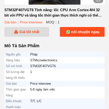
2/2
STM32F407VGT6 Tính năng: lõi: CPU Arm Cortex-M4 32
bit với FPU và tăng tốc thời gian thực thích nghi có thể
thực hiện thực thi từ bộ nhớ flash với trạng thái chờ bằng
Giá bán：Price interview
MOQ：1
không.
Giá tốt nhất
nói chuyện ngay.
Mô Tả Sản Phẩm
Nguồn gốc
Pháp
Hàng hiệu
STMicroelectronics
Số mô hình
STM32F407VGT6
Số lượng đặt
1
hàng tối thiểu
Giá bán
Price interview
Thời gian giao
5-8 ngày làm việc
hàng
Điều khoản
T/T, L/C
thanh toán