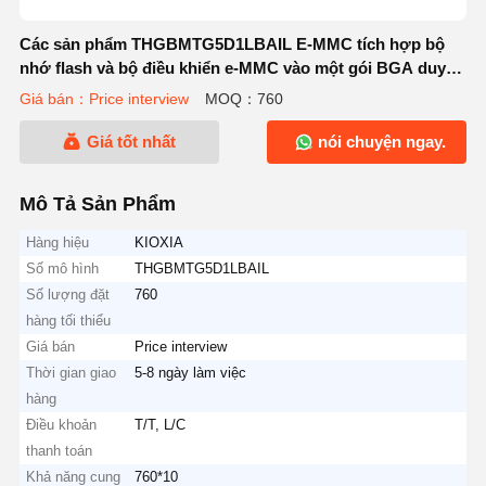
Các sản phẩm THGBMTG5D1LBAIL E-MMC tích hợp bộ
nhớ flash và bộ điều khiển e-MMC vào một gói BGA duy
nhất để thực hiện các chức năng như sửa lỗi, cân bằng
Giá bán：Price interview
MOQ：760
tổn hao,
Giá tốt nhất
nói chuyện ngay.
Mô Tả Sản Phẩm
Hàng hiệu
KIOXIA
Số mô hình
THGBMTG5D1LBAIL
Số lượng đặt
760
hàng tối thiểu
Giá bán
Price interview
Thời gian giao
5-8 ngày làm việc
hàng
Điều khoản
T/T, L/C
thanh toán
Khả năng cung
760*10