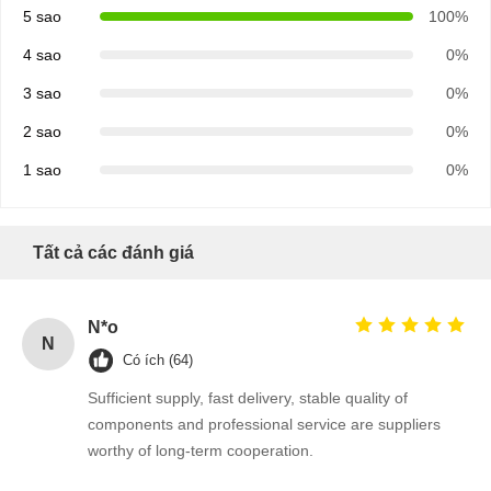
5 sao
100%
4 sao
0%
3 sao
0%
2 sao
0%
1 sao
0%
Tất cả các đánh giá
N*o
N
Có ích (64)
Sufficient supply, fast delivery, stable quality of
components and professional service are suppliers
Nhà
Sản Phẩm
Về Chúng
Tham Quan
worthy of long-term cooperation.
Tôi
Nhà Máy