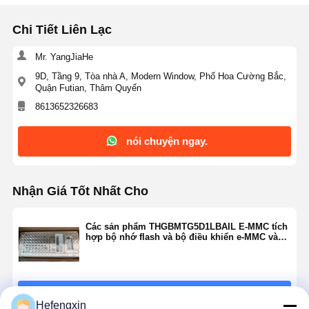
Chi Tiết Liên Lạc
Mr. YangJiaHe
Kiểm Soát
Liên Hệ
Tin Tức
Nói Chuyện
9D, Tầng 9, Tòa nhà A, Modern Window, Phố Hoa Cường Bắc,
Chất Lượng
Chúng Tôi
Ngay.
Quận Futian, Thâm Quyến
8613652326683
IC mạch tích hợp
nói chuyện ngay.
Tụ gốm nhiều lớp
Phòng chống phim dày
Nhận Giá Tốt Nhất Cho
Cuộn cảm tần số cao
Các sản phẩm THGBMTG5D1LBAIL E-MMC tích
bóng bán dẫn điện trở phân cực
hợp bộ nhớ flash và bộ điều khiển e-MMC vào
một gói BGA duy nhất để thực hiện các chức
năng như sửa lỗi, cân bằng tổn hao,
Diode bảo vệ ESD
Điốt Schottky chỉnh lưu
Tiếp tục
Hefengxin