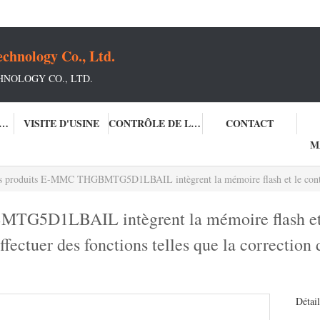
chnology Co., Ltd.
NOLOGY CO., LTD.
PROPOS DE NOUS
VISITE D'USINE
CONTRÔLE DE LA QUALITÉ
CONTACT
M
produits E-MMC THGBMTG5D1LBAIL intègrent la mémoire flash et le contrôleur e-MMC dans un seul package BGA pour effectuer des
TG5D1LBAIL intègrent la mémoire flash et 
ectuer des fonctions telles que la correction d'
Détail