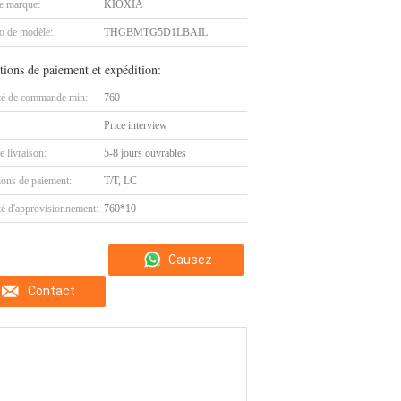
 marque:
KIOXIA
 de modèle:
THGBMTG5D1LBAIL
tions de paiement et expédition:
té de commande min:
760
Price interview
e livraison:
5-8 jours ouvrables
ions de paiement:
T/T, LC
té d'approvisionnement:
760*10
Causez
Contact
Maintenant