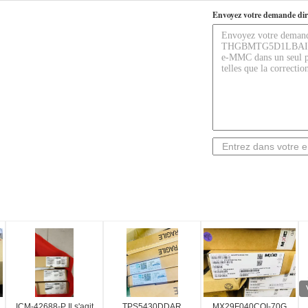
Envoyez votre demande dir
ICM-42688-P Il s'agit
TPS5430DDAR
MX29F040CQI-70G