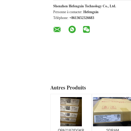
Shenzhen Hefengxin Technology Co., Ltd.
Personne à contacter:
Hefengxin
Téléphone:
+8613652326683
Autres Produits
OPA2187IDGKR
SDRAM