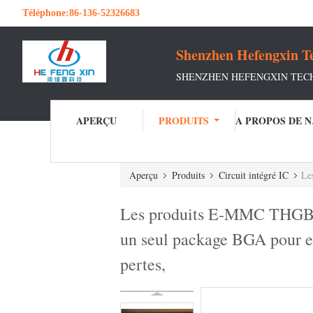
Téléphone:
86-136-52326683
Shenzhen Hefengxin Te
SHENZHEN HEFENGXIN TECH
APERÇU
PRODUITS
A 
Aperçu
Produits
Circuit intégré IC
Les 
Les produits E-MMC THGBM
un seul package BGA pour eff
pertes,