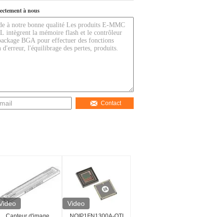
ectement à nous
Contact
Video
Video
Capteur d'image
NOIP1FN1300A-QTI