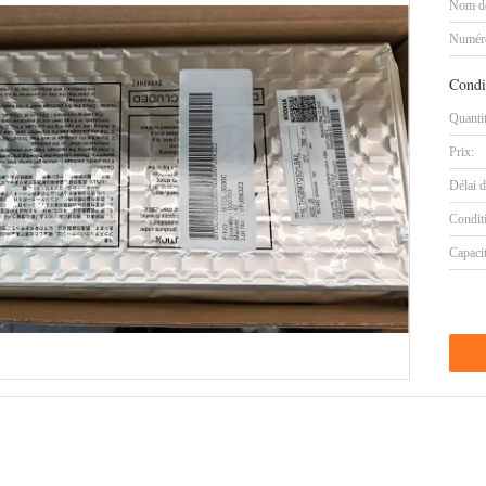
Nom de
Numéro
Condi
Quanti
Prix:
Délai d
Condit
Capaci