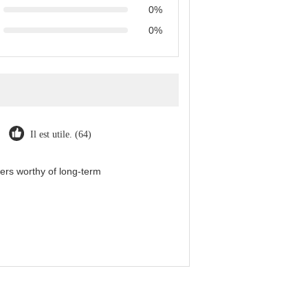
0%
0%
Il est utile. (64)
iers worthy of long-term