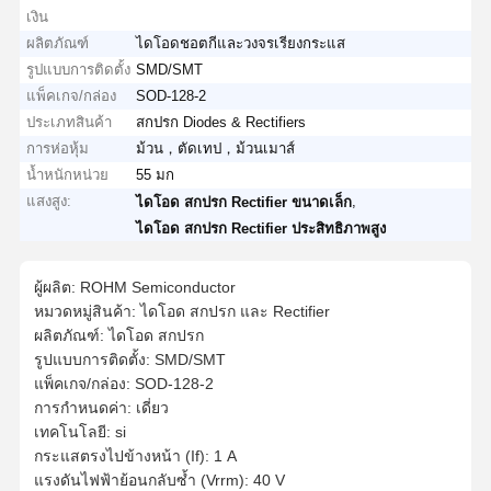
เงิน
ผลิตภัณฑ์
ไดโอดชอตกีและวงจรเรียงกระแส
รูปแบบการติดตั้ง
SMD/SMT
แพ็คเกจ/กล่อง
SOD-128-2
ประเภทสินค้า
สกปรก Diodes & Rectifiers
การห่อหุ้ม
ม้วน，ตัดเทป，ม้วนเมาส์
น้ำหนักหน่วย
55 มก
แสงสูง:
,
ไดโอด สกปรก Rectifier ขนาดเล็ก
ไดโอด สกปรก Rectifier ประสิทธิภาพสูง
ผู้ผลิต: ROHM Semiconductor
หมวดหมู่สินค้า: ไดโอด สกปรก และ Rectifier
ผลิตภัณฑ์: ไดโอด สกปรก
รูปแบบการติดตั้ง: SMD/SMT
แพ็คเกจ/กล่อง: SOD-128-2
การกำหนดค่า: เดี่ยว
เทคโนโลยี: si
กระแสตรงไปข้างหน้า (If): 1 A
แรงดันไฟฟ้าย้อนกลับซ้ำ (Vrrm): 40 V