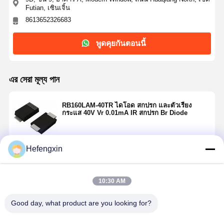
Futian, เซินเจิ้น
8613652326683
พูดคุยกันตอนนี้
এর সেরা মূল্য পান
RB160LAM-40TR ไดโอด สกปรก และตัวเรียง
กระแส 40V Vr 0.01mA IR สกปรก Br Diode
Hefengxin
চালিয়ে
10:30 AM
แนะนำผลิตภัณฑ์
บ้าน
ผลิตภัณฑ์
เกี่ยวกับเรา
ทัวร์โรงงาน
Good day, what product are you looking for?