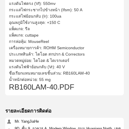
แรงดันไฟตรง (Vf): 550mv
กระแสไฟกระชากไปข้างหน้า (Ifsm): 50 A
กระแสไฟย้อนกลับ (Ir): 100ua
อุณหภูมิใช้งานสูงสุด: +150 C
แพ็คเกจ: รีล
แพ็คเกจ: cuttape
การห่อหุ้ม: MouseReel
เครื่องหมายการค้า: ROHM Semiconductor
ประเภทสินค้า: ไดโอด สกปรก & Correctors
หมวดหมู่ย่อย: ไดโอด & ไดเรกเตอร์
แรงดันไฟฟ้าย้อนกลับ (Vr): 40 V
ชื่อเรียกแทนหมายเลขชิ้นส่วน: RB160LAM-40
น้ำหนักต่อหน่วย: 55 mg
RB160LAM-40.PDF
รายละเอียดการติดต่อ
Mr. YangJiaHe
9D, ชั้น 9, อาคาร A, Modern Window, ถนน Huaqiang North, เขต