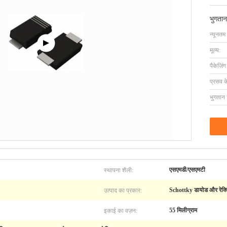
भुगतान
न्यूनतम
मूल्य:
पैकेजिं
प्रसव 
भुगतान शर
स्थापना शैली:
एसएमडी/एसएमटी
उत्पाद का प्रकार:
Schottky डायोड और रेक्
इकाई का वज़न:
55 मिलीग्राम