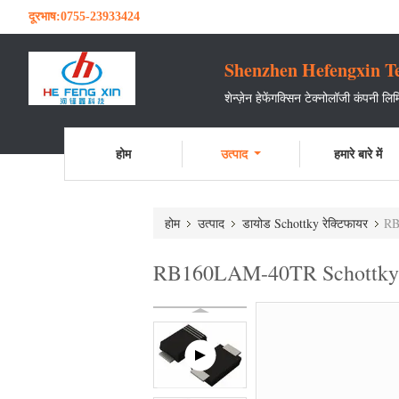
दूरभाष:
0755-23933424
Shenzhen Hefengxin Te
शेन्ज़ेन हेफेंगक्सिन टेक्नोलॉजी कंपनी लि
होम
उत्पाद
हमारे बारे में
होम
उत्पाद
डायोड Schottky रेक्टिफायर
RB
RB160LAM-40TR Schottky डा