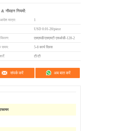
 & नौवहन नियमों:
 आदेश मात्रा:
1
USD 0.01-20/piece
ग विवरण:
एसएमडी/एसएमटी एसओडी-128-2
के समय:
5-8 कार्य दिवस
्तें:
टी/टी
संपर्क करें
अब बात करें
टिफायर