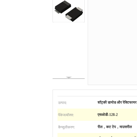
उत्पाद:
शॉट्की डायोड और रेक्टिफायर
पैकेज/बॉक्स:
एसओडी-128-2
कैप्सूलीकरण:
रील，कट टेप，माउसरील