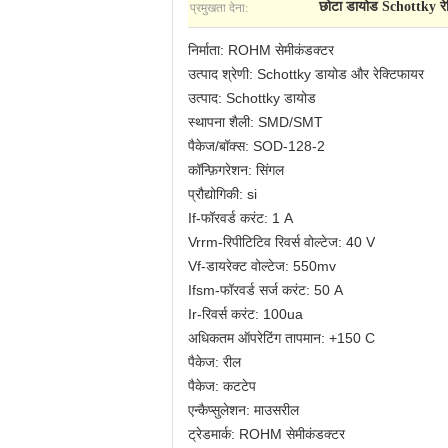
प्रमुखता देना:
छोटा डायोड Schottky रे
निर्माता: ROHM सेमीकंडक्टर
उत्पाद श्रेणी: Schottky डायोड और रेक्टिफायर
उत्पाद: Schottky डायोड
स्थापना शैली: SMD/SMT
पैकेज/बॉक्स: SOD-128-2
कॉन्फ़िगरेशन: सिंगल
प्रौद्योगिकी: si
If-फॉरवर्ड करंट: 1 A
Vrrm-रिपीटिटिव रिवर्स वोल्टेज: 40 V
Vf-डायरेक्ट वोल्टेज: 550mv
Ifsm-फॉरवर्ड सर्ज करंट: 50 A
Ir-रिवर्स करंट: 100ua
अधिकतम ऑपरेटिंग तापमान: +150 C
पैकेज: रील
पैकेज: कटटेप
एन्कैप्सुलेशन: माउसरील
ट्रेडमार्क: ROHM सेमीकंडक्टर