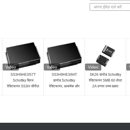
Video
Video
Video
SS3H9HE3/57T
SS3H9HE3/9AT
SK26 डायोड Schottky
Schottky ब्रिज
डायोड Schottky
रेक्टिफायर SMB 60 वोल्ट
रेक्टिफायर SS3H सीरीज़
रेक्टिफायर, आकर्षक और
2A उन्नत उच्च दक्षता
सिंगल कॉन्फ़िगरेशन
कॉम्पैक्ट डिज़ाइन के साथ