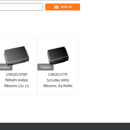
संपर्क करें
Video
Video
10BQ015PBF
10BQ015TR
सिलिकॉन कार्बाइड
Schottky डायोड
रेक्टिफायर 15v 1A
रेक्टिफायर, तेज़ स्विचिंग
Schottky डिस्क्रीट
गति, कम बिजली का
डायोड
नुकसान, 15V