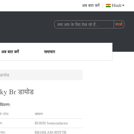
अब बात करें
Hindi
अब बात करें
समाचार
डायोड
ky Br डायोड
 विवरण:
के प्लेस:
जापान
ाम:
ROHM Semiconductor
ख्या:
RB160LAM-90TFTR