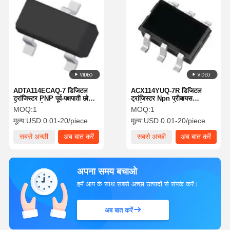
ADTA114ECAQ-7 डिजिटल
ACX114YUQ-7R डिजिटल
ट्रांजिस्टर PNP पूर्व-पक्षपाती छोटा
ट्रांजिस्टर Npn प्रीबायस
सिग्नल ट्रांजिस्टर
ट्रांजिस्टर 47k ओम 250MHz
MOQ:
1
MOQ:
1
मूल्य:
USD 0.01-20/piece
मूल्य:
USD 0.01-20/piece
सबसे अच्छी
अब बात करें
सबसे अच्छी
अब बात करें
कीमत
कीमत
अपना समय बचाओ
हमें आप के साथ सबसे अच्छा उत्पादों से संपर्क करें।
अब बात करें