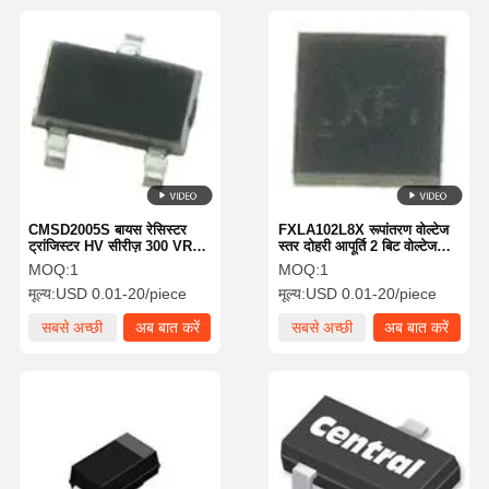
CMSD2005S बायस रेसिस्टर
FXLA102L8X रूपांतरण वोल्टेज
ट्रांजिस्टर HV सीरीज़ 300 VR
स्तर दोहरी आपूर्ति 2 बिट वोल्टेज
350 VRRM 225 IF
अनुवादक
MOQ:
1
MOQ:
1
मूल्य:
USD 0.01-20/piece
मूल्य:
USD 0.01-20/piece
सबसे अच्छी
अब बात करें
सबसे अच्छी
अब बात करें
कीमत
कीमत