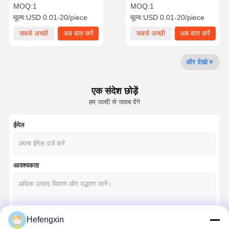
0.25A 6 पिन 2 चैनल के साथ
MOQ:
1
MOQ:
1
मूल्य:
USD 0.01-20/piece
मूल्य:
USD 0.01-20/piece
गुणवत्ता नियंत्रण
हमसे संपर्क करें
समाचार
अब बात करें
सबसे अच्छी
अब बात करें
सबसे अच्छी
अब बात करें
कीमत
कीमत
इंटीग्रेटेड सर्किट आई.सी
और देखो
मल्टीलेयर सिरेमिक कैपेसिटर
एक संदेश छोड़ें
मोटी फिल्म प्रतिरोधक
हम जल्दी से जवाब देंगे
उच्च आवृत्ति इंडक्टर
ईमेल
पूर्वाग्रह अवरोधक ट्रांजिस्टर
ईएसडी सुरक्षा डायोड
आवश्यकता
डायोड Schottky रेक्टिफायर
एमओएसएफईटी ट्रांजिस्टर
Hefengxin