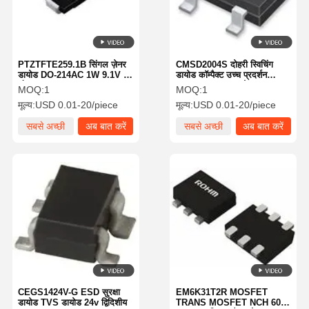
PTZTFTE259.1B सिंगल ज़ेनर
CMSD2004S दोहरी स्विचिंग
डायोड DO-214AC 1W 9.1V 6
डायोड कॉम्पैक्ट उच्च प्रदर्शन
ओम SMD/SMT
उत्कृष्ट ESD सुरक्षा के साथ
MOQ:
1
MOQ:
1
मूल्य:
USD 0.01-20/piece
मूल्य:
USD 0.01-20/piece
सबसे अच्छी
अब बात करें
सबसे अच्छी
अब बात करें
कीमत
कीमत
होम
उत्पाद
हमारे बारे में
फैक्टरी यात्रा
CEGS1424V-G ESD सुरक्षा
EM6K31T2R MOSFET
डायोड TVS डायोड 24v द्विदिशीय
TRANS MOSFET NCH 60V