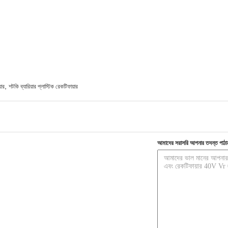
,
য়ার
শটকি ব্যারিয়ার প্লাস্টিক রেকটিফায়ার
আমাদের সরাসরি আপনার তদন্ত পাঠা