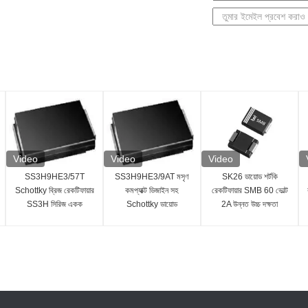
Video
Video
Video
SS3H9HE3/57T
SS3H9HE3/9AT মসৃণ
SK26 ডায়োড শর্টকি
Schottky ব্রিজ রেকটিফায়ার
কমপ্যাক্ট ডিজাইন সহ
রেকটিফায়ার SMB 60 ভোল্ট
SS3H সিরিজ একক
Schottky ডায়োড
2A উন্নত উচ্চ দক্ষতা
কনফিগারেশন
সংশোধনকারী