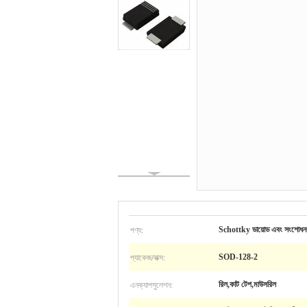
পণ্য:
Schottky ডায়োড এবং সংশোধন
প্যাকেজ/বাক্স:
SOD-128-2
এনক্যাপসুলেশন:
রিল,কাট টেপ,মাউসরিল