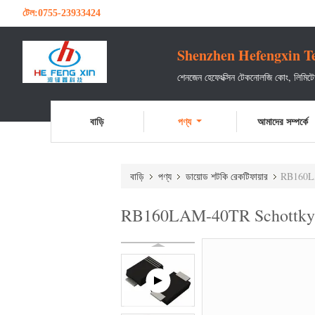
টেল:
0755-23933424
Shenzhen Hefengxin Te
শেনজেন হেফেংক্সিন টেকনোলজি কোং, লিমি
বাড়ি
পণ্য
আমাদের সম্পর্কে
বাড়ি
পণ্য
ডায়োড শটকি রেকটিফায়ার
RB160LA
RB160LAM-40TR Schottky ডায