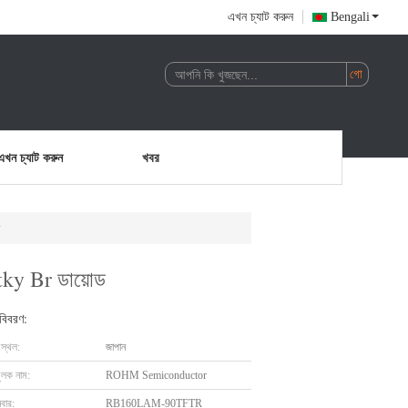
এখন চ্যাট করুন
Bengali
এখন চ্যাট করুন
খবর
ড
ky Br ডায়োড
 বিবরণ:
 স্থল:
জাপান
ুলক নাম:
ROHM Semiconductor
বার:
RB160LAM-90TFTR