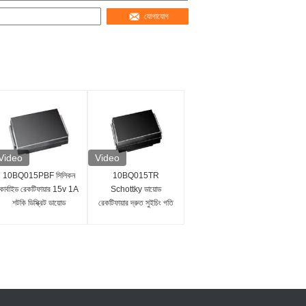
যোগাযোগ
Video
Video
10BQ015PBF সিলিকন
10BQ015TR
কার্বাইড রেকটিফায়ার 15v 1A
Schottky ডায়োড
শটকি ডিস্ক্রিট ডায়োড
রেকটিফায়ার দ্রুত সুইচিং গতি
কম পাওয়ার ক্ষতি 15V