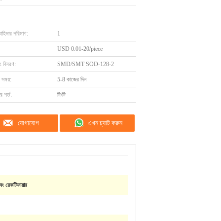
চাহিদার পরিমাণ:
1
USD 0.01-20/piece
ং বিবরণ:
SMD/SMT SOD-128-2
 সময়:
5-8 কাজের দিন
 শর্ত:
টি/টি
যোগাযোগ
এখন চ্যাট করুন
ং রেকটিফায়ার