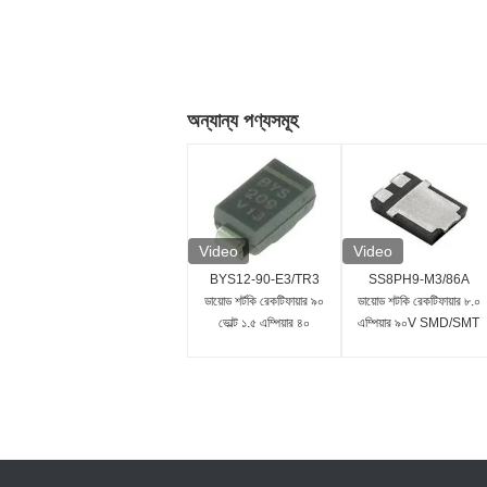
অন্যান্য পণ্যসমূহ
Video
Video
BYS12-90-E3/TR3
SS8PH9-M3/86A
ডায়োড শর্টকি রেকটিফায়ার ৯০
ডায়োড শটকি রেকটিফায়ার ৮.০
ভোল্ট ১.৫ এম্পিয়ার ৪০
এম্পিয়ার ৯০V SMD/SMT
এম্পিয়ার IFSM
স্থাপন