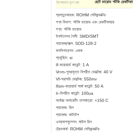
বিশেষভাবে তুলে ধরা:
ছোট ডায়োড শটকি রেকটিফায
প্রস্তুতকারক: ROHM সেমিকন্ডাক্টর
পণ্য বিভাগ: শটকি ডায়োড এবং রেকটিফায়ার
পণ্য: শটকি ডায়োড
ইনস্টলেশন শৈলী: SMD/SMT
প্যাকেজ/বাক্স: SOD-128-2
কনফিগারেশন: একক
প্রযুক্তি: si
If-ফরোয়ার্ড কারেন্ট: 1 A
Vrrm-পুনরাবৃত্ত বিপরীত ভোল্টেজ: 40 V
Vf-সরাসরি ভোল্টেজ: 550mv
Ifsm-ফরোয়ার্ড সার্জ কারেন্ট: 50 A
Ir-বিপরীত কারেন্ট: 100ua
সর্বোচ্চ অপারেটিং তাপমাত্রা: +150 C
প্যাকেজ: রিল
প্যাকেজ: কাটটেপ
এনক্যাপসুলেশন: মাউস রিল
ট্রেডমার্ক: ROHM সেমিকন্ডাক্টর