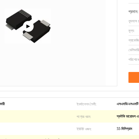
প্রদান:
ন্যূনতম 
মূল্য:
প্যাকেজি
ডেলিভারি
পরিশোধের
ইনস্টলেশন শৈলী:
কারী
এসএমডি/এসএমটি
পণ্যের ধরন:
স্কটকি ডায়োডস এব
ইউনিট ওজন:
55 মিলিগ্রাম