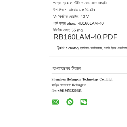
পণ্যের প্রকার: শটকি ডায়োড এবং কারেক্টর
উপ-বিভাগ: ডায়োড এবং ডিরেক্টর
Vr-বিপরীত ভোল্টেজ: 40 V
পার্ট নম্বর alias: RB160LAM-40
ইউনিট ওজন: 55 mg
RB160LAM-40.PDF
ট্যাগ:
,
Schottky ব্যারিয়ার রেকটিফায়ার
শটকি ব্রিজ রেকটিফা
যোগাযোগের ঠিকানা
Shenzhen Hefengxin Technology Co., Ltd.
ব্যক্তি যোগাযোগ:
Hefengxin
টেল:
+8613652326683