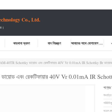
chnology Co., Ltd.
টেড।
কারখানা ভ্রমণ
মান নিয়ন্ত্রণ
আমাদের সাথে যোগাযোগ করুন
M-40TR Schottky ডায়োড এবং রেকটিফায়ার 40V Vr 0.01mA IR Schottky Br ডায়ো
়োড এবং রেকটিফায়ার 40V Vr 0.01mA IR Schott
পণ্যের
উৎপত্তি
পরিচিতিম
মডেল নম্