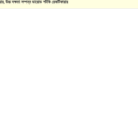
়ার
উচ্চ দক্ষতা সম্পন্ন ডায়োড শটকি রেকটিফায়ার
,