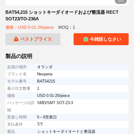
2/2
BAT54,215 ショットキーダイオードおよび整流器 RECT
SOT23/TO-236A
価格：USD 0.01-20/piece
MOQ：1
ベストプライス
今雑談しなさい
製品の説明
起源の場所
オランダ
ブランド名
Nexperia
モデル番号
BAT54215
最小注文数量
1
価格
USD 0.01-20/piece
パッケージの詳
SMD/SMT SOT-23-3
細
受渡し時間
5～8営業日
支払条件
T/T
製品
ショットキーダイオードと整流器