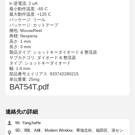
Ir-逆電流: 2 uA
最小動作温度: -65 C
最大動作温度: +125 C
パッケージ: リール
パッケージ: カットテープ
梱包: MouseReel
商標: Nexperia
高さ: 1 mm
長さ: 3 mm
製品タイプ: ショットキーダイオード & 整流器
サブカテゴリ: ダイオード & 整流器
タイプ: ショットキーダイオード
幅: 1.4 mm
部品番号エイリアス: 933742280215
単位重量: 25mg
BAT54T.pdf
連絡先の詳細
Mr. YangJiaHe
9D、9階、A棟、Modern Window、華強北街、福田区、深セン