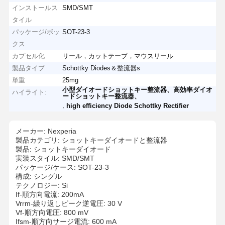
インストールス
SMD/SMT
タイル
パッケージ/ボッ
SOT-23-3
クス
カプセル化
リール，カットテープ，マウスリール
製品タイプ
Schottky Diodes＆整流器s
単重
25mg
小型ダイオードショットキー整流器、高効率ダイオ
ハイライト:
ードショットキー整流器、
,
high efficiency Diode Schottky Rectifier
メーカー: Nexperia
製品カテゴリ: ショットキーダイオードと整流器
製品: ショットキーダイオード
実装スタイル: SMD/SMT
パッケージ/ケース: SOT-23-3
構成: シングル
テクノロジー: Si
If-順方向電流: 200mA
Vrrm-繰り返しピーク逆電圧: 30 V
Vf-順方向電圧: 800 mV
Ifsm-順方向サージ電流: 600 mA