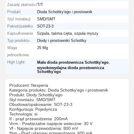
Zasady płatności
T/T
Produkt
Dioda Schottky'ego i prostownik
Styl instalacji
SMD/SMT
Pakiet/pudełko
SOT-23-3
Kapsułkowanie
Szpula, taśma cięta, szpula myszy
Typ produktu
Diody i prostowniki Schottky
Waga
25 Mg
jednostkowa
High Light:
,
Mała dioda prostownicza Schottky'ego
wysokowydajna dioda prostownicza
Schottky'ego
Producent: Nexperia
Kategoria produktu: Dioda Schottky'ego i prostownik
Produkt: Diody Schottky'ego
Styl montażu: SMD/SMT
Obudowa/opakowanie: SOT-23-3
Konfiguracja: Pojedyncza
Technologia: si
If - prąd przewodzenia: 200mA
Vrrm - Powtarzalne napięcie wsteczne: 30 V
Vf - Napięcie przewodzenia: 800 mV
Ifsm - Prąd udarowy przewodzenia: 600 mA