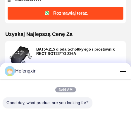
Rozmawiaj teraz.
Uzyskaj Najlepszą Cenę Za
BAT54,215 dioda Schottky'ego i prostownik
RECT SOT23/TO-236A
Hefengxin
Kontyntynuj
3:44 AM
Polecane Produkty
Good day, what product are you looking for?
Dom
Produkty
O Nas
Wycieczka
Po Fabryce