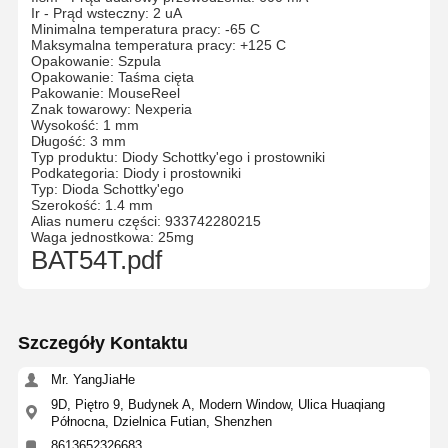
Ir - Prąd wsteczny: 2 uA
Minimalna temperatura pracy: -65 C
Maksymalna temperatura pracy: +125 C
Opakowanie: Szpula
Opakowanie: Taśma cięta
Pakowanie: MouseReel
Znak towarowy: Nexperia
Wysokość: 1 mm
Długość: 3 mm
Typ produktu: Diody Schottky'ego i prostowniki
Podkategoria: Diody i prostowniki
Typ: Dioda Schottky'ego
Szerokość: 1.4 mm
Alias numeru części: 933742280215
Waga jednostkowa: 25mg
BAT54T.pdf
Szczegóły Kontaktu
Mr. YangJiaHe
9D, Piętro 9, Budynek A, Modern Window, Ulica Huaqiang
Północna, Dzielnica Futian, Shenzhen
8613652326683