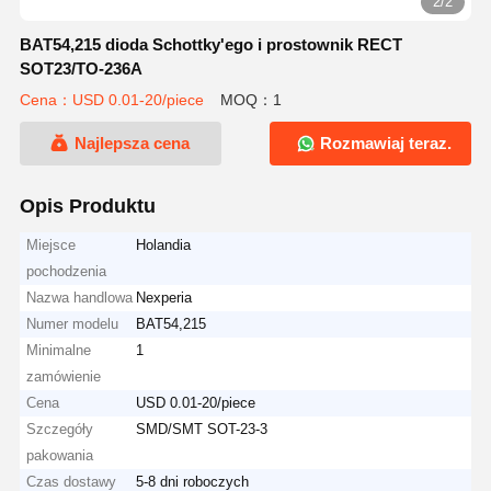
2/2
BAT54,215 dioda Schottky'ego i prostownik RECT
SOT23/TO-236A
Cena：USD 0.01-20/piece
MOQ：1
Najlepsza cena
Rozmawiaj teraz.
Opis Produktu
Miejsce
Holandia
pochodzenia
Nazwa handlowa
Nexperia
Numer modelu
BAT54,215
Minimalne
1
zamówienie
Cena
USD 0.01-20/piece
Szczegóły
SMD/SMT SOT-23-3
pakowania
Czas dostawy
5-8 dni roboczych