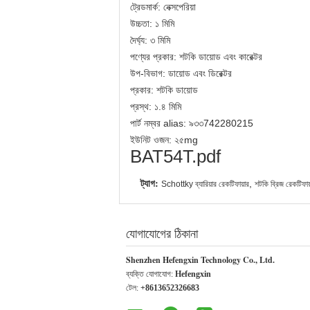
ট্রেডমার্ক: নেক্সপেরিয়া
উচ্চতা: ১ মিমি
দৈর্ঘ্য: ৩ মিমি
পণ্যের প্রকার: শটকি ডায়োড এবং কারেক্টর
উপ-বিভাগ: ডায়োড এবং ডিরেক্টর
প্রকার: শটকি ডায়োড
প্রস্থ: ১.৪ মিমি
পার্ট নম্বর alias: ৯৩৩742280215
ইউনিট ওজন: ২৫mg
BAT54T.pdf
ট্যাগ:
,
Schottky ব্যারিয়ার রেকটিফায়ার
শটকি ব্রিজ রেকটিফা
যোগাযোগের ঠিকানা
Shenzhen Hefengxin Technology Co., Ltd.
ব্যক্তি যোগাযোগ:
Hefengxin
টেল:
+8613652326683