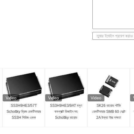
Video
Video
Video
SS3H9HE3/57T
SS3H9HE3/9AT মসৃণ
SK26 ডায়োড শর্টকি
Schottky ব্রিজ রেকটিফায়ার
কমপ্যাক্ট ডিজাইন সহ
রেকটিফায়ার SMB 60 ভোল্ট
SS3H সিরিজ একক
Schottky ডায়োড
2A উন্নত উচ্চ দক্ষতা
কনফিগারেশন
সংশোধনকারী