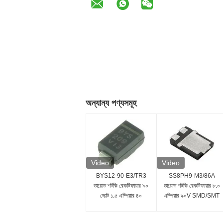
অন্যান্য পণ্যসমূহ
Video
Video
BYS12-90-E3/TR3
SS8PH9-M3/86A
ডায়োড শর্টকি রেকটিফায়ার ৯০
ডায়োড শটকি রেকটিফায়ার ৮.০
ভোল্ট ১.৫ এম্পিয়ার ৪০
এম্পিয়ার ৯০V SMD/SMT
এম্পিয়ার IFSM
স্থাপন