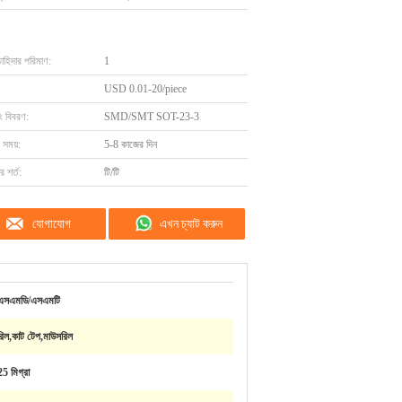
চাহিদার পরিমাণ:
1
USD 0.01-20/piece
ং বিবরণ:
SMD/SMT SOT-23-3
 সময়:
5-8 কাজের দিন
 শর্ত:
টি/টি
যোগাযোগ
এখন চ্যাট করুন
এসএমডি/এসএমটি
রিল,কাট টেপ,মাউসরিল
25 মিগ্রা