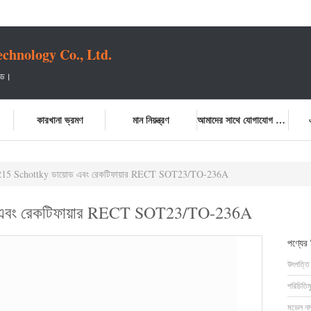
chnology Co., Ltd.
টেড।
কারখানা ভ্রমণ
মান নিয়ন্ত্রণ
আমাদের সাথে যোগাযোগ করুন
15 Schottky ডায়োড এবং রেকটিফায়ার RECT SOT23/TO-236A
 এবং রেকটিফায়ার RECT SOT23/TO-236A
পণ্যের
উৎপত্তি
পরিচিতিম
মডেল নম্