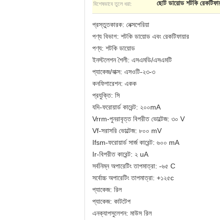
বিশেষভাবে তুলে ধরা:
ছোট ডায়োড শটকি রেকটিফায
প্রস্তুতকারক: নেক্সপেরিয়া
পণ্য বিভাগ: শটকি ডায়োড এবং রেকটিফায়ার
পণ্য: শটকি ডায়োড
ইনস্টলেশন শৈলী: এসএমডি/এসএমটি
প্যাকেজ/বাক্স: এসওটি-২৩-৩
কনফিগারেশন: একক
প্রযুক্তি: সি
যদি-ফরোয়ার্ড কারেন্ট: ২০০mA
Vrrm-পুনরাবৃত্ত বিপরীত ভোল্টেজ: ৩০ V
Vf-সরাসরি ভোল্টেজ: ৮০০ mV
Ifsm-ফরোয়ার্ড সার্জ কারেন্ট: ৬০০ mA
Ir-বিপরীত কারেন্ট: ২ uA
সর্বনিম্ন অপারেটিং তাপমাত্রা: -৬৫ C
সর্বোচ্চ অপারেটিং তাপমাত্রা: +১২৫c
প্যাকেজ: রিল
প্যাকেজ: কাটটেপ
এনক্যাপসুলেশন: মাউস রিল