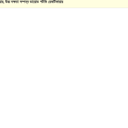
়ার
উচ্চ দক্ষতা সম্পন্ন ডায়োড শটকি রেকটিফায়ার
,