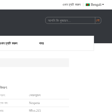
এখন চ্যাট করুন
Bengali
এখন চ্যাট করুন
খবর
 বিবরণ:
 স্থল:
নেদারল্যান্ডস
ুলক নাম:
Nexperia
বার:
বিটি৫৪,215