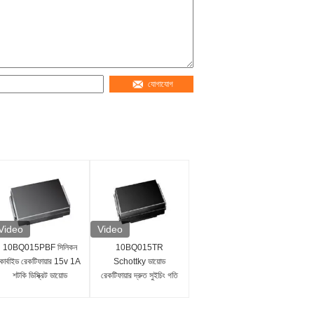
যোগাযোগ
Video
Video
10BQ015PBF সিলিকন
10BQ015TR
কার্বাইড রেকটিফায়ার 15v 1A
Schottky ডায়োড
শটকি ডিস্ক্রিট ডায়োড
রেকটিফায়ার দ্রুত সুইচিং গতি
কম পাওয়ার ক্ষতি 15V