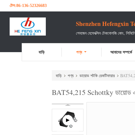
টেল:
86-136-52326683
Shenzhen Hefengxin Te
শেনজেন হেফেংক্সিন টেকনোলজি কোং, লিমি
বাড়ি
পণ্য
আমাদের সম্পর্কে
বাড়ি
পণ্য
ডায়োড শটকি রেকটিফায়ার
BAT54,2
BAT54,215 Schottky ডায়োড