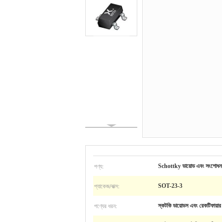
পণ্য:
Schottky ডায়োড এবং সংশোধন
প্যাকেজ/বাক্স:
SOT-23-3
পণ্যের ধরন:
স্কটকি ডায়োডস এবং রেকটিফায়ার