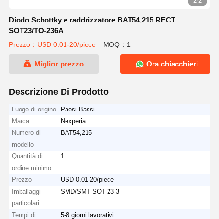
2/2
Diodo Schottky e raddrizzatore BAT54,215 RECT
SOT23/TO-236A
Prezzo：USD 0.01-20/piece
MOQ：1
Miglior prezzo
Ora chiacchieri
Descrizione Di Prodotto
Luogo di origine
Paesi Bassi
Marca
Nexperia
Numero di
BAT54,215
modello
Quantità di
1
ordine minimo
Prezzo
USD 0.01-20/piece
Imballaggi
SMD/SMT SOT-23-3
particolari
Tempi di
5-8 giorni lavorativi