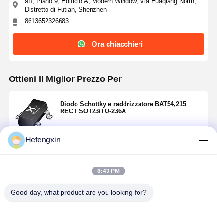
9D, Piano 9, Edificio A, Modern Window, Via Huaqiang North,
Distretto di Futian, Shenzhen
8613652326683
Ora chiacchieri
Ottieni Il Miglior Prezzo Per
Diodo Schottky e raddrizzatore BAT54,215
RECT SOT23/TO-236A
Hefengxin
Continua
8:43 PM
Prodotti Raccomandati
Casa
Prodotti
Chi Siamo
Fatory Tour
Good day, what product are you looking for?