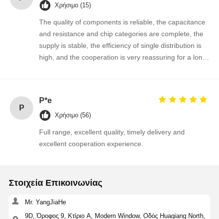
Χρήσιμο (15)
The quality of components is reliable, the capacitance
and resistance and chip categories are complete, the
Ποιοτικός
Επαφή
Νέα
Συνομιλία
supply is stable, the efficiency of single distribution is
Έλεγχος
Τώρα
high, and the cooperation is very reassuring for a long
time!
Ολοκληρωμένο κύκλωμα ολοκληρωμένων κυκλωμάτων
P*e
Πολυστρωματικός κεραμικός πυκνωτής
P
Χρήσιμο (56)
Αντίσταση πάχους ταινίας
Full range, excellent quality, timely delivery and
excellent cooperation experience.
Εμφυτοποιητής υψηλής συχνότητας
τρανζίστορ με αντίσταση πόλωσης
Στοιχεία Επικοινωνίας
ΔΙΟΔΗ προστασίας ESD
Mr. YangJiaHe
Δίοδος ανορθωτή Schottky
9D, Όροφος 9, Κτίριο A, Modern Window, Οδός Huaqiang North,