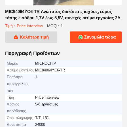
MIC94064YC6-TR Ανώτατος διακόπτης ισχύος, εύρος
τάσης εισόδου 1,7V έως 5,5V, συνεχές ρεύμα εργασίας 2A.
Τιμή：Price interview
MOQ：1
Καλύτερη τιμή
Συνομιλία τώρα
Περιγραφή Προϊόντων
Μάρκα
MICROCHIP
Αριθμό μοντέλου
MIC94064YC6-TR
Ποσότητα
1
παραγγελίας
min
Τιμή
Price interview
Χρόνος
5-8 εργάσιμες
παράδοσης
Όροι πληρωμής
T/T, L/C
Δυνατότητα
24000