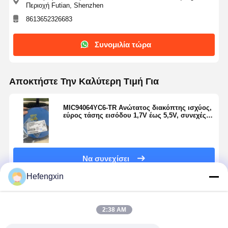
Περιοχή Futian, Shenzhen
MOSFET κρυσταλλολυχνία
8613652326683
Διάταξη Προστασίας Υπερτάσεων Θυρίστορ
Συνομιλία τώρα
Χαμηλός ρυθμιστής εγκατάλειψης
διπολική κρυσταλλολυχνία συνδέσεων
Αποκτήστε Την Καλύτερη Τιμή Για
MIC94064YC6-TR Ανώτατος διακόπτης ισχύος,
εύρος τάσης εισόδου 1,7V έως 5,5V, συνεχές
ρεύμα εργασίας 2A.
Να συνεχίσει
Hefengxin
Συνιστώμενα Προϊόντα
2:38 AM