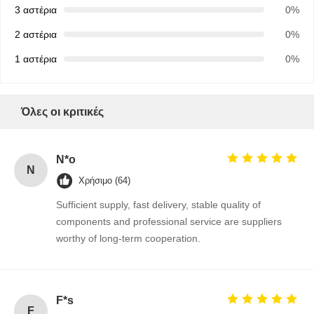
3 αστέρια
0%
2 αστέρια
0%
1 αστέρια
0%
Όλες οι κριτικές
N*o
N
Χρήσιμο (64)
Sufficient supply, fast delivery, stable quality of
components and professional service are suppliers
worthy of long-term cooperation.
Αρχική
Προϊόντα
Σχετικά Με
Γύρος
Σελίδα
Εμάς
Εργοστασίων
F*s
F