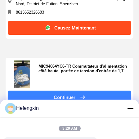
Nord, District de Futian, Shenzhen
Transistor de transistor MOSFET
8613652326683
Dispositif de protection contre les surtensions à thyristors
Causez Maintenant
Bas régulateur d'abandon scolaire
transistor à jonction bipolaire
MIC94064YC6-TR Commutateur d'alimentation
côté haute, portée de tension d'entrée de 1,7 V
à 5,5 V, courant de travail continu de 2 A.
Continuer
Hefengxin
Produits Recommandés
3:29 AM