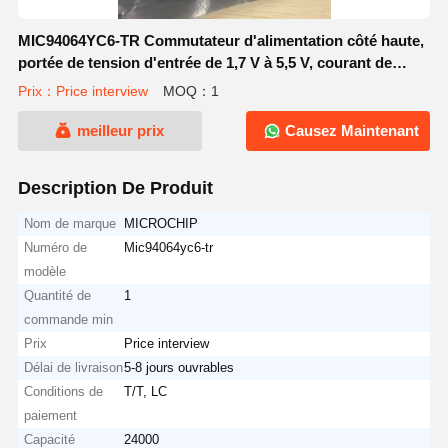
MIC94064YC6-TR Commutateur d'alimentation côté haute,
portée de tension d'entrée de 1,7 V à 5,5 V, courant de
travail continu de 2 A.
Prix：Price interview
MOQ：1
meilleur prix
Causez Maintenant
Description De Produit
Nom de marque
MICROCHIP
Numéro de
Mic94064yc6-tr
modèle
Quantité de
1
commande min
Prix
Price interview
Délai de livraison
5-8 jours ouvrables
Conditions de
T/T, LC
paiement
Capacité
24000