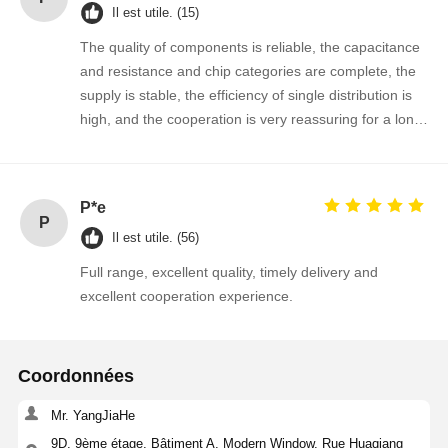
Il est utile. (15)
The quality of components is reliable, the capacitance
and resistance and chip categories are complete, the
Contrôle De
Contact
Nouvelles
Causez
supply is stable, the efficiency of single distribution is
La Qualité
Maintenant
high, and the cooperation is very reassuring for a long
time!
Circuit intégré IC
P*e
Condensateur en céramique multicouche
P
Il est utile. (56)
Résistant à film épais
Full range, excellent quality, timely delivery and
Inducteur à haute fréquence
excellent cooperation experience.
transistor à résistance de polarisation
Coordonnées
Diode de protection contre les débris électromagnétiques
Mr. YangJiaHe
Redresseur Schottky à diode
9D, 9ème étage, Bâtiment A, Modern Window, Rue Huaqiang