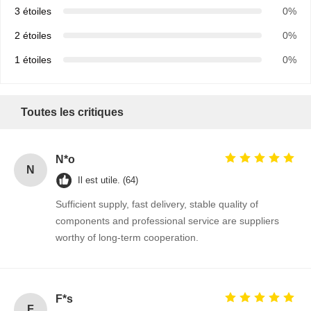
3 étoiles
0%
2 étoiles
0%
1 étoiles
0%
Toutes les critiques
N*o
N
Il est utile. (64)
Sufficient supply, fast delivery, stable quality of
components and professional service are suppliers
worthy of long-term cooperation.
Aperçu
Produits
A Propos De
Visite D'usine
Nous
F*s
F