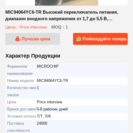
MIC94064YC6-TR Высокий переключатель питания,
диапазон входного напряжения от 1,7 до 5,5 В,
непрерывный рабочий ток 2 А.
Цена：Price interview
MOQ：1
Лучшая цена
Побеседуйте теперь
Характер Продукции
Фирменное
MICROCHIP
наименование
Номер модели
MIC94064YC6-TR
Количество мин
1
заказа
Цена
Price interview
Время доставки
5-8 рабочих дней
Условия оплаты
Т/Т, Л/К
Поставка
24000
способности