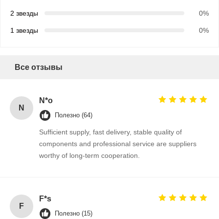
2 звезды
0%
1 звезды
0%
Все отзывы
N*o
N
Полезно (64)
Sufficient supply, fast delivery, stable quality of
components and professional service are suppliers
worthy of long-term cooperation.
Главная
Продукция
О Компании
Наша
F*s
Страница
Фабрика
F
Полезно (15)