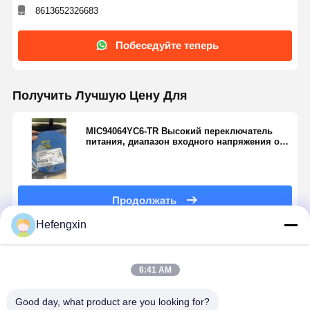
Транзистор MOSFET
8613652326683
Тиристорное устройство защиты от перенапряжений
Побеседуйте теперь
Низкий регулятор отключения
Получить Лучшую Цену Для
транзистор двухполярного соединения
MIC94064YC6-TR Высокий переключатель
питания, диапазон входного напряжения от
1,7 до 5,5 В, непрерывный рабочий ток 2 А.
Продолжать
Hefengxin
Порекомендованные Продукты
6:41 AM
Good day, what product are you looking for?