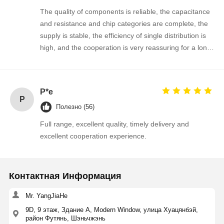
The quality of components is reliable, the capacitance
and resistance and chip categories are complete, the
supply is stable, the efficiency of single distribution is
Контроль
Контактные
Новости
Побеседуйте
high, and the cooperation is very reassuring for a long
Качества
Данные
Теперь
time!
Интегральная схемаа IC
P*e
P
Разнослоистый керамический конденсатор
Полезно (56)
Full range, excellent quality, timely delivery and
Резистор толстой пленки
excellent cooperation experience.
Индуктор высокой частоты
резистор смещения транзистор
Контактная Информация
Диод защиты от ЭСД
Mr. YangJiaHe
9D, 9 этаж, Здание A, Modern Window, улица Хуацянбэй,
Диод Шоттки
район Футянь, Шэньчжэнь