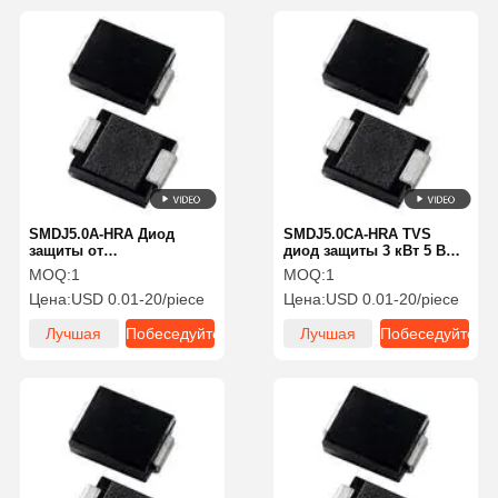
SMDJ5.0A-HRA Диод
SMDJ5.0CA-HRA TVS
защиты от
диод защиты 3 кВт 5 В
электростатического
5% двунаправленный
MOQ:
1
MOQ:
1
разряда (ESD)
TVS диод защита от
Цена:
USD 0.01-20/piece
Цена:
USD 0.01-20/piece
Однонаправленный TVS
электростатического
диод 3 кВт 5 В Hi Rel 5%
разряда
Лучшая
Побеседуйте
Лучшая
Побеседуйте
цена
теперь
цена
теперь