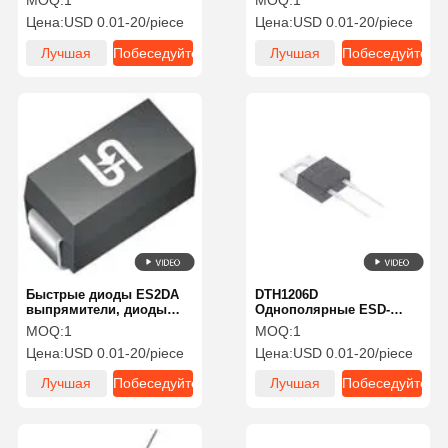
MOQ:
1
MOQ:
1
сквозного монтажа, 800
Standard
Цена:
USD 0.01-20/piece
Цена:
USD 0.01-20/piece
В, диод-ограничитель
ESD
Лучшая
Побеседуйте
Лучшая
Побеседуйте
цена
теперь
цена
теперь
Быстрые диоды ES2DA
DTH1206D
выпрямители, диоды
Однополярные ESD-
подавления ЭСР, 35 нс, 2
защиты TVS-диоды
MOQ:
1
MOQ:
1
А, 200 В
Компактный ESD TVS-
Цена:
USD 0.01-20/piece
Цена:
USD 0.01-20/piece
диод
Лучшая
Побеседуйте
Лучшая
Побеседуйте
цена
теперь
цена
теперь