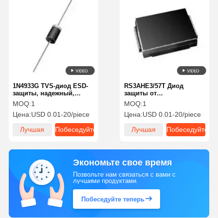
1N4933G TVS-диод ESD-
RS3AHE3/57T Диод
защиты, надежный,
защиты от
быстрое срабатывание,
электростатического
MOQ:
1
MOQ:
1
однонаправленный
разряда (ESD) Низкое
Цена:
USD 0.01-20/piece
Цена:
USD 0.01-20/piece
энергопотребление
Низкое напряжение
Лучшая
Побеседуйте
Лучшая
Побеседуйте
зажима
цена
теперь
цена
теперь
Экономьте свое время
Позвольте нам связаться с вами с
лучшими продуктами.
Побеседуйте теперь