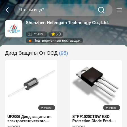
Shenzhen Hefengxin Technology Co., Ltd.
11
5.0
YEARS
Подтверженный поставщик
Диод Защиты От ЭСД
(95)
UF2006 Диод защиты от
STPF1020CTSW ESD
электростатического
Protection Diode Fred
разряда (ESD) для
GPP Rectifier 200v