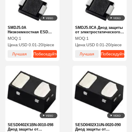
SMDJ5.0A
SMDJ5.0CA Диод защиты
Низкоемкостная ESD
от электростатического
защита 1-канальный
разряда (ESD) с низкой
MOQ:
1
MOQ:
1
низкоемкостный диод
емкостью и высокой
Цена:
USD 0.01-20/piece
Цена:
USD 0.01-20/piece
Компактный
эффективностью
Лучшая
Побеседуйте
Лучшая
Побеседуйте
цена
теперь
цена
теперь
Главная
Продукция
О Компании
Наша
Страница
Фабрика
SESD0402X1BN-0010-098
SESD0402X1UN-0020-090
Диод защиты от
Диод защиты от