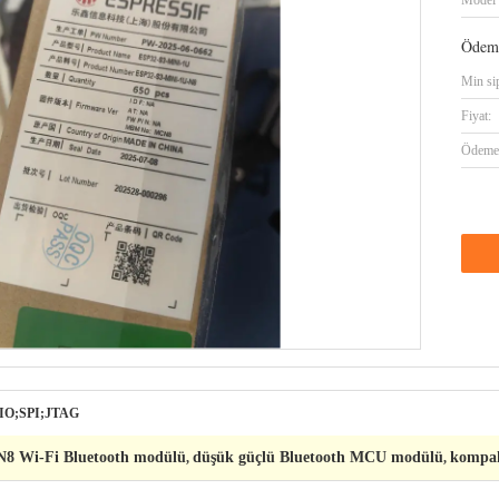
Model 
Ödeme
Min sip
Fiyat:
Ödeme 
IO;SPI;JTAG
8 Wi-Fi Bluetooth modülü
düşük güçlü Bluetooth MCU modülü
kompak
,
,