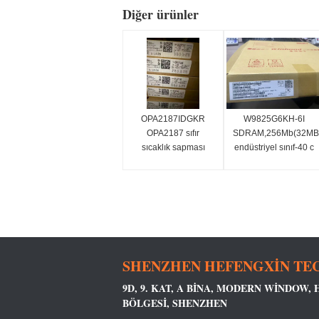
Diğer ürünler
OPA2187IDGKR
W9825G6KH-6I
OPA2187 sıfır
SDRAM,256Mb(32MB,
sıcaklık sapması
endüstriyel sınıf-40 c
(10μV, 0,001μV/°C),
~ 85 c,
çoklayıcı dostu,
166mhz/cl3or133mhz/
düşük gürültü, RRO,
CMOS hassas
işlemsel amplifikatör
(çift)
SHENZHEN HEFENGXIN TEC
9D, 9. KAT, A BINA, MODERN WINDOW,
BÖLGESI, SHENZHEN