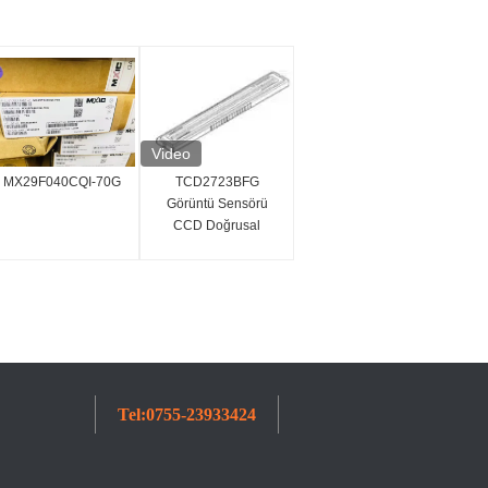
Video
MX29F040CQI-70G
TCD2723BFG
Görüntü Sensörü
CCD Doğrusal
Görüntü Sensörü
7450x3 Piksel
Entegre Devre IC
Tel:
0755-23933424