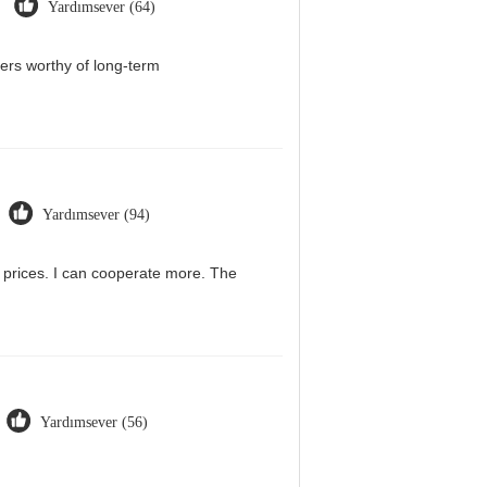
Yardımsever (64)
iers worthy of long-term
Yardımsever (94)
g prices. I can cooperate more. The
Yardımsever (56)