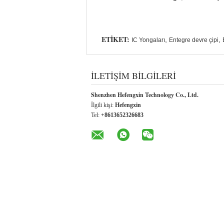
ETIKET:
,
,
IC Yongaları
Entegre devre çipi
İLETIŞIM BILGILERI
Shenzhen Hefengxin Technology Co., Ltd.
İlgili kişi:
Hefengxin
Tel:
+8613652326683