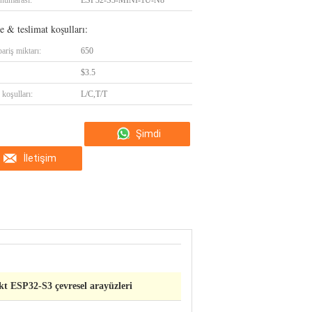
numarası:
ESP32-S3-MINI-1U-N8
 & teslimat koşulları:
ariş miktarı:
650
$3.5
koşulları:
L/C,T/T
Şimdi
İletişim
konuşalım.
t ESP32-S3 çevresel arayüzleri