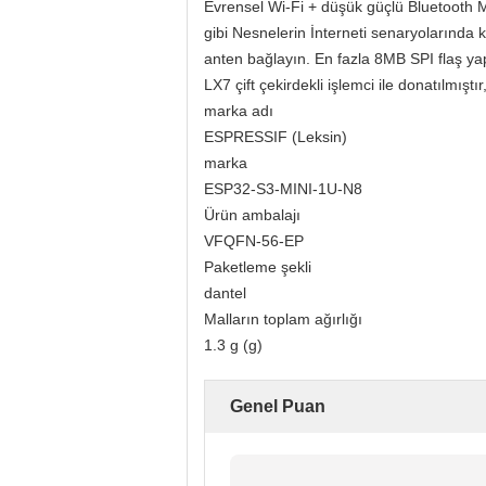
Evrensel Wi-Fi + düşük güçlü Bluetooth MC
gibi Nesnelerin İnterneti senaryolarında kul
anten bağlayın. En fazla 8MB SPI flaş yap
LX7 çift çekirdekli işlemci ile donatılmış
marka adı
ESPRESSIF (Leksin)
marka
ESP32-S3-MINI-1U-N8
Ürün ambalajı
VFQFN-56-EP
Paketleme şekli
dantel
Malların toplam ağırlığı
1.3 g (g)
Genel Puan