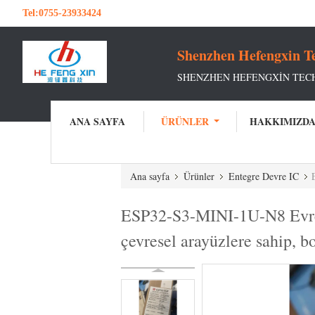
Tel:
0755-23933424
Shenzhen Hefengxin Te
SHENZHEN HEFENGXIN TEC
ANA SAYFA
ÜRÜNLER
HAKKIMIZD
Ana sayfa
Ürünler
Entegre Devre IC
E
ESP32-S3-MINI-1U-N8 Evren
çevresel arayüzlere sahip, b