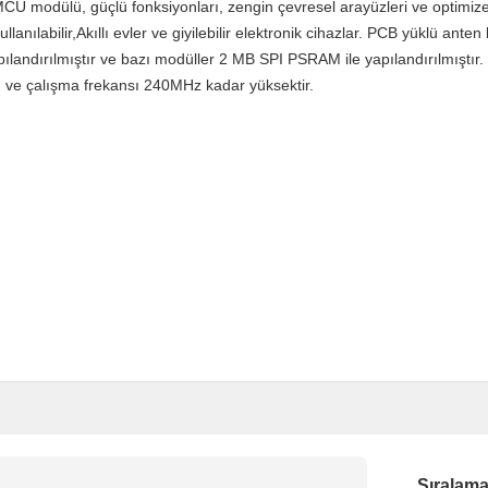
U modülü, güçlü fonksiyonları, zengin çevresel arayüzleri ve optimize 
lanılabilir,Akıllı evler ve giyilebilir elektronik cihazlar. PCB yüklü anten
ılandırılmıştır ve bazı modüller 2 MB SPI PSRAM ile yapılandırılmıştır. 
tır, ve çalışma frekansı 240MHz kadar yüksektir.
Sıralam