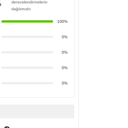
derecelendirmelerin
ı
dağılımıdır.
100%
0%
0%
0%
0%