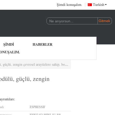
Şimdi konuşalım.
Turkish
ŞIMDI
HABERLER
ONUŞALIM.
 arayüzlere sahip, boyut olarak optimize edilmiştir.
ülü, güçlü, zengin
yrıntıları:
adı:
ESPRESSIF