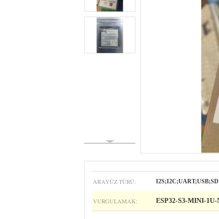
ARAYÜZ TÜRÜ:
I2S;I2C;UART;USB;SD
VURGULAMAK:
ESP32-S3-MINI-1U-N