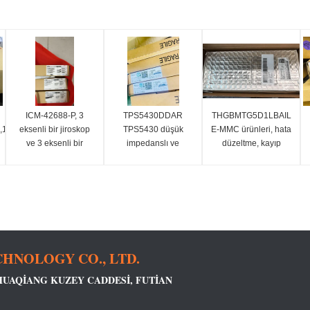
ICM-42688-P, 3
TPS5430DDAR
THGBMTG5D1LBAIL
16Mbx16),3.3v
eksenli bir jiroskop
TPS5430 düşük
E-MMC ürünleri, hata
ve 3 eksenli bir
impedanslı ve
düzeltme, kayıp
hızlandırma ölçerini
yüksek taraflı N-
dengeleme gibi
Cl2.
birleştiren 6 eksenli
kanal MOSFET'i
işlevleri
bir MEMS Hareket
entegre eden yüksek
gerçekleştirmek için
Takip cihazıdır.
çıkış akımı olan bir
flash belleği ve e-
PWM
MMC denetleyiciyi
dönüştürücüdür.
tek bir BGA paketine
entegre eder,
HNOLOGY CO., LTD.
 HUAQIANG KUZEY CADDESI, FUTIAN