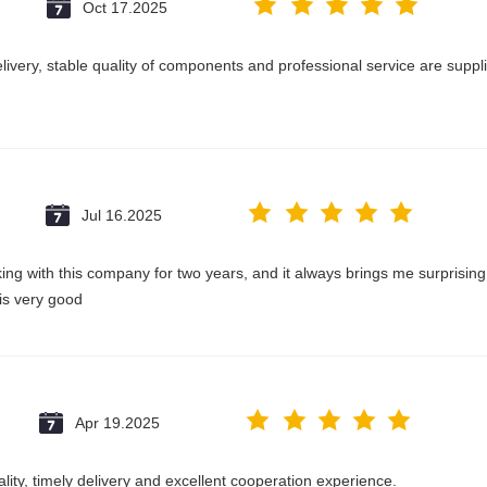
Oct 17.2025
delivery, stable quality of components and professional service are suppl
Jul 16.2025
king with this company for two years, and it always brings me surprisin
 is very good
Apr 19.2025
ality, timely delivery and excellent cooperation experience.