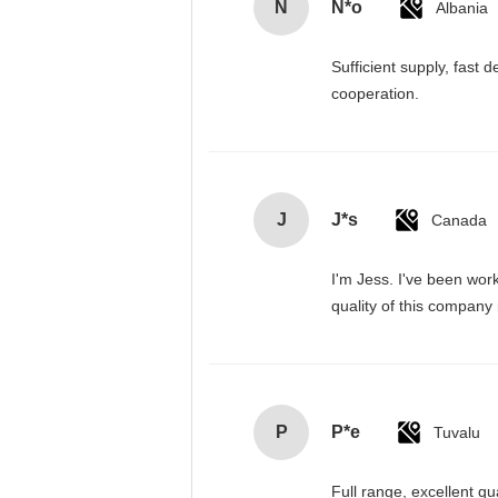
N
N*o
Albania
Sufficient supply, fast 
cooperation.
J
J*s
Canada
I'm Jess. I've been wor
quality of this company
P
P*e
Tuvalu
Full range, excellent qu