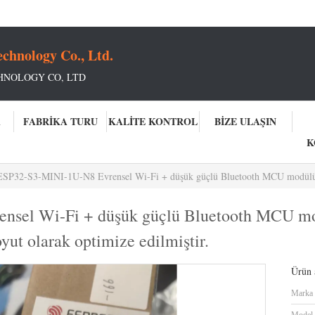
chnology Co., Ltd.
HNOLOGY CO, LTD
A
FABRIKA TURU
KALITE KONTROL
BIZE ULAŞIN
K
SP32-S3-MINI-1U-N8 Evrensel Wi-Fi + düşük güçlü Bluetooth MCU modülü, güçlü, zengin çevresel
sel Wi-Fi + düşük güçlü Bluetooth MCU mod
oyut olarak optimize edilmiştir.
Ürün a
Marka 