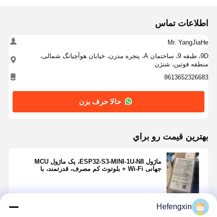
وسیله حفاظت از افزایش ولتاژ تریستوری
اطلاعات تماس
تنظیم کننده انصراف کم
Mr. YangJiaHe
ترانزیستور اتصال دو قطبی
9D، طبقه 9، ساختمان A، پنجره مدرن، خیابان هوآچیانگ شمالی،
منطقه فوتین، شنژن
8613652326683
حالا حرف بزن
بهترين قيمت رو براي
ماژول ESP32-S3-MINI-1U-N8، یک ماژول MCU
جهانی Wi-Fi + بلوتوث کم مصرف، قدرتمند، با
رابط‌های جانبی غنی، از نظر اندازه بهینه شده است.
Hefengxin
ادامه هید