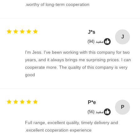
worthy of long-term cooperation.
کنترل کیفیت
تماس با ما
اخبار
حالا حرف بزن
J*s
J
آی سی مدار مجتمع
مفید (94)
خازن سرامیکی چند لایه
I'm Jess. I've been working with this company for two
years, and it always brings me surprising prices. I can
مقاومت فیلم ضخیم
cooperate more. The quality of this company is very
good
سلف با فرکانس بالا
ترانزیستور مقاومت بایاس
P*e
دیود حفاظت از ESD
P
مفید (56)
یکسوساز دیود شاتکی
Full range, excellent quality, timely delivery and
excellent cooperation experience.
ترانزیستور ماسفت