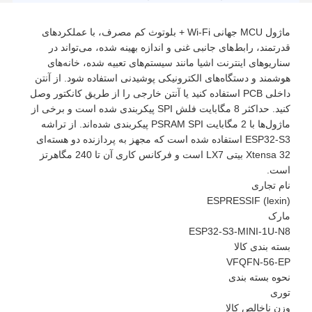
ماژول MCU جهانی Wi-Fi + بلوتوث کم مصرف، با عملکردهای
قدرتمند، رابط‌های جانبی غنی و اندازه بهینه شده، می‌تواند در
سناریوهای اینترنت اشیا مانند سیستم‌های تعبیه شده، خانه‌های
هوشمند و دستگاه‌های الکترونیکی پوشیدنی استفاده شود. از آنتن
داخلی PCB استفاده کنید یا آنتن خارجی را از طریق کانکتور وصل
کنید. حداکثر 8 مگابایت فلش SPI پیکربندی شده است و برخی از
ماژول‌ها با 2 مگابایت PSRAM SPI پیکربندی شده‌اند. از تراشه
ESP32-S3 استفاده شده است که مجهز به پردازنده دو هسته‌ای
Xtensa 32 بیتی LX7 است و فرکانس کاری آن تا 240 مگاهرتز
است.
نام تجاری
ESPRESSIF (lexin)
مارک
ESP32-S3-MINI-1U-N8
بسته بندی کالا
VFQFN-56-EP​
نحوه بسته بندی
توری
وزن ناخالص کالا