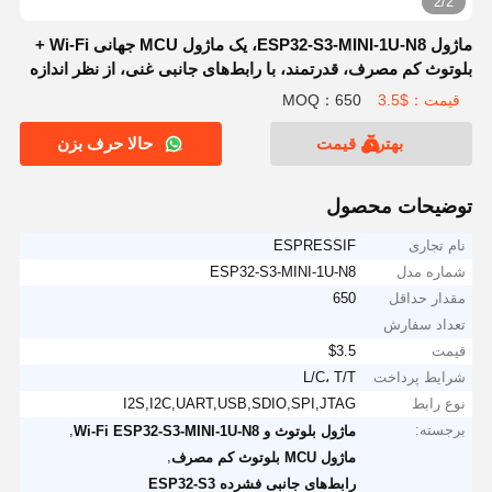
2/2
ماژول ESP32-S3-MINI-1U-N8، یک ماژول MCU جهانی Wi-Fi +
بلوتوث کم مصرف، قدرتمند، با رابط‌های جانبی غنی، از نظر اندازه
بهینه شده است.
قیمت：$3.5
MOQ：650
بهترین قیمت
حالا حرف بزن
توضیحات محصول
نام تجاری
ESPRESSIF
شماره مدل
ESP32-S3-MINI-1U-N8
مقدار حداقل
650
تعداد سفارش
قیمت
$3.5
شرایط پرداخت
L/C، T/T
نوع رابط
I2S,I2C,UART,USB,SDIO,SPI,JTAG
برجسته:
,
ماژول بلوتوث و Wi-Fi ESP32-S3-MINI-1U-N8
,
ماژول MCU بلوتوث کم مصرف
رابط‌های جانبی فشرده ESP32-S3