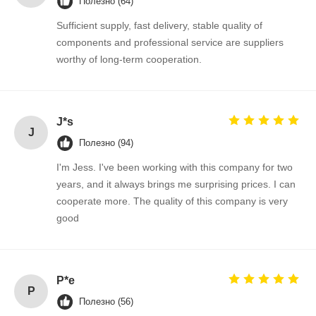
Полезно (64)
Sufficient supply, fast delivery, stable quality of
components and professional service are suppliers
worthy of long-term cooperation.
Контроль
Контактные
Новости
Побеседуйте
Качества
Данные
Теперь
Интегральная схемаа IC
J*s
J
Полезно (94)
Разнослоистый керамический конденсатор
I'm Jess. I've been working with this company for two
Резистор толстой пленки
years, and it always brings me surprising prices. I can
cooperate more. The quality of this company is very
Индуктор высокой частоты
good
резистор смещения транзистор
Диод защиты от ЭСД
P*e
P
Диод Шоттки
Полезно (56)