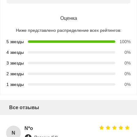
Оценка
Ниже представлено распределение всех рейтингов:
5 звезды
100%
4 звезды
0%
3 звезды
0%
2 звезды
0%
1 звезды
0%
Все отзывы
Главная
Продукция
О Компании
Наша
Страница
Фабрика
N*o
N