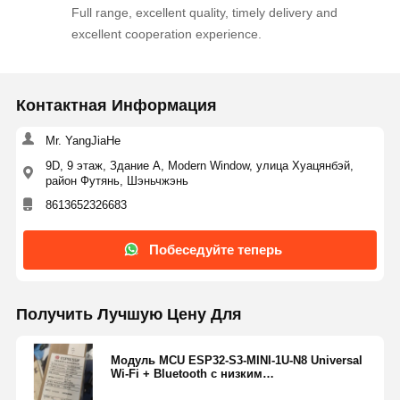
Full range, excellent quality, timely delivery and
Транзистор MOSFET
excellent cooperation experience.
Тиристорное устройство защиты от перенапряжений
Низкий регулятор отключения
Контактная Информация
транзистор двухполярного соединения
Mr. YangJiaHe
9D, 9 этаж, Здание A, Modern Window, улица Хуацянбэй,
район Футянь, Шэньчжэнь
8613652326683
Побеседуйте теперь
Получить Лучшую Цену Для
Модуль MCU ESP32-S3-MINI-1U-N8 Universal
Wi-Fi + Bluetooth с низким
энергопотреблением, мощный, с богатыми