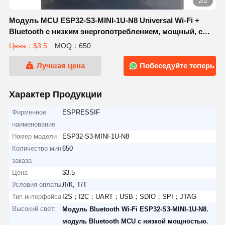
2/2
Модуль MCU ESP32-S3-MINI-1U-N8 Universal Wi-Fi +
Bluetooth с низким энергопотреблением, мощный, с
богатыми периферийными интерфейсами, был
Цена：$3.5
MOQ：650
оптимизирован по размеру.
Лучшая цена
Побеседуйте теперь
Характер Продукции
Фирменное
ESPRESSIF
наименование
Номер модели
ESP32-S3-MINI-1U-N8
Количество мин
650
заказа
Цена
$3.5
Условия оплаты
Л/К, Т/Т
Тип интерфейса
I2S；I2C；UART；USB；SDIO；SPI；JTAG
Высокий свет:
,
Модуль Bluetooth Wi-Fi ESP32-S3-MINI-1U-N8
,
модуль Bluetooth MCU с низкой мощностью