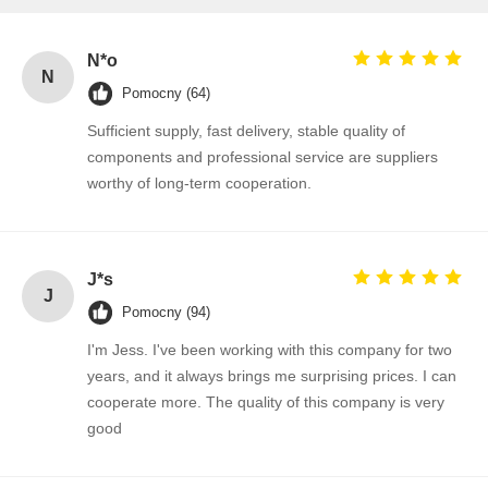
N*o
N
Pomocny (64)
Kontrola
Skontaktuj
Aktualności
Rozmawiaj
Jakości
Się Z Nami
Teraz.
Sufficient supply, fast delivery, stable quality of
components and professional service are suppliers
worthy of long-term cooperation.
Układ scalony IC
Wielowarstwowy kondensator ceramiczny
Rezystor grubofilmowy
J*s
J
Pomocny (94)
Induktor wysokiej częstotliwości
I'm Jess. I've been working with this company for two
tranzystor z rezystorem polaryzacji
years, and it always brings me surprising prices. I can
cooperate more. The quality of this company is very
DIOD PROTEKCJONOWY ESD
good
Dioda Schottky'ego prostownicza