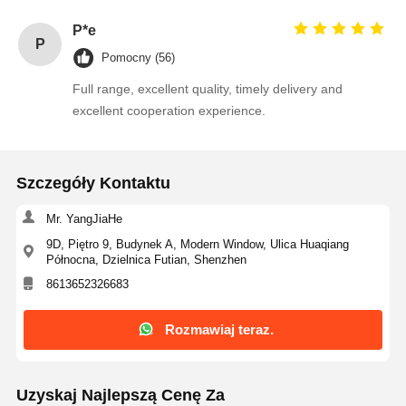
Tranzystor MOSFET
P*e
P
Tyrystorowe urządzenie przeciwprzepięciowe
Pomocny (56)
Full range, excellent quality, timely delivery and
Regulator niskiego spadku
excellent cooperation experience.
Tranzystor bipolarny
Szczegóły Kontaktu
Mr. YangJiaHe
9D, Piętro 9, Budynek A, Modern Window, Ulica Huaqiang
Północna, Dzielnica Futian, Shenzhen
8613652326683
Rozmawiaj teraz.
Uzyskaj Najlepszą Cenę Za