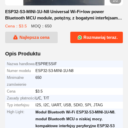
2/2
ESP32-S3-MINI-1U-N8 Universal Wi-Fi+low power
Bluetooth MCU module, potężny, z bogatymi interfejsami
peryferyjnymi, został zoptymalizowany pod względem
Cena：$3.5
MOQ：650
rozmiaru.
Najlepsza cena
Rozmawiaj teraz.
Opis Produktu
Nazwa handlowa
ESPRESSIF
Numer modelu
ESP32-S3-MINI-1U-N8
Minimalne
650
zamówienie
Cena
$3.5
Zasady płatności
L/C, T/T
Typ interfejsu
I2S, I2C, UART, USB, SDIO, SPI, JTAG
High Light:
,
Moduł Bluetooth Wi-Fi ESP32-S3-MINI-1U-N8
,
moduł Bluetooth MCU o niskiej mocy
kompaktowe interfejsy peryferyjne ESP32-S3