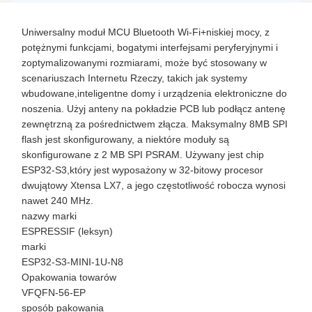
Uniwersalny moduł MCU Bluetooth Wi-Fi+niskiej mocy, z
potężnymi funkcjami, bogatymi interfejsami peryferyjnymi i
zoptymalizowanymi rozmiarami, może być stosowany w
scenariuszach Internetu Rzeczy, takich jak systemy
wbudowane,inteligentne domy i urządzenia elektroniczne do
noszenia. Użyj anteny na pokładzie PCB lub podłącz antenę
zewnętrzną za pośrednictwem złącza. Maksymalny 8MB SPI
flash jest skonfigurowany, a niektóre moduły są
skonfigurowane z 2 MB SPI PSRAM. Używany jest chip
ESP32-S3,który jest wyposażony w 32-bitowy procesor
dwujątowy Xtensa LX7, a jego częstotliwość robocza wynosi
nawet 240 MHz.
nazwy marki
ESPRESSIF (leksyn)
marki
ESP32-S3-MINI-1U-N8
Opakowania towarów
VFQFN-56-EP
sposób pakowania