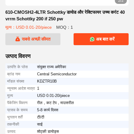
2/2
610-CMOSH2-4LTR Schottky डायोड और रेक्टिफायर उच्च करंट 40
vrrm Schottky 200 if 250 pw
मूल्य：USD 0.01-20/piece
MOQ：1
सबसे अच्छी कीमत
अब बात करें
उत्पाद विवरण
उत्पत्ति के प्लेस
संयुक्त राज्य अमेरिका
ब्रांड नाम
Central Semiconductor
मॉडल संख्या
KDZTR10B
न्यूनतम आदेश मात्रा
1
मूल्य
USD 0.01-20/piece
पैकेजिंग विवरण
रील，कट टेप，माउसरील
प्रसव के समय
5-8 कार्य दिवस
भुगतान शर्तें
टी/टी
तकनीकी
साई
उत्पाद
शोट्की डायोड्स