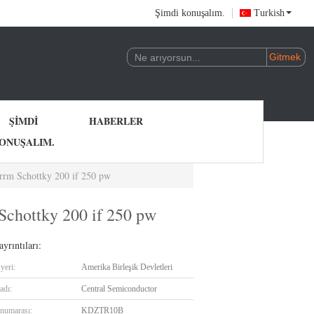
Şimdi konuşalım.
Turkish
ŞIMDI
HABERLER
ONUŞALIM.
rm Schottky 200 if 250 pw
chottky 200 if 250 pw
yrıntıları:
yeri:
Amerika Birleşik Devletleri
adı:
Central Semiconductor
numarası:
KDZTR10B