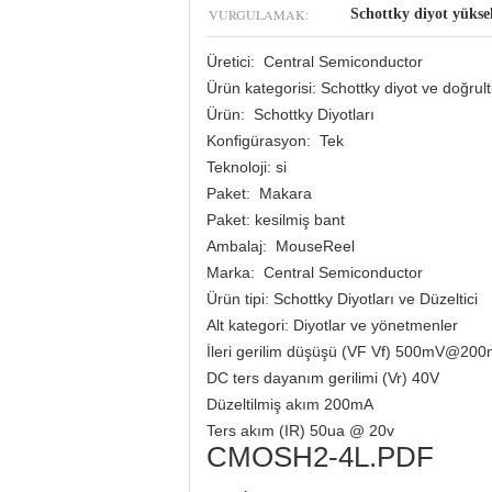
VURGULAMAK:
Schottky diyot yük
Üretici:
Central Semiconductor
Ürün kategorisi: Schottky diyot ve doğrul
Ürün:
Schottky Diyotları
Konfigürasyon:
Tek
Teknoloji: si
Paket:
Makara
Paket: kesilmiş bant
Ambalaj:
MouseReel
Marka:
Central Semiconductor
Ürün tipi: Schottky Diyotları ve Düzeltici
Alt kategori: Diyotlar ve yönetmenler
İleri gerilim düşüşü (VF Vf) 500mV@20
DC ters dayanım gerilimi (Vr) 40V
Düzeltilmiş akım 200mA
Ters akım (IR) 50ua @ 20v
CMOSH2-4L.PDF