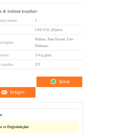
 & teslimat koşulları:
ariş miktarı:
1
USD 0.01-20/piece
Makara, Bant Kesme, Fare
 bilgileri:
Makarası
süresi:
5-8 iş günü
koşulları:
T/T
Şimdi
İletişim
konuşalım.
ar
ar ve Doğrulukçılar