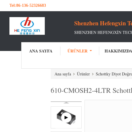
Tel:
86-136-52326683
Shenzhen Hefengxin Te
SHENZHEN HEFENGXIN TEC
ANA SAYFA
ÜRÜNLER
HAKKIMIZD
Ana sayfa
Ürünler
Schottky Diyot Doğru
610-CMOSH2-4LTR Schottky 