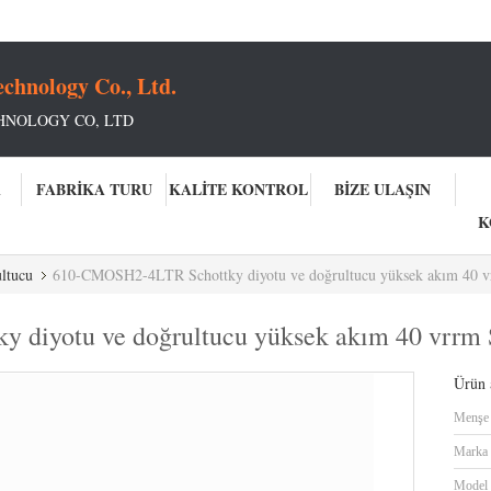
chnology Co., Ltd.
HNOLOGY CO, LTD
A
FABRIKA TURU
KALITE KONTROL
BIZE ULAŞIN
K
ltucu
610-CMOSH2-4LTR Schottky diyotu ve doğrultucu yüksek akım 40 vr
diyotu ve doğrultucu yüksek akım 40 vrrm S
Ürün a
Menşe 
Marka 
Model 