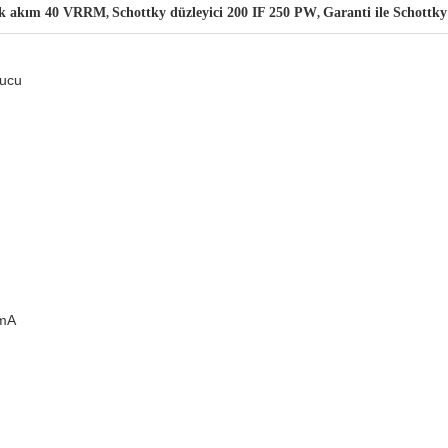
sek akım 40 VRRM
Schottky düzleyici 200 IF 250 PW
Garanti ile Schottky
,
,
tucu
0mA