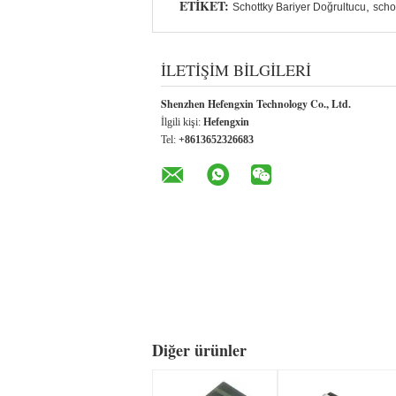
ETIKET:
,
Schottky Bariyer Doğrultucu
scho
İLETIŞIM BILGILERI
Shenzhen Hefengxin Technology Co., Ltd.
İlgili kişi:
Hefengxin
Tel:
+8613652326683
Diğer ürünler