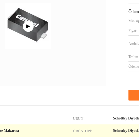
Ödeme
Min sip
Fiyat:
Ambalaj
Teslim 
Ödeme 
ÜRÜN:
Schottky Diyotl
ÜRÜN TIPI:
re Makarası
Schottky Diyotl