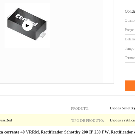
Condi
Quanti
Preço:
Detalh
Tempo 
Termos
PRODUTO:
Diodos Schottk
TIPO DE PRODUTO:
ouseReel
Diodos e retific
lta corrente 40 VRRM
Rectificador Schottky 200 IF 250 PW
Rectificador
,
,