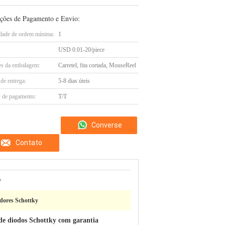
ções de Pagamento e Envio:
dade de ordem mínima:
1
USD 0.01-20/piece
es da embalagem:
Carretel, fita cortada, MouseReel
de entrega:
5-8 dias úteis
 de pagamento:
T/T
Converse
Contato
agora
y
adores Schottky
 de diodos Schottky com garantia