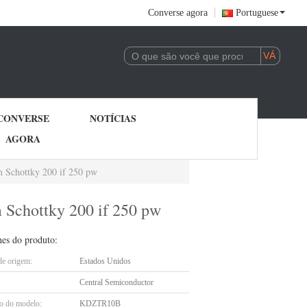
Converse agora
Portuguese
CONVERSE
NOTÍCIAS
AGORA
m Schottky 200 if 250 pw
 Schottky 200 if 250 pw
hes do produto:
de origem:
Estados Unidos
Central Semiconductor
 do modelo:
KDZTR10B