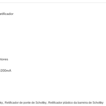
tificador
etores
V@200mA
,
,
tky
Retificador de ponte de Schottky
Retificador plástico da barreira de Schottky