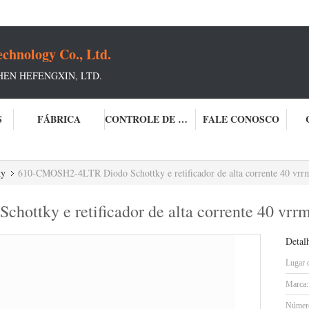
chnology Co., Ltd.
HEN HEFENGXIN, LTD.
S
FÁBRICA
CONTROLE DE QUALIDADE
FALE CONOSCO
ky
610-CMOSH2-4LTR Diodo Schottky e retificador de alta corrente 40 vrr
ttky e retificador de alta corrente 40 vrrm
Detal
Lugar 
Marca:
Número