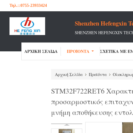
Τηλ.::
0755-23933424
Shenzhen Hefengxin Te
SHENZHEN HEFENGXIN TECH
ΑΡΧΙΚΉ ΣΕΛΊΔΑ
ΠΡΟΪΌΝΤΑ
Αρχική Σελίδα
Προϊόντα
Ολοκληρω
STM32F722RET6 Χαρακτηρι
προσαρμοστικός επιταχυν
μνήμη αποθήκευσης εντο