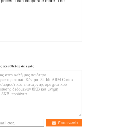
g prices. I can cooperate more. The
ς απευθείας σε εμάς
Επικοινωνία