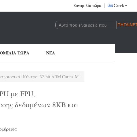
Συνομιλία τώρα
Greek
ΟΜΙΛΊΑ ΤΏΡΑ
ΝΈΑ
PU, προσαρμοστικός επιταχυντής πραγματικού χρόνου, μνήμη αποθήκευσης δεδομένων 8KB και μνήμη αποθήκευσης εντολών 8KB.
PU με FPU,
υσης δεδομένων 8KB και
ομέρειες: