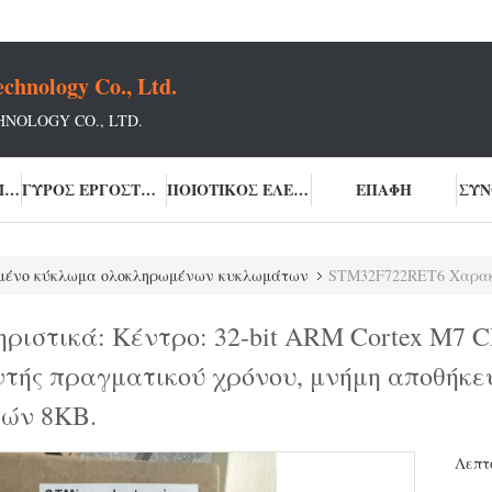
chnology Co., Ltd.
NOLOGY CO., LTD.
ΣΧΕΤΙΚΆ ΜΕ ΕΜΆΣ
ΓΎΡΟΣ ΕΡΓΟΣΤΑΣΊΩΝ
ΠΟΙΟΤΙΚΌΣ ΈΛΕΓΧΟΣ
ΕΠΑΦΉ
ΣΥΝ
μένο κύκλωμα ολοκληρωμένων κυκλωμάτων
STM32F722RET6 Χαρακτηριστικά: Κέντρο: 32-bit ARM Cortex M7 CPU με F
στικά: Κέντρο: 32-bit ARM Cortex M7 C
τής πραγματικού χρόνου, μνήμη αποθήκε
λών 8KB.
Λεπτ