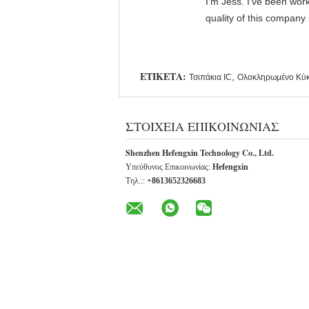
I'm Jess. I've been wor
quality of this company
ΕΤΙΚΈΤΑ:
,
Τσιπάκια IC
Ολοκληρωμένο Κύκ
ΣΤΟΙΧΕΊΑ ΕΠΙΚΟΙΝΩΝΊΑΣ
Shenzhen Hefengxin Technology Co., Ltd.
Υπεύθυνος Επικοινωνίας:
Hefengxin
Τηλ.::
+8613652326683