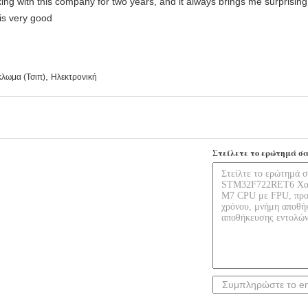
king with this company for two years, and it always brings me surprisin
 is very good
,
λωμα (Τσιπ)
Ηλεκτρονική
Στείλετε το ερώτημά σα