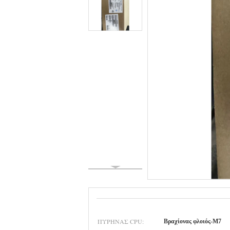
ΠΥΡΉΝΑΣ CPU:
Βραχίονας φλοιός-M7