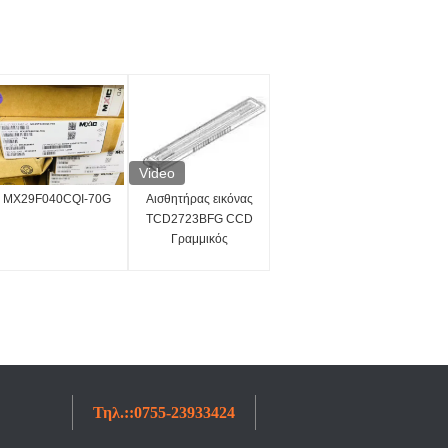
Video
MX29F040CQI-70G
Αισθητήρας εικόνας
TCD2723BFG CCD
Γραμμικός
αισθητήρας εικόνας
7450x3 Pixel
Ολοκληρωμένο
κύκλωμα IC
Τηλ.::
0755-23933424