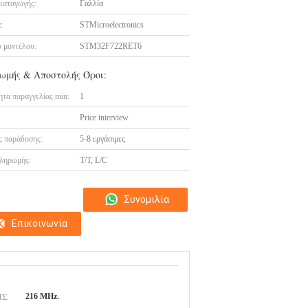
καταγωγής:
Γαλλία
:
STMicroelectronics
 μοντέλου:
STM32F722RET6
ωμής & Αποστολής Όροι:
τα παραγγελίας min:
1
Price interview
 παράδοσης:
5-8 εργάσιμες
ληρωμής:
T/T, L/C
Συνομιλία
Επικοινωνία
τώρα
ΗΣ
216 MHz.