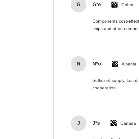
G
G*e
Gabon
Components cost-effectiv
chips and other compone
N
N*o
Albania
Sufficient supply, fast 
cooperation.
J
J*s
Canada