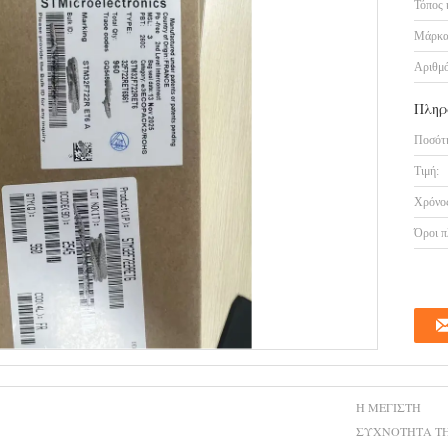
Τόπος 
Μάρκα
Αριθμό
Πληρ
Ποσότη
Τιμή:
Χρόνος
Όροι π
Η ΜΈΓΙΣΤΗ
ΣΥΧΝΌΤΗΤΑ Τ