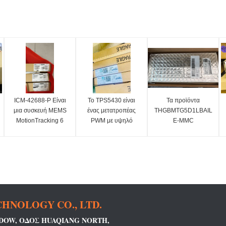
ICM-42688-P Είναι
Το TPS5430 είναι
Τα προϊόντα
μια συσκευή MEMS
ένας μετατροπέας
THGBMTG5D1LBAIL
MotionTracking 6
PWM με υψηλό
E-MMC
αξόνων, η οποία
ρεύμα εξόδου, ο
ενσωματώνουν τη
συνδυάζει ένα
οποίος ενσωματώνει
μνήμη flash και τον
γυροσκόπιο 3
χαμηλή αντίσταση και
ελεγκτή e-MMC σε
αξόνων και ένα
MOSFET υψηλής
ένα ενιαίο πακέτο
επιταχυνσιόμετρο 3
πλευράς N-κανάλι.
BGA για την εκτέλεση
αξόνων.
λειτουργιών όπως
διόρθωση
HNOLOGY CO., LTD.
σφαλμάτων,
εξισορρόπηση
NDOW, ΟΔΌΣ HUAQIANG NORTH,
απώλειας,