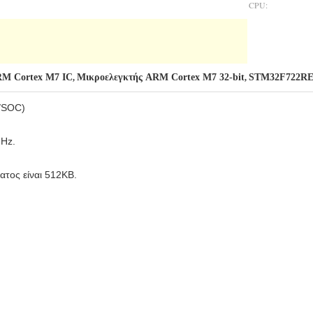
CPU:
M Cortex M7 IC
Μικροελεγκτής ARM Cortex M7 32-bit
STM32F722RET
,
,
/SOC)
MHz.
τος είναι 512KB.