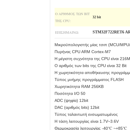
Ο ΑΡΙΘΜΌΣ ΤΩΝ BIT
32 bit
ΤΗΣ CPU:
ΕΠΙΣΗΜΑΊΝΩ:
STM32F722RET6 AR
Μικροϋπολογιστής μίας τσιπ (MCU/MPU
Πυρήνας CPU ARM Cortex-M7
Η μέγιστη συχνότητα της CPU είναι 216
Ο αριθμός των bits της CPU είναι 32 Bit
Η χωρητικότητα αποθήκευσης προγράμμα
Τύπος μνήμης προγράμματος FLASH
Χωρητικότητα RAM 256KB
Ποσότητα I/O 50
ADC (ψηφία) 12bit
DAC (αριθμός bits) 12bit
Τύπος ταλαντωτή ενσωματωμένος
Η τάση λειτουργίας είναι 1.7V~3.6V
Θερμοκρασία λειτουργίας -40℃ ~+85℃