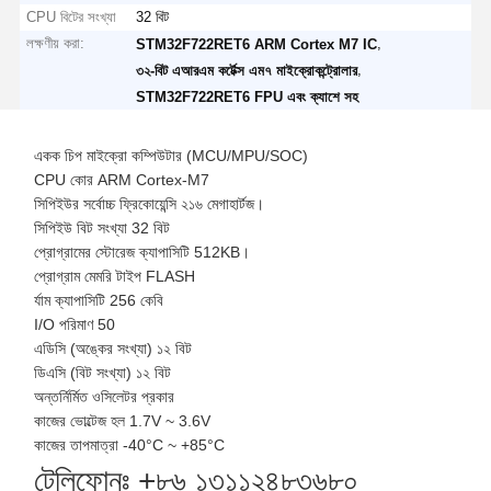
CPU বিটের সংখ্যা
32 বিট
লক্ষণীয় করা:
,
STM32F722RET6 ARM Cortex M7 IC
,
৩২-বিট এআরএম কর্টেক্স এম৭ মাইক্রোকন্ট্রোলার
STM32F722RET6 FPU এবং ক্যাশে সহ
একক চিপ মাইক্রো কম্পিউটার (MCU/MPU/SOC)
CPU কোর ARM Cortex-M7
সিপিইউর সর্বোচ্চ ফ্রিকোয়েন্সি ২১৬ মেগাহার্টজ।
সিপিইউ বিট সংখ্যা 32 বিট
প্রোগ্রামের স্টোরেজ ক্যাপাসিটি 512KB।
প্রোগ্রাম মেমরি টাইপ FLASH
র্যাম ক্যাপাসিটি 256 কেবি
I/O পরিমাণ 50
এডিসি (অঙ্কের সংখ্যা) ১২ বিট
ডিএসি (বিট সংখ্যা) ১২ বিট
অন্তর্নির্মিত ওসিলেটর প্রকার
কাজের ভোল্টেজ হল 1.7V ~ 3.6V
কাজের তাপমাত্রা -40°C ~ +85°C
টেলিফোনঃ +৮৬ ১৩১১২৪৮৩৬৮০