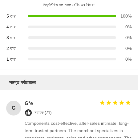
নিম্নলিখিত হল সকল রেটিং এর বিতরণ
5 তারা
100%
4 তারা
0%
3 তারা
0%
2 তারা
0%
1 তারা
0%
সমস্ত পর্যালোচনা
G*e
G
সহায়ক (71)
বাড়ি
পণ্য
আমাদের সম্পর্কে
কারখানা ভ্রমণ
Components cost-effective, after-sales intimate, long-
term trusted partners. The merchant specializes in
capacitors, resistors, chips and other components. The