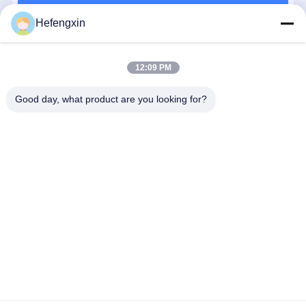
চালিয়ে
Hefengxin
প্রস্তাবিত পণ্য
12:09 PM
Good day, what product are you looking for?
MX29F040CQI-
THGBMTG5D1LBAIL
TPS5430DDAR
আইসিএম-৪২৬৮
70G
E-MMC পণ্যগুলি
TPS5430 একটি
এটি একটি ৬ অক্
ত্রুটি সংশোধন,
উচ্চ আউটপুট
এমইএমএস
ক্ষতির ভারসাম্য রক্ষার
বর্তমানের সাথে একটি
মোশনট্র্যাকিং
মতো ফাংশনগুলি
PWM
ডিভাইস, যা ৩
ভালো দাম
ভালো দাম
ভালো দাম
ভালো দাম
সম্পাদন করতে একটি
রূপান্তরকারী, যা কম
অক্ষের জাইরোস
একক BGA
প্রতিবন্ধকতা এবং
এবং ৩ অক্ষের
প্যাকেজে ফ্ল্যাশ
উচ্চ-পার্শ্ব এন-
অ্যাক্সিলরোমিটার
মেমরি এবং e-MMC
চ্যানেল MOSFET
একত্রিত করে।
কন্ট্রোলারকে একীভূত
একীভূত করে।
বাড়ি
আমাদের
আমাদের সাথে যোগাযোগ
Desktop
করে।
সম্পর্কে
করুন
Site
সাইট ম্যাপ
গোপনীয়তা নীতি
গুণ
ইন্টিগ্রেটেড সার্কিট আইসি
চীনের কারখানা.Copyright © 2026 Shenzhen