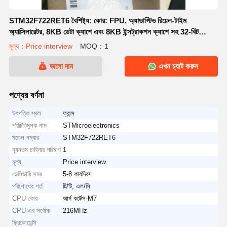
STM32F722RET6 বৈশিষ্ট্য: কোর: FPU, অ্যাডাপ্টিভ রিয়েল-টাইম
অ্যাক্সিলারেটর, 8KB ডেটা ক্যাশে এবং 8KB ইন্সট্রাকশন ক্যাশে সহ 32-বিট
ARM Cortex M7 CPU।
মূল্য：Price interview
MOQ：1
ভালো দাম
এখন চ্যাট করুন
পণ্যের বর্ণনা
উৎপত্তি স্থল
ফ্রান্স
পরিচিতিমুলক নাম
STMicroelectronics
মডেল নম্বার
STM32F722RET6
ন্যূনতম চাহিদার পরিমাণ
1
মূল্য
Price interview
ডেলিভারি সময়
5-8 কার্যদিবস
পরিশোধের শর্ত
টি/টি, এল/সি
CPU কোর
আর্ম কর্টেক্স-M7
CPU-এর সর্বোচ্চ
216MHz
ফ্রিকোয়েন্সি