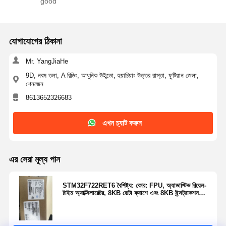
good
থাইরিস্টর সার্জ সুরক্ষা ডিভাইস
কম ড্রপআউট রেগুলেটর
যোগাযোগের ঠিকানা
বাইপোলার জংশন ট্রানজিস্টর
Mr. YangJiaHe
9D, নবম তলা, A বিল্ডিং, আধুনিক উইন্ডো, হুয়াচিয়াং উত্তর রাস্তা, ফুটিয়ান জেলা,
শেনজেন
8613652326683
এখন চ্যাট করুন
এর সেরা মূল্য পান
STM32F722RET6 বৈশিষ্ট্য: কোর: FPU, অ্যাডাপ্টিভ রিয়েল-
টাইম অ্যাক্সিলারেটর, 8KB ডেটা ক্যাশে এবং 8KB ইন্সট্রাকশন
ক্যাশে সহ 32-বিট ARM Cortex M7 CPU।