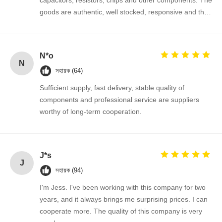
goods are authentic, well stocked, responsive and the
cooperation is very smooth.
মান নিয়ন্ত্রণ
আমাদের সাথে
খবর
এখন চ্যাট করুন
যোগাযোগ করুন
N*o
N
সহায়ক (64)
ইন্টিগ্রেটেড সার্কিট আইসি
Sufficient supply, fast delivery, stable quality of
মাল্টিলেয়ার সিরামিক ক্যাপাসিটর
components and professional service are suppliers
worthy of long-term cooperation.
ঘন ফিল্ম প্রতিরোধক
উচ্চ কম্পাঙ্ক ইন্ডাক্টর
J*s
পক্ষপাত প্রতিরোধক ট্রানজিস্টর
J
সহায়ক (94)
ইএসডি সুরক্ষা ডায়োড
I'm Jess. I've been working with this company for two
ডায়োড শটকি রেকটিফায়ার
years, and it always brings me surprising prices. I can
cooperate more. The quality of this company is very
MOSFET ট্রানজিস্টর